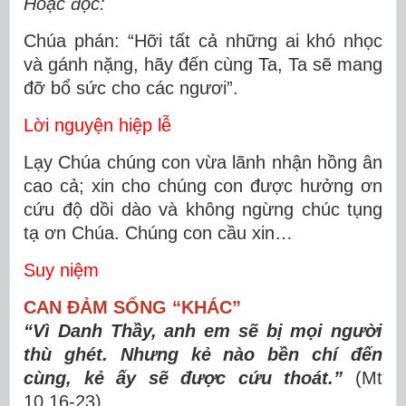
Hoặc đọc:
Chúa phán: “Hỡi tất cả những ai khó nhọc
và gánh nặng, hãy đến cùng Ta, Ta sẽ mang
đỡ bổ sức cho các ngươi”.
Lời nguyện hiệp lễ
Lạy Chúa chúng con vừa lãnh nhận hồng ân
cao cả; xin cho chúng con được hưởng ơn
cứu độ dồi dào và không ngừng chúc tụng
tạ ơn Chúa. Chúng con cầu xin…
Suy niệm
CAN ĐẢM SỐNG “KHÁC”
“Vì Danh Thầy, anh em sẽ bị mọi người
thù ghét. Nhưng kẻ nào bền chí đến
cùng, kẻ ấy sẽ được cứu thoát.”
(Mt
10,16-23)