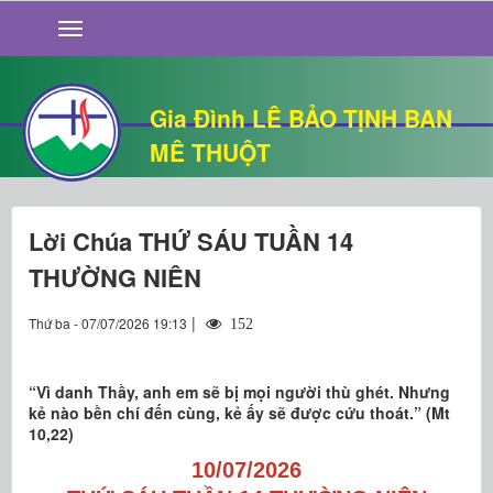
GIỚI THIỆU
TIN TỨC
SỐNG ĐẠO
Gia Đình LÊ BẢO TỊNH BAN
CHUYỆN NHÀ
MÊ THUỘT
QUÁN VĂN
THƯ GIÃN
Lời Chúa THỨ SÁU TUẦN 14
THƯỜNG NIÊN
|
Thứ ba - 07/07/2026 19:13
152
“Vì danh Thầy, anh em sẽ bị mọi người thù ghét. Nhưng
kẻ nào bền chí đến cùng, kẻ ấy sẽ được cứu thoát.” (Mt
10,22)
10/07/2026