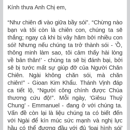
Kính thưa Anh Chị em,
“Như chiên đi vào giữa bầy sói”. “Chừng nào
bạn và tôi còn là chiên con, chúng ta sẽ
thắng; ngay cả khi bị vây hãm bởi nhiều con
sói! Nhưng nếu chúng ta trở thành sói - ‘Ồ,
thông minh làm sao, tôi cảm thấy hài lòng
về bản thân!’ - chúng ta sẽ bị đánh bại, bởi
sẽ bị tước mất sự giúp đỡ của Người Chăn
Chiên. Ngài không chăn sói, mà chăn
chiên!” - Gioan Kim Khẩu. Thánh Vịnh đáp
ca tiết lộ, “Người công chính được Chúa
thương cứu độ!”. Mỗi ngày, ‘Giêsu Thuỷ
Chung’ - Emmanuel - đang ở với chúng ta.
Vấn đề còn lại là liệu chúng ta có biết đến
với Ngài để kín múc sức mạnh và nghị lực
hầu có thể đương đầu với đủ ‘loại hình sói’