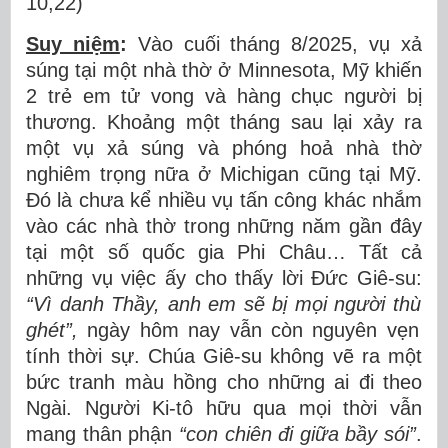
10,22)
Suy niệm
:
Vào cuối tháng 8/2025, vụ xả
súng tại một nhà thờ ở Minnesota, Mỹ khiến
2 trẻ em tử vong và hàng chục người bị
thương. Khoảng một tháng sau lại xảy ra
một vụ xả súng và phóng hoả nhà thờ
nghiêm trọng nữa ở Michigan cũng tại Mỹ.
Đó là chưa kể nhiều vụ tấn công khác nhắm
vào các nhà thờ trong những năm gần đây
tại một số quốc gia Phi Châu… Tất cả
những vụ việc ấy cho thấy lời Đức Giê-su:
“Vì danh Thầ
y, anh em s
ẽ
b
ị
m
ọ
i ng
ườ
i th
ù
gh
é
t
”
,
ngày hôm nay vẫn còn nguyên vẹn
tính thời sự. Chúa Giê-su không vẽ ra một
bức tranh màu hồng cho những ai đi theo
Ngài. Người Ki-tô hữu qua mọi thời vẫn
mang thân phận
“con chiên đ
i gi
ữ
a b
ầ
y s
ó
i
”
.