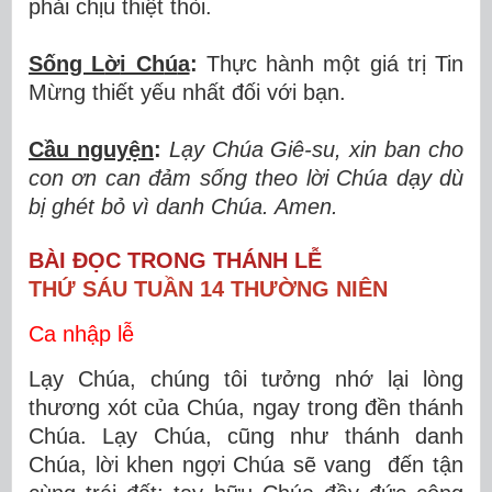
phải chịu thiệt thòi.
Sống L
ờ
i Ch
ú
a
:
Thực hành một giá trị Tin
Mừng thiết yếu nhất đối với bạn.
Cầu nguy
ệ
n
:
L
ạ
y Ch
ú
a Gi
ê
-su, xin ban cho
con
ơ
n can
đả
m s
ố
ng theo l
ờ
i Ch
ú
a d
ạ
y d
ù
b
ị
gh
é
t b
ỏ
v
ì
danh Chúa. Amen.
BÀI ĐỌC TRONG THÁNH LỄ
THỨ SÁU TUẦN 14 THƯỜNG NIÊN
Ca nhập lễ
Lạy Chúa, chúng tôi tưởng nhớ lại lòng
thương xót của Chúa, ngay trong đền thánh
Chúa. Lạy Chúa, cũng như thánh danh
Chúa, lời khen ngợi Chúa sẽ vang đến tận