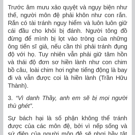
Trước âm mưu xảo quyệt và ngụy biện như
thế, người môn đệ phải khôn như con rắn.
Rắn có tài tránh nguy hiểm và luôn luôn giữ
cái đầu cho khỏi bị đánh. Người tông đồ
đừng để mình bị lọt vào tròng của những
ông tiến sĩ giả, nếu cần thì phải tránh đụng
độ với họ. Tuy nhiên vẫn phải giữ tâm hồn
và thái độ đơn sơ hiền lành như con chim
bồ câu, loài chim hơi nghe tiếng động là bay
đi và vẫn được coi là hiền lành (Trần Hữu
Thành).
3.
“Vì danh Thầy, anh em sẽ bị mọi người
thù ghét”.
Sự bách hại là số phận không thể tránh
được của các môn đệ, bởi vì nếp sống và
sứ điệp của người môn đệ sẽ phơi bầy tật