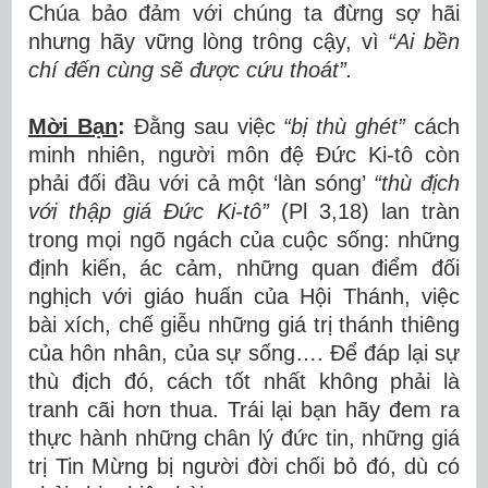
Chúa bảo đảm với chúng ta đừng sợ hãi
nhưng hãy vững lòng trông cậy, vì
“Ai bề
n
ch
í
đế
n c
ù
ng s
ẽ
đượ
c c
ứ
u tho
á
t”.
Mời B
ạ
n
:
Đằng sau việc
“bị
th
ù
gh
é
t
”
cách
minh nhiên, người môn đệ Đức Ki-tô còn
phải đối đầu với cả một ‘làn sóng’
“thù đị
ch
v
ớ
i th
ậ
p gi
á
Đứ
c Ki-t
ô”
(Pl 3,18) lan tràn
trong mọi ngõ ngách của cuộc sống: những
định kiến, ác cảm, những quan điểm đối
nghịch với giáo huấn của Hội Thánh, việc
bài xích, chế giễu những giá trị thánh thiêng
của hôn nhân, của sự sống…. Để đáp lại sự
thù địch đó, cách tốt nhất không phải là
tranh cãi hơn thua. Trái lại bạn hãy đem ra
thực hành những chân lý đức tin, những giá
trị Tin Mừng bị người đời chối bỏ đó, dù có