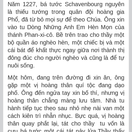
Năm 1227, bá tước Schavenbourg nguyên
là thiếu tướng trong quân đội hoàng gia
Phổ, đã từ bỏ mọi sự để theo Chúa. Ông xin
vào tu Dòng Những Anh Em Hèn Mọn của
thánh Phan-xi-cô. Bề trên trao cho thầy một
bộ quần áo nghèo hèn, một chiếc bị và một
cái bát để khất thực ngay giữa nơi thành thị
đông đúc cho người nghèo và cũng là để tự
nuôi sống.
Một hôm, đang trên đường đi xin ăn, ông
gặp một vị hoàng thân quí tộc đang dạo
phố. Ông đến ngửa tay xin bố thí, nhưng vị
hoàng thân chẳng màng lưu tâm. Nhà tu
hành tiếp tục theo sau nhỏ nhẹ nài van một
cách kiên trì nhẫn nhục. Bực quá, vị hoàng
thân quay phắt lại, tát cho thầy tu vốn là
cựu bá tước một cái tát nảy lửa.Thầy thấy