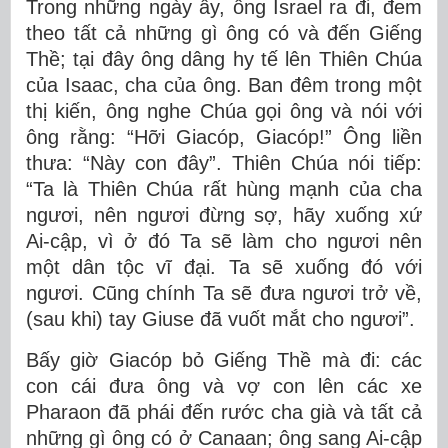
Trong những ngày ấy, ông Israel ra đi, đem
theo tất cả những gì ông có và đến Giếng
Thề; tại đây ông dâng hy tế lên Thiên Chúa
của Isaac, cha của ông. Ban đêm trong một
thị kiến, ông nghe Chúa gọi ông và nói với
ông rằng: “Hỡi Giacóp, Giacóp!” Ông liền
thưa: “Này con đây”. Thiên Chúa nói tiếp:
“Ta là Thiên Chúa rất hùng mạnh của cha
ngươi, nên ngươi đừng sợ, hãy xuống xứ
Ai-cập, vì ở đó Ta sẽ làm cho ngươi nên
một dân tộc vĩ đại. Ta sẽ xuống đó với
ngươi. Cũng chính Ta sẽ đưa ngươi trở về,
(sau khi) tay Giuse đã vuốt mắt cho ngươi”.
Bấy giờ Giacóp bỏ Giếng Thề mà đi: các
con cái đưa ông và vợ con lên các xe
Pharaon đã phái đến rước cha già và tất cả
những gì ông có ở Canaan; ông sang Ai-cập