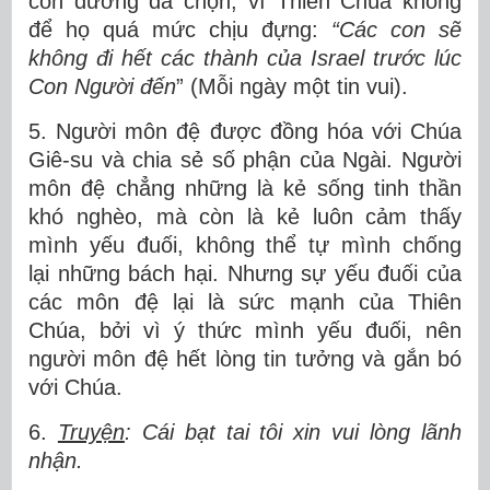
con đường đã chọn, vì Thiên Chúa không
để họ quá mức chịu đựng:
“
Các con sẽ
không đi hết các thành của Israel trước lúc
Con Người đến
” (Mỗi ngày một tin vui).
5. Người môn đệ được đồng hóa với Chúa
Giê-su và chia sẻ số phận của Ngài. Người
môn đệ chẳng những là kẻ sống tinh thần
khó nghèo, mà còn là kẻ luôn cảm thấy
mình yếu đuối, không thể tự mình chống
lại những bách hại. Nhưng sự yếu đuối của
các môn đệ lại là sức mạnh của Thiên
Chúa, bởi vì ý thức mình yếu đuối, nên
người môn đệ hết lòng tin tưởng và gắn bó
với Chúa.
6.
Truyện
: Cái bạt tai tôi xin vui lòng lãnh
nhận.