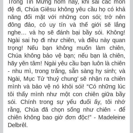
Trong Tin Mừng hôm nay, khi sai các môn
đệ đi, Chúa Giêsu không yêu cầu họ có khả
năng đối mặt với những con sói; trở nên
đông đảo, có uy tín và thế giới sẽ lắng
nghe… và họ sẽ đánh bại bầy sói. Không!
Ngài sai họ đi như chiên, và điều này quan
trọng! Nếu bạn không muốn làm chiên,
Chúa không bảo vệ bạn; nếu bạn là chiên,
hãy yên tâm! Ngài yêu cầu bạn luôn là chiên
- nhu mì, trong trắng, sẵn sàng hy sinh; và
Ngài, Mục Tử ‘thuỷ chung’ sẽ nhận ra chiên
mình và bảo vệ nó khỏi sói! “Có những lúc
tôi thấy mình như một con chiên giữa bầy
sói. Chính trong sự yếu đuối ấy, tôi nhớ
rằng, Chúa đã chọn sống như chiên - để
chiên không bao giờ đơn độc!” - Madeleine
Delbrêl.