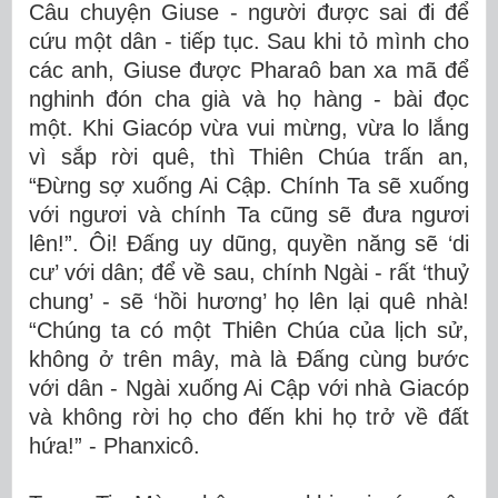
Câu chuyện Giuse - người được sai đi để
cứu một dân - tiếp tục. Sau khi tỏ mình cho
các anh, Giuse được Pharaô ban xa mã để
nghinh đón cha già và họ hàng - bài đọc
một. Khi Giacóp vừa vui mừng, vừa lo lắng
vì sắp rời quê, thì Thiên Chúa trấn an,
“Đừng sợ xuống Ai Cập. Chính Ta sẽ xuống
với ngươi và chính Ta cũng sẽ đưa ngươi
lên!”. Ôi! Đấng uy dũng, quyền năng sẽ ‘di
cư’ với dân; để về sau, chính Ngài - rất ‘thuỷ
chung’ - sẽ ‘hồi hương’ họ lên lại quê nhà!
“Chúng ta có một Thiên Chúa của lịch sử,
không ở trên mây, mà là Đấng cùng bước
với dân - Ngài xuống Ai Cập với nhà Giacóp
và không rời họ cho đến khi họ trở về đất
hứa!” - Phanxicô.