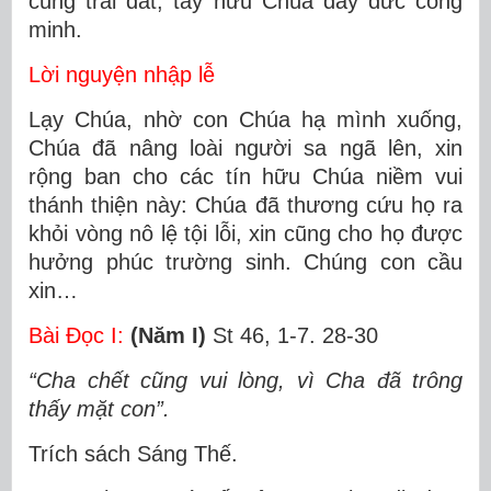
cùng trái đất; tay hữu Chúa đầy đức công
minh.
Lời nguyện nhập lễ
Lạy Chúa, nhờ con Chúa hạ mình xuống,
Chúa đã nâng loài người sa ngã lên, xin
rộng ban cho các tín hữu Chúa niềm vui
thánh thiện này: Chúa đã thương cứu họ ra
khỏi vòng nô lệ tội lỗi, xin cũng cho họ được
hưởng phúc trường sinh. Chúng con cầu
xin…
Bài Ðọc I:
(Năm I)
St 46, 1-7. 28-30
“Cha chết cũng vui lòng, vì Cha đã trông
thấy mặt con”.
Trích sách Sáng Thế.