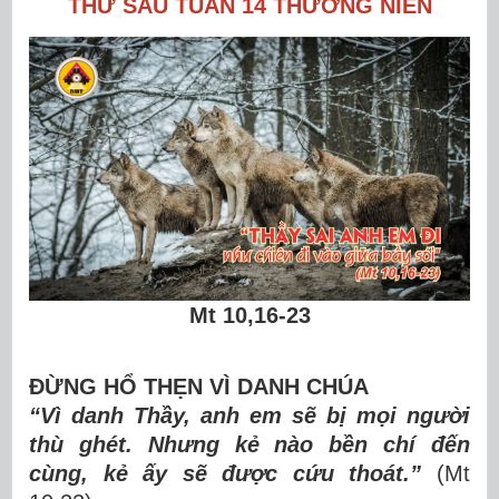
THỨ SÁU TUẦN 14 THƯỜNG NIÊN
Mt 10,16-23
ĐỪNG HỔ
TH
Ẹ
N V
Ì DANH CHÚA
“Vì danh Thầy, anh em s
ẽ
b
ị
m
ọ
i ng
ườ
i
th
ù
gh
é
t. Nh
ư
ng k
ẻ
n
à
o b
ề
n ch
í
đế
n
c
ù
ng, k
ẻ
ấ
y s
ẽ
đượ
c c
ứ
u tho
á
t.
”
(Mt