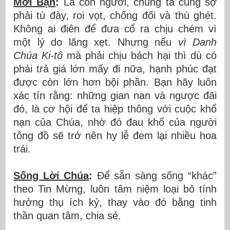
Mời Bạn
:
Là con người, chúng ta cũng sợ
phải tù đày, roi vọt, chống đối và thù ghét.
Không ai điên để đưa cổ ra chịu chém vì
một lý do lãng xẹt. Nhưng nếu
vì Danh
Chúa Ki-tô
mà phải chịu bách hại thì dù có
phải trả giá lớn mấy đi nữa, hạnh phúc đạt
được còn lớn hơn bội phần. Bạn hãy luôn
xác tín rằng: những gian nan và ngược đãi
đó, là cơ hội để ta hiệp thông với cuộc khổ
nạn của Chúa, nhờ đó đau khổ của người
tông đồ sẽ trở nên hy lễ đem lại nhiều hoa
trái.
Sống Lời Chúa
:
Để sẵn sàng sống “khác”
theo Tin Mừng, luôn tâm niệm loại bỏ tính
hưởng thụ ích kỷ, thay vào đó bằng tinh
thần quan tâm, chia sẻ.