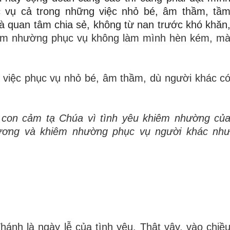
ục vụ cả trong những việc nhỏ bé, âm thầm, tầ
à quan tâm chia sẻ, không từ nan trước khó khăn
êm nhường phục vụ không làm mình hèn kém, m
t việc phục vụ nhỏ bé, âm thầm, dù người khác c
 con cảm tạ Chúa vì tình yêu khiêm nhường củ
hương và khiêm nhường phục vụ người khác nh
nh là ngày lễ của tình yêu. Thật vậy, vào chiề