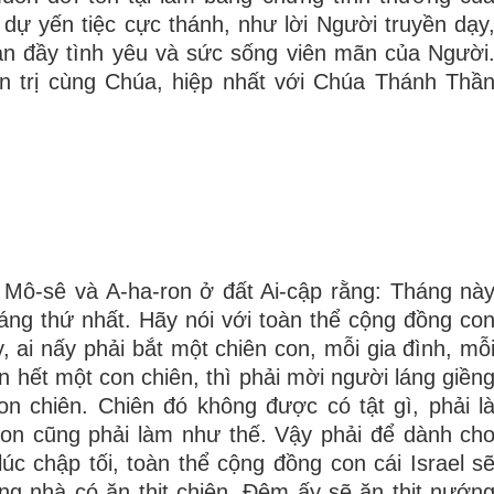
dự yến tiệc cực thánh, như lời Người truyền dạy
àn đầy tình yêu và sức sống viên mãn của Người
n trị cùng Chúa, hiệp nhất với Chúa Thánh Thầ
Mô-sê và A-ha-ron ở đất Ai-cập rằng: Tháng nà
áng thứ nhất. Hãy nói với toàn thể cộng đồng co
, ai nấy phải bắt một chiên con, mỗi gia đình, mỗ
 hết một con chiên, thì phải mời người láng giền
n chiên. Chiên đó không được có tật gì, phải l
on cũng phải làm như thế. Vậy phải để dành ch
úc chập tối, toàn thể cộng đồng con cái Israel s
ng nhà có ăn thịt chiên. Ðêm ấy sẽ ăn thịt nướn