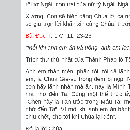
tôi tớ Ngài, con trai của nữ tỳ Ngài, Ngà
Xướng: Con sẽ hiến dâng Chúa lời ca ng
sẽ giữ trọn lời khấn xin cùng Chúa, trướ
Bài Ðọc II
: 1 Cr 11, 23-26
“Mỗi khi anh em ăn và uống, anh em loan
Trích thư thứ nhất của Thánh Phao-lô Tô
Anh em thân mến, phần tôi, tôi đã lãnh
em, là Chúa Giê-su trong đêm bị nộp, 
con hãy lãnh nhận mà ăn, này là Mình T
mà nhớ đến Ta. Cùng một thể thức ấy,
“Chén này là Tân ước trong Máu Ta; mỗ
nhớ đến Ta”. Vì mỗi khi anh em ăn bán
chịu chết, cho tới khi Chúa lại đến”.
Ðó là lời Chúa.