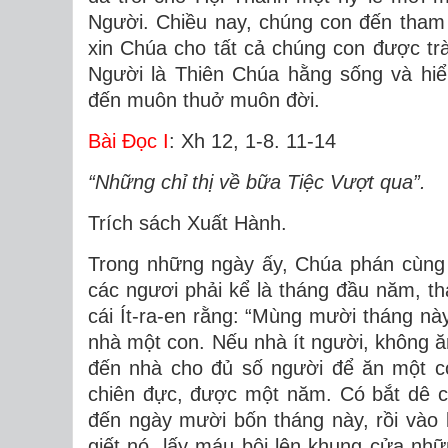
Người. Chiều nay, chúng con đến tham 
xin Chúa cho tất cả chúng con được tr
Người là Thiên Chúa hằng sống và hiể
đến muôn thuở muôn đời.
Bài Ðọc I
: Xh 12, 1-8. 11-14
“Những chỉ thị về bữa Tiệc Vượt qua”.
Trích sách Xuất Hành.
Trong những ngày ấy, Chúa phán cùng 
các ngươi phải kể là tháng đầu năm, th
cái Ít-ra-en rằng: “Mùng mười tháng này
nhà một con. Nếu nhà ít người, không ăn
đến nhà cho đủ số người để ăn một co
chiên đực, được một năm. Có bắt dê c
đến ngày mười bốn tháng này, rồi vào l
giết nó, lấy máu bôi lên khung cửa nhữ