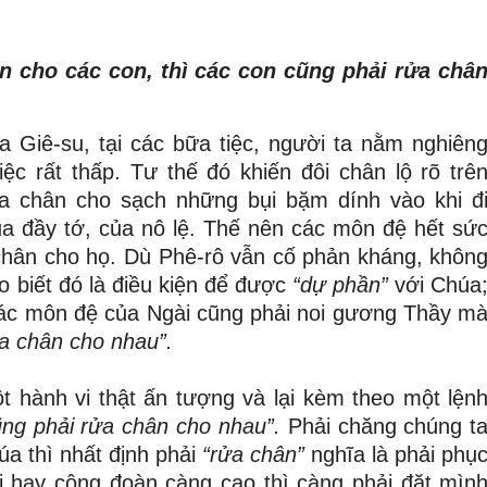
n cho các con, thì các con cũng phải rửa châ
Giê-su, tại các bữa tiệc, người ta nằm nghiên
iệc rất thấp. Tư thế đó khiến đôi chân lộ rõ trê
ửa chân cho sạch những bụi bặm dính vào khi đ
a đầy tớ, của nô lệ. Thế nên các môn đệ hết sứ
chân cho họ. Dù Phê-rô vẫn cố phản kháng, khôn
 biết đó là điều kiện để được
“dự phần”
với Chúa
 các môn đệ của Ngài cũng phải noi gương Thầy m
a chân cho nhau”.
 hành vi thật ấn tượng và lại kèm theo một lện
ng phải rửa chân cho nhau”.
Phải chăng chúng t
a thì nhất định phải
“rửa chân”
nghĩa là phải phụ
i hay cộng đoàn càng cao thì càng phải đặt mìn