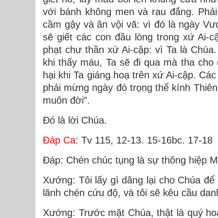
với bánh không men và rau đắng. Phải 
cầm gậy và ăn vội vã: vì đó là ngày V
sẽ giết các con đầu lòng trong xứ Ai-c
phạt chư thần xứ Ai-cập: vì Ta là Chúa.
khi thấy máu, Ta sẽ đi qua mà tha cho 
hại khi Ta giáng hoạ trên xứ Ai-cập. Cá
phải mừng ngày đó trọng thể kính Thiên
muôn đời”.
Ðó là lời Chúa.
Ðáp Ca
: Tv 115, 12-13. 15-16bc. 17-18
Ðáp: Chén chúc tụng là sự thông hiệp M
Xướng: Tôi lấy gì dâng lại cho Chúa để
lãnh chén cứu độ, và tôi sẽ kêu cầu da
Xướng: Trước mặt Chúa, thật là quý ho