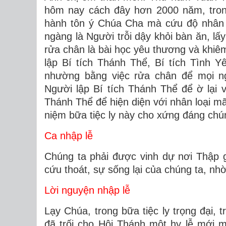
hôm nay cách đây hơn 2000 năm, trong 
hành tôn ý Chúa Cha mà cứu độ nhân l
ngàng là Người trỗi dậy khỏi bàn ăn, lấ
rửa chân là bài học yêu thương và khiê
lập Bí tích Thánh Thể, Bí tích Tình 
nhường bằng việc rửa chân để mọi n
Người lập Bí tích Thánh Thể để ờ lại v
Thánh Thể để hiện diện với nhân loại mã
niệm bữa tiệc ly này cho xứng đáng chú
Ca nhập lễ
Chúng ta phải được vinh dự nơi Thập g
cứu thoát, sự sống lại của chúng ta, n
Lời nguyện nhập lễ
Lạy Chúa, trong bữa tiệc ly trọng đại, 
đã trối cho Hội Thánh một hy lễ mới 