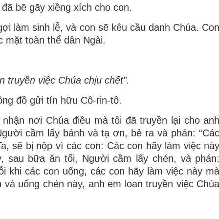
i đã bẽ gãy xiềng xích cho con.
ợi làm sinh lễ, và con sẽ kêu cầu danh Chúa. Co
c mặt toàn thể dân Ngài.
 truyền việc Chúa chịu chết”.
ng đồ gửi tín hữu Cô-rin-tô.
 nhận nơi Chúa điều mà tôi đã truyền lại cho an
Người cầm lấy bánh và tạ ơn, bẻ ra và phán: “Cá
a, sẽ bị nộp vì các con: Các con hãy làm việc nà
 sau bữa ăn tối, Người cầm lấy chén, và phán
i khi các con uống, các con hãy làm việc này m
h và uống chén này, anh em loan truyền việc Chú