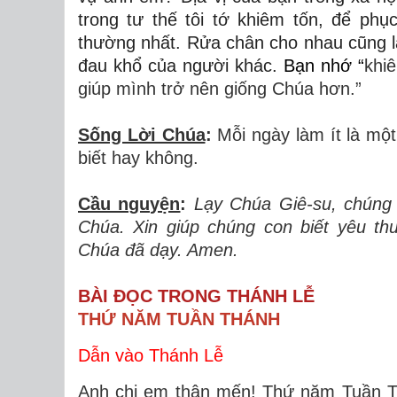
trong tư thế tôi tớ khiêm tốn, để ph
thường nhất. Rửa chân cho nhau cũng l
đau khổ của người khác.
Bạn nhớ “
khi
giúp mình trở nên giống Chúa hơn.”
Sống Lời Chúa
:
Mỗi ngày làm ít là mộ
biết hay không.
Cầu nguyện
:
Lạy Chúa Giê-su, chúng
Chúa. Xin giúp chúng con biết yêu t
Chúa đã dạy. Amen.
BÀI ĐỌC TRONG THÁNH LỄ
THỨ NĂM TUẦN THÁNH
Dẫn vào Thánh Lễ
Anh chị em thân mến! Thứ năm Tuần Thá