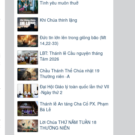
Tình yêu muôn thuở
n
Khi Chúa thinh lặng
Đức tin lớn lên trong giông bão (Mt
g
14,22-33)
n
LBT: Thánh lễ Cầu nguyện tháng
i
Tám 2026
c
Chầu Thánh Thể Chúa nhật 19
g
Thường niên -A
;
Đại Hội Giáo lý toàn quốc lần thứ VII
à
-Ngày thứ 2
Thánh lễ An táng Cha Cố PX. Phạm
Bá Lễ
h
a
Lời Chúa THỨ NĂM TUẦN 18
c
THƯỜNG NIÊN
h