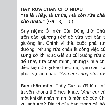
HÃY RỬA CHÂN CHO NHAU
“Ta là Thầy, là Chúa, mà còn rửa châ
cho nhau.”
(Ga 13,1
-15
)
Suy niệm
:
Ở miền Cận Đông thời Chúa 
trên các ‘giường tiệc’ để vừa với bàn t
giường ăn. Chính vì thế, buộc phải r
đường. Nhưng rửa chân là công việc củ
sững sờ khi Đức Giê-su cúi xuống rửa 
để Thầy rửa chân mình, nhưng Chúa cho
điều kiện đó lại kéo theo một yêu cầu:
phục vụ lẫn nhau:
“Anh em cũng phải rử
Bạn thân mến
,
Thầy Giê-su đã làm một
truyền không thể hiểu khác:
“Anh em cũ
một khi đã nhận mình là môn đệ của Chú
vụ anh em? Địa vị của bạn trong xã hộ