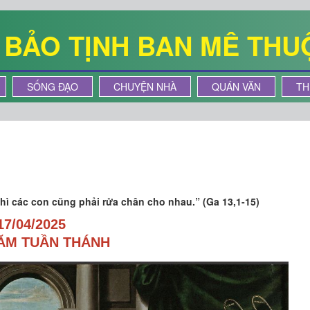
Ê BẢO TỊNH BAN MÊ THU
SỐNG ĐẠO
CHUYỆN NHÀ
QUÁN VĂN
TH
thì các con cũng phải rửa chân cho nhau.” (Ga 13,1-15)
17/04/2025
ĂM TUẦN THÁNH