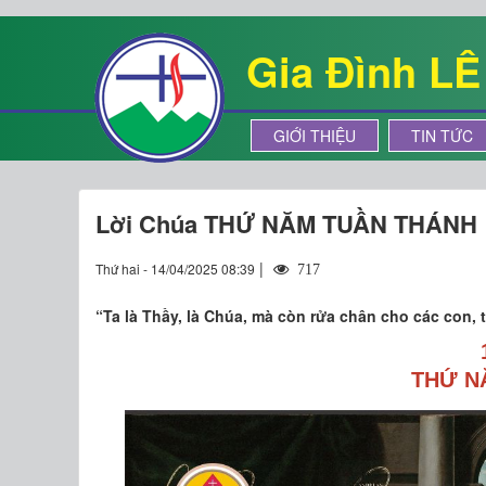
Gia Đình L
GIỚI THIỆU
TIN TỨC
Lời Chúa THỨ NĂM TUẦN THÁNH
|
Thứ hai - 14/04/2025 08:39
717
“Ta là Thầy, là Chúa, mà còn rửa chân cho các con, 
THỨ N