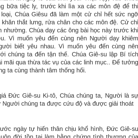
bữa tiệc ly, trước khi lìa xa các môn đệ để th
oại, Chúa Giêsu đã làm một cử chỉ hết sức ng
y khăn thắt lưng, rửa chân cho các môn đệ. Cử ch
m nhường. Chúa dạy các ông bài học này trước kh
Yêu. Vì muốn yêu đến cùng nên Người dạy khiê
gười biết yêu nhau. Vì muốn yêu đến cùng nê
ới chúng ta đến tận thế. Chúa Giê-su lập Bí tíc
i mãi qua thừa tác vụ của các linh mục.. Để tưởn
ng ta cùng thành tâm thống hối.
iá Đức Giê-su Ki-tô, Chúa chúng ta, Người là s
hờ Người chúng ta được cứu độ và được giải thoát
trước ngày tự hiến thân chịu khổ hình, Ðức Giê-s
muôn đời tồn tại làm bằng chứng tình thương củ