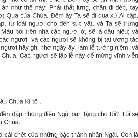
ăn như thế này: Phải thắt lưng, chân đi dép, ta
ượt Qua của Chúa. Ðêm ấy Ta sẽ đi qua xứ Ai-cập
ập, từ loài người cho đến súc vật, và Ta sẽ trừn
 Máu bôi trên nhà các ngươi ở, sẽ là dấu hiệu; v
các ngươi, và các ngươi sẽ không bị tai ương tá
c ngươi hãy ghi nhớ ngày ấy, làm lễ tưởng niệm, v
 Chúa. Các ngươi sẽ lập lễ này để mừng vĩnh viễ
áu Chúa Ki-tô .
 đền đáp những điều Ngài ban tặng cho tôi? Tôi s
nh Chúa.
á cái chết của những bậc thánh nhân Ngài. Con l