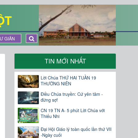
ỘT
Ư GIÃN
TIN MỚI NHẤT
Lời Chúa THỨ HAI TUẦN 19
THƯỜNG NIÊN
Điều Chúa truyền: Cứ yên tâm -
đừng sợ!
CN 19 TN A- 5 phút Lời Chúa với
Thiếu Nhi
Đại Hội Giáo lý toàn quốc lần thứ VII
-Ngày cuối