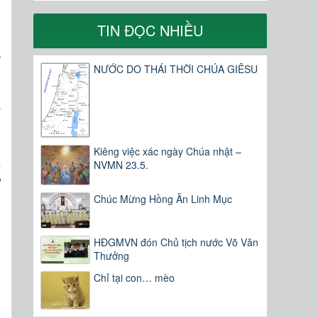
m
TIN ĐỌC NHIỀU
,
à
NƯỚC DO THÁI THỜI CHÚA GIÊSU
ó
Kiêng việc xác ngày Chúa nhật –
a
NVMN 23.5.
ư
Chúc Mừng Hồng Ân Linh Mục
HĐGMVN đón Chủ tịch nước Võ Văn
Thưởng
Chỉ tại con… mèo
u