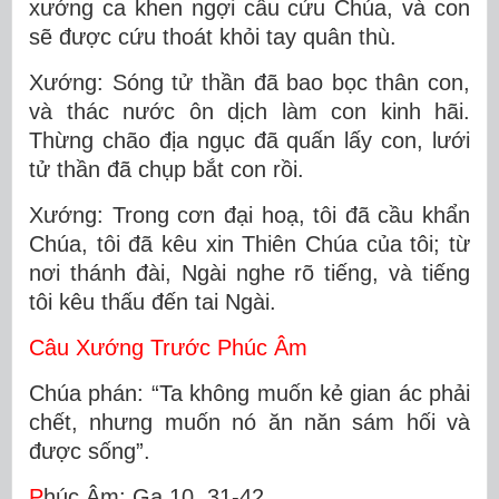
xướng ca khen ngợi cầu cứu Chúa, và con
sẽ được cứu thoát khỏi tay quân thù.
Xướng: Sóng tử thần đã bao bọc thân con,
và thác nước ôn dịch làm con kinh hãi.
Thừng chão địa ngục đã quấn lấy con, lưới
tử thần đã chụp bắt con rồi.
Xướng: Trong cơn đại hoạ, tôi đã cầu khẩn
Chúa, tôi đã kêu xin Thiên Chúa của tôi; từ
nơi thánh đài, Ngài nghe rõ tiếng, và tiếng
tôi kêu thấu đến tai Ngài.
Câu Xướng Trước Phúc Âm
Chúa phán: “Ta không muốn kẻ gian ác phải
chết, nhưng muốn nó ăn năn sám hối và
được sống”.
P
húc Âm: Ga 10, 31-42