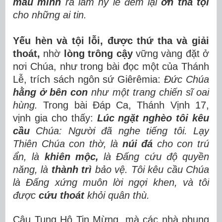
máu mình
ra làm hy lễ đem lại
ơn tha tội
cho những ai tin.
Yếu hèn và tội lỗi, được thứ tha và giải
thoát,
nhờ
lòng trông cậy
vững vàng đặt ở
nơi Chúa,
như trong bài đọc một của Thánh
Lễ, trích sách ngôn sứ Giêrêmia:
Đức Chúa
hằng ở bên con
như một trang chiến sĩ oai
hùng.
Trong bài Đáp Ca, Thánh Vịnh 17,
vịnh gia cho thấy:
Lúc ngặt nghèo tôi kêu
cầu
Chúa: Người đã nghe tiếng tôi. Lạy
Thiên Chúa con thờ, là
núi đá
cho con trú
ẩn, là
khiên mộc,
là Đấng cứu độ quyền
năng, là
thành trì
bảo vệ. Tôi kêu cầu Chúa
là Đấng xứng muôn lời ngợi khen, và tôi
được
cứu thoát
khỏi quân thù.
Câu Tung Hô Tin Mừng, mà các nhà phụng