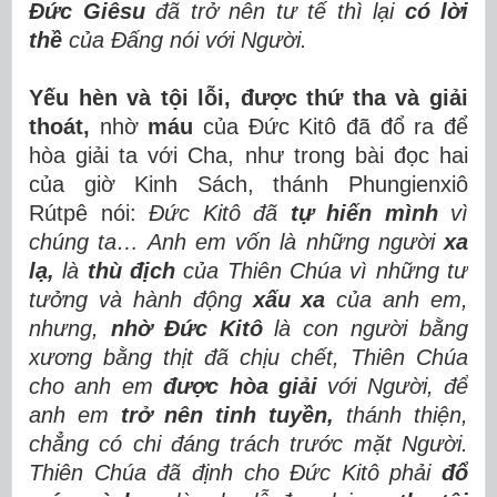
Đức Giêsu
đã trở nên tư tế thì lại
có lời
thề
của Đấng nói với Người.
Yếu hèn và tội lỗi, được thứ tha và giải
thoát,
nhờ
máu
của Đức Kitô đã đổ ra để
hòa giải ta với Cha,
như trong bài đọc hai
của giờ Kinh Sách, thánh Phungienxiô
Rútpê nói:
Đức Kitô đã
tự hiến mình
vì
chúng ta… Anh em vốn là những người
xa
lạ,
là
thù địch
của Thiên Chúa vì những tư
tưởng và hành động
xấu xa
của anh em,
nhưng,
nhờ Đức Kitô
là con người bằng
xương bằng thịt đã chịu chết, Thiên Chúa
cho anh em
được hòa giải
với Người, để
anh em
trở nên tinh tuyền,
thánh thiện,
chẳng có chi đáng trách trước mặt Người.
Thiên Chúa đã định cho Đức Kitô phải
đổ