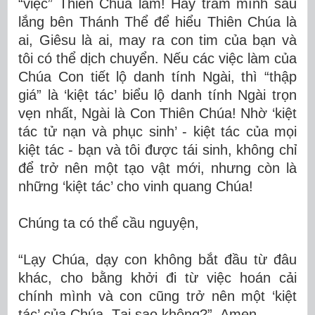
“việc” Thiên Chúa làm! Hãy trầm mình sâu
lắng bên Thánh Thể để hiểu Thiên Chúa là
ai, Giêsu là ai, may ra con tim của bạn và
tôi có thể dịch chuyển. Nếu các việc làm của
Chúa Con tiết lộ danh tính Ngài, thì “thập
giá” là ‘kiệt tác’ biểu lộ danh tính Ngài trọn
vẹn nhất, Ngài là Con Thiên Chúa! Nhờ ‘kiệt
tác tử nạn và phục sinh’ - kiệt tác của mọi
kiệt tác - bạn và tôi được tái sinh, không chỉ
để trở nên một tạo vật mới, nhưng còn là
những ‘kiệt tác’ cho vinh quang Chúa!
Chúng ta có thể cầu nguyện,
“Lạy Chúa, dạy con không bắt đầu từ đâu
khác, cho bằng khởi đi từ việc hoán cải
chính mình và con cũng trở nên một ‘kiệt
tác’ của Chúa. Tại sao không?”, Amen.