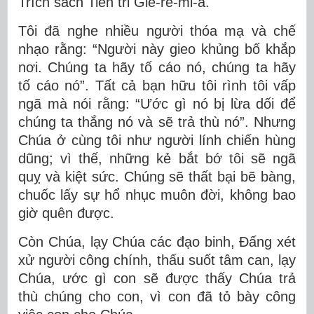
Trích sách Tiên tri Giê-rê-mi-a.
Tôi đã nghe nhiều người thóa mạ và chế
nhạo rằng: “Người này gieo khủng bố khắp
nơi. Chúng ta hãy tố cáo nó, chúng ta hãy
tố cáo nó”. Tất cả bạn hữu tôi rình tôi vấp
ngã mà nói rằng: “Ước gì nó bị lừa dối để
chúng ta thắng nó và sẽ trả thù nó”. Nhưng
Chúa ở cùng tôi như người lính chiến hùng
dũng; vì thế, những kẻ bắt bớ tôi sẽ ngã
quỵ và kiệt sức. Chúng sẽ thất bại bẽ bàng,
chuốc lấy sự hổ nhục muôn đời, không bao
giờ quên được.
Còn Chúa, lạy Chúa các đạo binh, Ðấng xét
xử người công chính, thấu suốt tâm can, lạy
Chúa, ước gì con sẽ được thấy Chúa trả
thù chúng cho con, vì con đã tỏ bày công