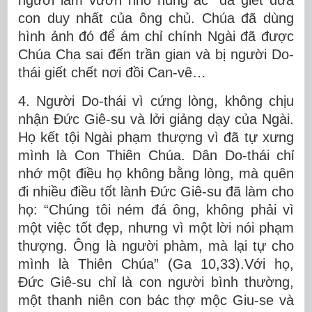
người làm vườn nho hung ác” đã giết đứa
con duy nhất của ông chủ. Chúa đã dùng
hình ảnh đó để ám chỉ chính Ngài đã được
Chúa Cha sai đến trần gian và bị người Do-
thái giết chết nơi đồi Can-vê…
4. Người Do-thái vì cứng lòng, không chịu
nhận Đức Giê-su và lởi giảng dạy của Ngài.
Họ kết tội Ngài phạm thượng vì đã tự xưng
mình là Con Thiên Chúa. Dân Do-thái chỉ
nhớ một điều họ không bằng lòng, mà quên
đi nhiều điều tốt lành Đức Giê-su đã làm cho
họ: “Chúng tôi ném đá ông, không phải vì
một việc tốt đẹp, nhưng vì một lời nói phạm
thượng. Ông là người phàm, mà lại tự cho
mình là Thiên Chúa” (Ga 10,33).Với họ,
Đức Giê-su chỉ là con người bình thường,
một thanh niên con bác thợ mộc Giu-se và