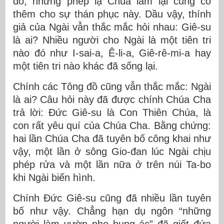
đó, những phép lạ Chúa làm lại củng cố
thêm cho sự thán phục này. Dầu vậy, thính
giả của Ngài vẫn thắc mắc hỏi nhau: Giê-su
là ai? Nhiều người cho Ngài là một tiên tri
nào đó như I-sai-a, Ê-li-a, Giê-rê-mi-a hay
một tiên tri nào khác đã sống lại.
Chính các Tông đồ cũng vẫn thắc mắc: Ngài
là ai? Câu hỏi này đã được chính Chúa Cha
trả lời: Đức Giê-su là Con Thiên Chúa, là
con rất yêu quí của Chúa Cha. Bằng chứng:
hai lần Chúa Cha đã tuyên bố công khai như
vậy, một lần ở sông Gio-đan lúc Ngài chịu
phép rửa và một lần nữa ở trên núi Ta-bo
khi Ngài biến hình.
Chính Đức Giê-su cũng đã nhiều lần tuyên
bố như vậy. Chẳng hạn dụ ngôn “những