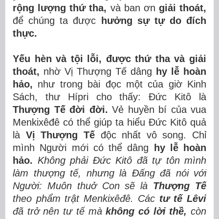
rộng lượng thứ tha,
và ban ơn
giải thoát,
để chúng ta được
hưởng sự tự do đích
thực.
Yếu hèn và tội lỗi, được thứ tha và giải
thoát,
nhờ Vị Thượng Tế dâng
hy lễ hoàn
hảo,
như trong bài đọc một của giờ Kinh
Sách, thư Hípri cho thấy: Đức Kitô là
Thượng Tế đời đời.
Vẻ huyền bí của vua
Menkixêđê có thể giúp ta hiểu Đức Kitô quả
là
Vị Thượng Tế
độc nhất vô song. Chỉ
mình Người mới có thể dâng
hy lễ hoàn
hảo.
Không phải Đức Kitô đã tự tôn mình
làm thượng tế, nhưng là Đấng đã nói với
Người: Muôn thuở Con sẽ là
Thượng Tế
theo phẩm trật Menkixêđê. Các
tư tế Lêvi
đã trở nên tư tế mà
không có lời thề,
còn