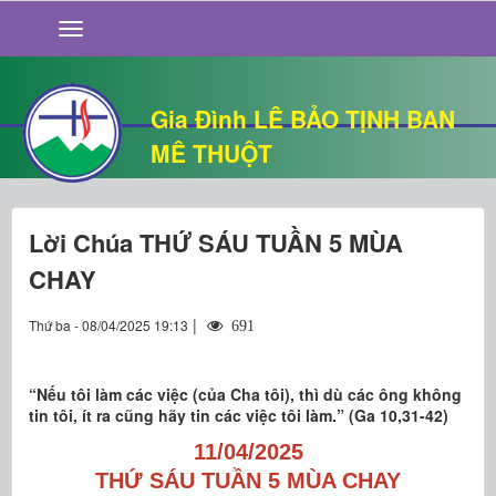
GIỚI THIỆU
TIN TỨC
SỐNG ĐẠO
Gia Đình LÊ BẢO TỊNH BAN
CHUYỆN NHÀ
MÊ THUỘT
QUÁN VĂN
THƯ GIÃN
Lời Chúa THỨ SÁU TUẦN 5 MÙA
CHAY
|
Thứ ba - 08/04/2025 19:13
691
“Nếu tôi làm các việc (của Cha tôi), thì dù các ông không
tin tôi, ít ra cũng hãy tin các việc tôi làm.” (Ga 10,31-42)
11/04/2025
THỨ SÁU TUẦN 5 MÙA CHAY