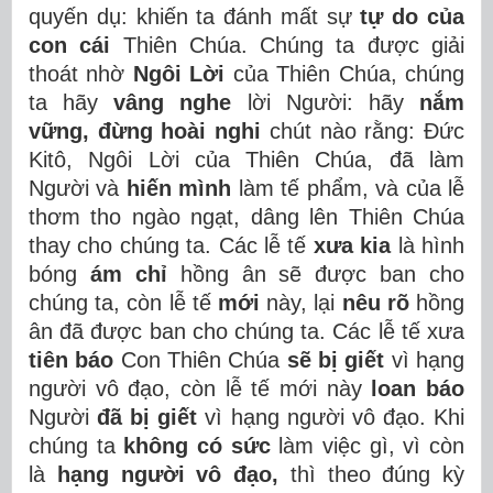
quyến dụ: khiến ta đánh mất sự
tự do của
con cái
Thiên Chúa. Chúng ta được giải
thoát nhờ
Ngôi Lời
của Thiên Chúa, chúng
ta hãy
vâng nghe
lời Người: hãy
nắm
vững, đừng hoài nghi
chút nào rằng: Đức
Kitô, Ngôi Lời của Thiên Chúa, đã làm
Người và
hiến mình
làm tế phẩm, và của lễ
thơm tho ngào ngạt, dâng lên Thiên Chúa
thay cho chúng ta. Các lễ tế
xưa kia
là hình
bóng
ám chỉ
hồng ân sẽ được ban cho
chúng ta, còn lễ tế
mới
này, lại
nêu rõ
hồng
ân đã được ban cho chúng ta. Các lễ tế xưa
tiên báo
Con Thiên Chúa
sẽ bị giết
vì hạng
người vô đạo, còn lễ tế mới này
loan báo
Người
đã bị giết
vì hạng người vô đạo. Khi
chúng ta
không có sức
làm việc gì, vì còn
là
hạng người vô đạo,
thì theo đúng kỳ