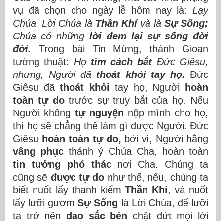
vụ đã chọn cho ngày lễ hôm nay là:
Lạy
Chúa, Lời Chúa là
Thần Khí
và là
Sự Sống;
Chúa có những
lời đem lại sự sống đời
đời.
Trong bài Tin Mừng, thánh Gioan
tường thuật:
Họ
tìm cách bắt
Đức Giêsu,
nhưng, Người đã
thoát khỏi tay họ.
Đức
Giêsu đã
thoát khỏi
tay họ, Người
hoàn
toàn tự do
trước sự truy bắt của họ. Nếu
Người không
tự nguyện
nộp mình cho họ,
thì họ sẽ chẳng thể làm gì được Người. Đức
Giêsu
hoàn toàn tự do,
bởi vì, Người hằng
vâng phục
thánh ý Chúa Cha, hoàn toàn
tin tưởng phó thác
nơi Cha. Chúng ta
cũng sẽ
được tự do
như thế, nếu, chúng ta
biết nuốt lấy thanh kiếm
Thần Khí
, và nuốt
lấy lưỡi gươm
Sự Sống
là Lời Chúa, để lưỡi
ta trở nên
dao sắc bén
chặt đứt mọi lời