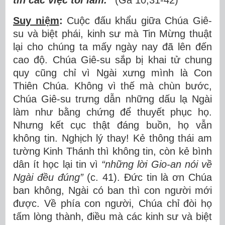
tin các việc tôi làm.”
(Ga 10,31-42)
Suy niệm
:
Cuộc đấu khẩu giữa Chúa Giê-
su và biệt phái, kinh sư mà Tin Mừng thuật
lại cho chúng ta mấy ngày nay đã lên đến
cao độ. Chúa Giê-su sắp bị khai tử chung
quy cũng chỉ vì Ngài xưng mình là Con
Thiên Chúa. Không vì thế mà chùn bước,
Chúa Giê-su trưng dẫn những dấu lạ Ngài
làm như bằng chứng để thuyết phục họ.
Nhưng kết cục thật đáng buồn, họ vẫn
không tin. Nghịch lý thay! Kẻ thông thái am
tường Kinh Thánh thì không tin, còn kẻ bình
dân ít học lại tin vì
“những lời
Gio-an nói về
Ngài đều đúng”
(c. 41). Đức tin là ơn Chúa
ban không, Ngài có ban thì con người mới
được. Về phía con người, Chúa chỉ đòi họ
tấm lòng thành, điều mà các kinh sư và biệt