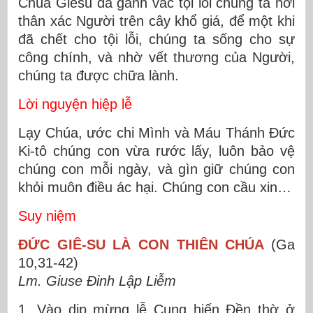
Chúa Giêsu đã gánh vác tội lỗi chúng ta nơi
thân xác Người trên cây khổ giá, để một khi
đã chết cho tội lỗi, chúng ta sống cho sự
công chính, và nhờ vết thương của Người,
chúng ta được chữa lành.
Lời nguyện hiệp lễ
Lạy Chúa, ước chi Mình và Máu Thánh Ðức
Ki-tô chúng con vừa rước lấy, luôn bảo vệ
chúng con mỗi ngày, và gìn giữ chúng con
khỏi muôn điều ác hại. Chúng con cầu xin…
Suy niệm
ĐỨC GIÊ-SU LÀ CON THIÊN CHÚA
(Ga
10,31-42)
Lm. Giuse Đinh Lập Liễm
1. Vào dịp mừng lễ Cung hiến Đền thờ ở