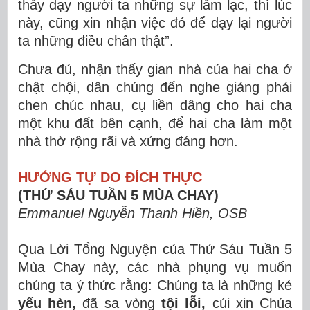
thầy dạy người ta những sự lầm lạc, thì lúc
này, cũng xin nhận việc đó để dạy lại người
ta những điều chân thật”.
Chưa đủ, nhận thấy gian nhà của hai cha ở
chật chội, dân chúng đến nghe giảng phải
chen chúc nhau, cụ liền dâng cho hai cha
một khu đất bên cạnh, để hai cha làm một
nhà thờ rộng rãi và xứng đáng hơn.
HƯỞNG TỰ DO ĐÍCH THỰC
(THỨ SÁU TUẦN 5 MÙA CHAY)
Emmanuel Nguyễn Thanh Hiền, OSB
Qua Lời Tổng Nguyện của Thứ Sáu Tuần 5
Mùa Chay này, các nhà phụng vụ muốn
chúng ta ý thức rằng: Chúng ta là những kẻ
yếu hèn,
đã sa vòng
tội lỗi,
cúi xin Chúa