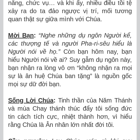
năng, chức vụ… và khi ấy, nhiều điều tồi tệ
xảy ra do ta đảo ngược vị trí, mối tương
quan thật sự giữa mình với Chúa.
Mời Bạn
:
“Nghe những dụ ngôn Người kể,
các thượng tế và người Pha-ri-sêu hiểu là
Người nói về họ.”
Còn bạn hôm nay, bạn
hiểu Người nói về ai? Suy gẫm dụ ngôn này,
bạn nhận ra lòng vô ơn “không nhận ra mọi
sự là ân huệ Chúa ban tặng” là nguồn gốc
mọi sự dữ đời bạn.
Sống Lời Chúa
:
Tinh thần của Năm Thánh
và mùa Chay thánh thúc đẩy tôi sống đức
tin cách tích cực, nhiệt thành hơn, vì hiểu
rằng Chúa là Ân nhân lớn nhất đời tôi.