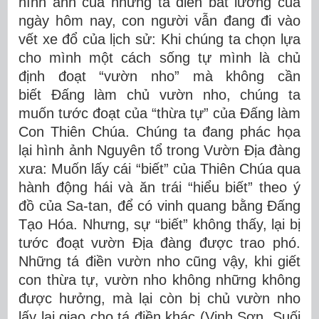
hình ảnh của những tá điền bất lương của
ngày hôm nay, con người vẫn đang đi vào
vết xe đổ của lịch sử: Khi chúng ta chọn lựa
cho mình một cách sống tự mình là chủ
định đoạt “vườn nho” mà không cần
biết Đấng làm chủ vườn nho, chúng ta
muốn tước đoạt của “thừa tự” của Đấng làm
Con Thiên Chúa. Chúng ta đang phác họa
lại hình ảnh Nguyên tổ trong Vườn Địa đàng
xưa: Muốn lấy cái “biết” của Thiên Chúa qua
hành động hái và ăn trái “hiểu biết” theo ý
đồ của Sa-tan, để có vinh quang bằng Đấng
Tạo Hóa. Nhưng, sự “biết” không thấy, lại bị
tước đoạt vườn Địa đàng được trao phó.
Những tá điền vườn nho cũng vậy, khi giết
con thừa tự, vườn nho không những không
được hưởng, mà lại còn bị chủ vườn nho
lấy lại giao cho tá điền khác (Vinh Sơn, Suối