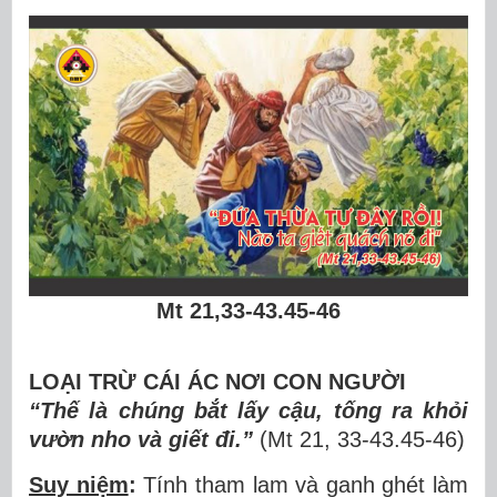
Mt 21,33-43.45-46
LOẠI TRỪ CÁI ÁC NƠI CON NGƯỜI
“Thế là chúng bắt lấy cậu, tống ra khỏi
vườn nho và giết đi.”
(Mt 21,
33-43.45-46)
Suy niệm
:
Tính tham lam và ganh ghét làm