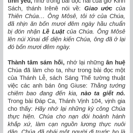
tình yêu,
như trong bài đọc hai của giờ Kinh
Sách, thánh Irênê nói về:
Giao ước
của
Thiên Chúa… Ông Môsê, tôi tớ của Chúa,
đã nhịn ăn bốn mươi đêm ngày hầu chuẩn
bị đón nhận
Lề Luật
của Chúa. Ông Môsê
lên núi Xinai để diện kiến Chúa, ông đã ở lại
đó bốn mươi đêm ngày.
Thành tâm sám hối,
nhớ lại những
ân huệ
Chúa đã làm cho ta, như trong bài đọc một
của Thánh Lễ, sách Sáng Thế tường thuật
việc các anh bán ông Giuse:
Thằng tướng
chiêm bao đang đến kia,
nào ta giết nó.
Trong bài Đáp Ca, Thánh Vịnh 104, vịnh gia
cho thấy:
Hãy nhớ lại những kỳ công Chúa
thực hiện. Chúa cho nạn đói hoành hành
khắp xứ, làm cạn nguồn lương thực nuôi
dân. Chúa đã phái một người đi trước họ là