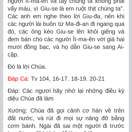
người Ít-ma-ên và tay chúng ta không phải
vấy máu, vì Giu-se là em ruột thịt chúng ta”.
Các anh em nghe theo lời Giu-đa, nên khi
các người lái buôn từ Ma-đi-an đi ngang qua
đó, các ông kéo Giu-se lên khỏi giếng và
đem bán cho các người Ít-ma-ên với giá hai
mươi đồng bạc, và họ dẫn Giu-se sang Ai-
cập.
Ðó là lời Chúa.
Ðáp Ca
: Tv 104, 16-17. 18-19. 20-21
Ðáp: Các ngươi hãy nhớ lại những điều kỳ
diệu Chúa đã làm
Xướng: Chúa đã gọi cảnh cơ hàn về trên
đất nước, và rút đi mọi sự nâng đỡ bằng
cơm bánh. Ngài đã sai một người đi trước