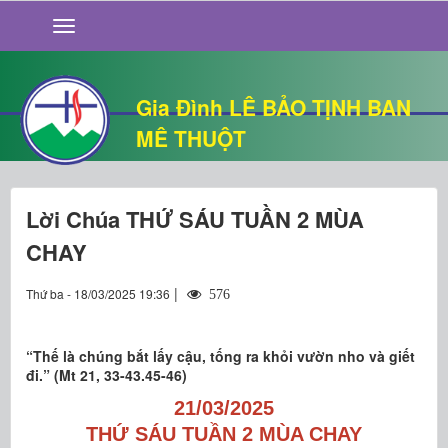
GIỚI THIỆU
TIN TỨC
SỐNG ĐẠO
Gia Đình LÊ BẢO TỊNH BAN
CHUYỆN NHÀ
MÊ THUỘT
QUÁN VĂN
THƯ GIÃN
Lời Chúa THỨ SÁU TUẦN 2 MÙA
CHAY
|
Thứ ba - 18/03/2025 19:36
576
“Thế là chúng bắt lấy cậu, tống ra khỏi vườn nho và giết
đi.” (Mt 21, 33-43.45-46)
21/03/2025
THỨ SÁU TUẦN 2 MÙA CHAY