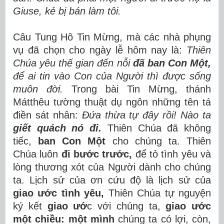
Giuse, kẻ bị bán làm tôi.
Câu Tung Hô Tin Mừng, mà các nhà phụng
vụ đã chọn cho ngày lễ hôm nay là:
Thiên
Chúa yêu thế gian đến nỗi
đã ban Con Một,
để ai tin vào Con của Người thì được sống
muôn đời.
Trong bài Tin Mừng, thánh
Mátthêu tường thuật dụ ngôn những tên tá
điền sát nhân:
Đứa thừa tự đây rồi! Nào ta
giết quách nó đi.
Thiên Chúa đã không
tiếc,
ban Con Một
cho chúng ta. Thiên
Chúa luôn
đi bước trước,
để tỏ tình yêu và
lòng thương xót của Người dành cho chúng
ta. Lịch sử của ơn cứu độ là lịch sử của
giao ước tình yêu,
Thiên Chúa tự nguyện
ký kết
giao ướ
c với chúng ta,
giao ước
một chiều:
một mình
chúng ta có lợi, còn,