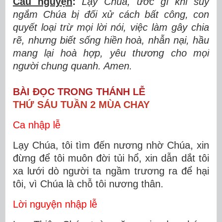
Cầu nguyện
:
Lạy Chúa, ước gì khi suy
ngắm Chúa bị đối xử cách bất công, con
quyết loại trừ mọi lời nói, việc làm gây chia
rẽ, nhưng biết sống hiền hoà, nhẫn nại, hầu
mang lại hoà hợp, yêu thương cho mọi
người chung quanh. Amen.
BÀI ĐỌC TRONG THÁNH LỄ
THỨ SÁU TUẦN 2 MÙA CHAY
Ca nhập lễ
Lạy Chúa, tôi tìm đến nương nhờ Chúa, xin
đừng để tôi muôn đời tủi hổ, xin dẫn dắt tôi
xa lưới dò người ta ngầm trương ra để hại
tôi, vì Chúa là chỗ tôi nương thân.
Lời nguyện nhập lễ