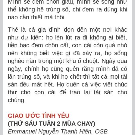
Mình sẽ đem chôn giấu, mình sẽ sống như
thể không hề trúng số, chỉ đem ra dùng khi
nào cần thiết mà thôi.
Thế là cả gia đình dọn đến một nơi khác
như dự kiến: họ lén lút ra đi không ai biết,
tiền bạc đem chôn cất, con cái còn quá nhỏ
nên không biết việc gì đã xảy ra, họ sống
nghèo nàn trong một khu ổ chuột. Ngày qua
ngày, chính họ cũng quên rằng mình đã có
lần trúng số, và khi họ chết thì tất cả mọi tài
sản đều mất hết. Họ quên cả việc viết chúc
thư cho con cái để trao lại tài sản cho
chúng.
GIAO ƯỚC TÌNH YÊU
(THỨ SÁU TUẦN 2 MÙA CHAY)
Emmanuel Nguyễn Thanh Hiền, OSB