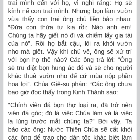
trai mình đến với họ, vì nghĩ rằng: Họ sẽ
kính nể con trai mình. Nhưng bọn làm vườn
vừa thấy con trai ông chủ liền bảo nhau:
“Ðứa con thừa tự kia rồi: Nào anh em!
Chúng ta hãy giết nó đi và chiếm lấy gia tài
của nó”. Rồi họ bắt cậu, lôi ra khỏi vườn
nho mà giết. Vậy khi chủ về, ông sẽ xử trí
với bọn họ thế nào? Các ông trả lời: “Ông
sẽ tru diệt bọn hung ác đó và sẽ cho người
khác thuê vườn nho để cứ mùa nộp phần
hoa lợi”. Chúa Giê-su phán: “Các ông chưa
bao giờ đọc thấy trong Kinh Thánh sao:
“Chính viên đá bọn thợ loại ra, đã trở nên
viên đá góc; đó là việc Chúa làm và là việc
lạ lùng trước mắt chúng ta?” Bởi vậy, Ta
bảo các ông: Nước Thiên Chúa sẽ cất khỏi
các ông để trao cho dân tộc khác biết làm