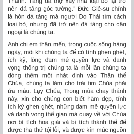
Thánh: Tảng đá thợ xây nhà loại bỏ lại trở
nên đá tảng góc tường.” Đức Giê-su chính
là hòn đá tảng mà người Do Thái tìm cách
loại bỏ, nhưng đã trở nên đá tảng cho dân
ngoại là chúng ta.
Anh chị em thân mến, trong cuộc sống hàng
ngày, mỗi khi chúng ta để có tính ghen ghét,
ích kỷ, lòng đam mê quyền lực và danh
vọng thống trị chúng ta là mỗi lần chúng ta
đóng thêm một nhát đinh vào Thân thể
Chúa, chúng ta làm cho trái tim Chúa phải
ứa máu. Lạy Chúa, Trong mùa chay thánh
này, xin cho chúng con biết hãm dẹp, tính
ích kỷ ghen ghét, những đam mê quyền lực
và danh vọng thế gian mà quay về với Chúa
nơi bí tích hoà giải và bí tích thánh thể để
được tha thứ tội lỗi, và được kín múc nguồn