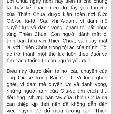
Lời Chúa ngày hôm nay diễn tả cho chúng
ta thấy kế hoạch cứu độ đầy yêu thương
của Thiên Chúa được kiện toàn nơi Đức
Giê-su Ki-tô. Sau khi A-dam, vì đam mê
quyền lực và danh vọng, phạm tội bất phục
tùng Thiên Chúa. Con người đánh mất đi
tình bạn hữu với Thiên Chúa, và quay mặt
lại với Thiên Chúa trong tội ác của mình. Tội
ác trở thành một thế lực luôn theo đuổi và
tìm cách thống trị con người yếu đuối.
Điều nay được diễn tả nơi câu chuyện của
ông Giu-se trong Bài đọc I. Vì lòng ghen
ghét, vì đam mê quyền lực và danh vọng,
những người anh của Giu-se tìm cách thủ
tiêu ông. Nhưng bàn tay của Thiên Chúa đã
can thiệp kịp thời nên đã không dẫn đến
việc huynh đệ đổ máu tương tàn. Thiên