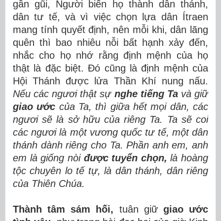
gần gũi, Người biến họ thành dân thánh,
dân tư tế, và vì việc chọn lựa dân Ítraen
mang tính quyết định, nên mỗi khi, dân lãng
quên thì bao nhiêu nỗi bất hạnh xảy đến,
nhắc cho họ nhớ rằng định mệnh của họ
thật là đặc biệt. Đó cũng là định mệnh của
Hội Thánh được lửa Thần Khí nung nấu.
Nếu các ngươi thật sự
nghe tiếng Ta
và giữ
giao ước
của Ta, thì giữa hết mọi dân, các
ngươi sẽ là sở hữu của riêng Ta.
Ta sẽ coi
các ngươi là một vương quốc tư tế, một dân
thánh dành riêng cho Ta.
Phần anh em, anh
em là giống nòi
được tuyển chọn,
là hoàng
tộc chuyên lo tế tự, là dân thánh, dân riêng
của Thiên Chúa.
Thành tâm sám hối,
tuân giữ
giao ước