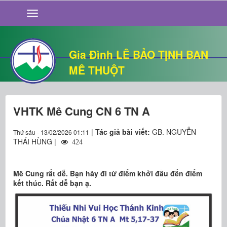
GIỚI THIỆU
TIN TỨC
SỐNG ĐẠO
Gia Đình LÊ BẢO TỊNH BAN
CHUYỆN NHÀ
MÊ THUỘT
QUÁN VĂN
THƯ GIÃN
VHTK Mê Cung CN 6 TN A
|
Tác giả bài viết:
GB. NGUYỄN
Thứ sáu - 13/02/2026 01:11
THÁI HÙNG |
424
​​​​​​​Mê Cung rất dễ. Bạn hãy đi từ điểm khởi đầu đến điểm
kết thúc. Rất dễ bạn ạ.