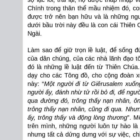
Chính trong thân thể mầu nhiệm đó, c
được trở nên bạn hữu và là những ngư
dưới bầu trời này đều là con cái Thiên 
Ngài.
Làm sao để giữ trọn lề luật, để sống đú
của dân chúng, của các nhà lãnh đạo t
đó là những lề luật đến từ Thiên Chúa
dạy cho các Tông đồ, cho cộng đoàn x
này: “
Một người đi từ Giêrusalem xuống
người ấy, đánh nhừ tử rồi bỏ đi, để ngư
qua đường đó, trông thấy nạn nhân, ông
trông thấy nạn nhân, cũng đi qua. Nh
ấy, trông thấy và động lòng thương
”. M
trên mình, những người luôn tự hào là 
nhưng tất cả dửng dưng với sự việc, ch