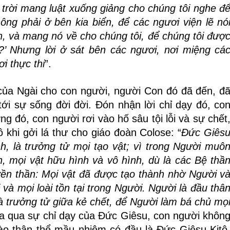
ên trời mang luật xuống giảng cho chúng tôi nghe đ
ng phải ở bên kia biển, để các ngươi viện lẽ nó
ển, và mang nó về cho chúng tôi, để chúng tôi đượ
?’ Nhưng lời ở sát bên các ngươi, nơi miệng cá
i thực thi
”.
của Ngài cho con người, người Con đó đã đến, đ
ới sự sống đời đời. Đón nhận lời chỉ dạy đó, co
 đó, con người rơi vào hố sâu tội lỗi và sự chết
 khi gởi lá thư cho giáo đoàn Colose: “
Ðức Giês
h, là trưởng tử mọi tạo vật; vì trong Người muô
nh, mọi vật hữu hình và vô hình, dù là các Bệ thầ
ền thần: Mọi vật đã được tạo thành nhờ Người v
và mọi loài tồn tại trong Người. Người là đầu thâ
là trưởng tử giữa kẻ chết, để Người làm bá chủ mọ
úa qua sự chỉ dạy của Đức Giêsu, con người khôn
 vào thân thể mầu nhiệm có đầu là Đức Giêsu Kitô