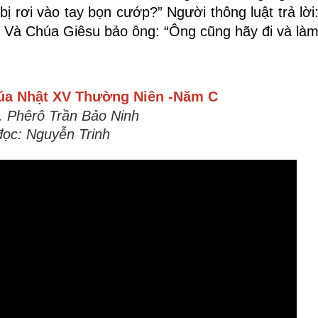
ị rơi vào tay bọn cướp?” Người thông luật trả lời
”. Và Chúa Giêsu bảo ông: “Ông cũng hãy đi và là
úa Nhật
XV Thường Niên -Năm C
. Phêrô Trần Bảo Ninh
đọc: Nguyễn Trinh