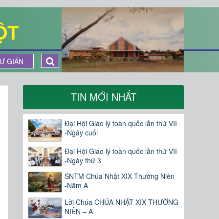
ỘT
Ư GIÃN
TIN MỚI NHẤT
Đại Hội Giáo lý toàn quốc lần thứ VII
-Ngày cuối
Đại Hội Giáo lý toàn quốc lần thứ VII
-Ngày thứ 3
SNTM Chúa Nhật XIX Thường Niên
-Năm A
Lời Chúa CHÚA NHẬT XIX THƯỜNG
NIÊN – A