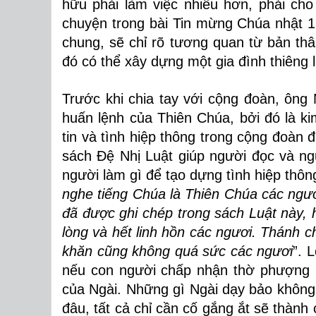
hữu phải làm việc nhiều hơn, phải ch
chuyện trong bài Tin mừng Chúa nhật 1
chung, sẽ chỉ rõ tương quan từ bản th
đó có thể xây dựng một gia đình thiêng 
Trước khi chia tay với cộng đoàn, ông
huấn lệnh của Thiên Chúa, bởi đó là 
tin và tình hiệp thông trong cộng đoàn 
sách Đệ Nhị Luật giúp người đọc và n
người làm gì để tạo dựng tình hiệp thông
nghe tiếng Chúa là Thiên Chúa các ngươi
đã được ghi chép trong sách Luật này, 
lòng và hết linh hồn các ngươi. Thánh 
khăn cũng không quá sức các ngươi
”. 
nếu con người chấp nhận thờ phượng m
của Ngài. Những gì Ngài dạy bảo không
đâu, tất cả chỉ cần cố gắng ắt sẽ thành 