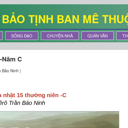
Ê BẢO TỊNH BAN MÊ THU
SỐNG ĐẠO
CHUYỆN NHÀ
QUÁN VĂN
TH
 -Năm C
 Bảo Ninh |
 nhật 15 thường niên -C
êrô Trần Bảo Ninh