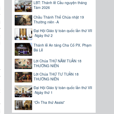
LBT: Thánh lễ Cầu nguyện tháng
Tám 2026
i
?
Chầu Thánh Thể Chúa nhật 19
i
Thường niên -A
ư
Đại Hội Giáo lý toàn quốc lần thứ VII
-Ngày thứ 2
c
i
Thánh lễ An táng Cha Cố PX. Phạm
Bá Lễ
Lời Chúa THỨ NĂM TUẦN 18
;
THƯỜNG NIÊN
ờ
Lời Chúa THỨ TƯ TUẦN 18
ợ
THƯỜNG NIÊN
g
Đại Hội Giáo lý toàn quốc lần thứ VII
t
-Ngày thứ 1
m
“Ơn Tha thứ Assisi”
y
i