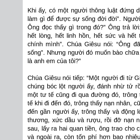
Khi ấy, có một người thông luật đứng d
làm gì để được sự sống đời đời”. Người
Ông đọc thấy gì trong đó?” Ông trả l
hết lòng, hết linh hồn, hết sức và h
chính mình”. Chúa Giêsu nói: “Ông đã
sống”. Nhưng người đó muốn bào chữa 
là anh em của tôi?”
Chúa Giêsu nói tiếp: “Một người đi từ G
chúng bóc lột người ấy, đánh nhừ tử r
một tư tế cũng đi qua đường đó, trông 
tế khi đi đến đó, trông thấy nạn nhân,
đến gần người ấy, trông thấy và động 
thương, xức dầu và rượu, rồi đỡ nạn 
sau, lấy ra hai quan tiền, ông trao ch
và ngoài ra, còn tốn phí hơn bao nhiêu, 