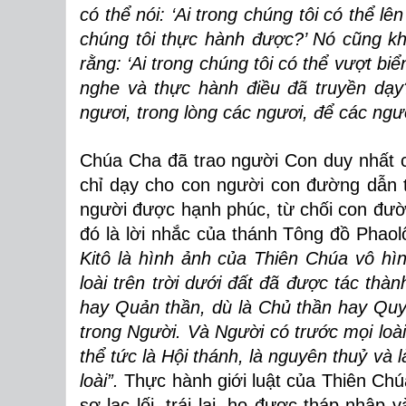
có thể nói: ‘Ai trong chúng tôi có thể l
chúng tôi thực hành được?’ Nó cũng khô
rằng: ‘Ai trong chúng tôi có thể vượt bi
nghe và thực hành điều đã truyền dạy
ngươi, trong lòng các ngươi, để các ngươ
Chúa Cha đã trao người Con duy nhất 
chỉ dạy cho con người con đường dẫn t
người được hạnh phúc, từ chối con đường
đó là lời nhắc của thánh Tông đồ Phaolô
Kitô là hình ảnh của Thiên Chúa vô hìn
loài trên trời dưới đất đã được tác thà
hay Quản thần, dù là Chủ thần hay Quy
trong Người. Và Người có trước mọi loài 
thể tức là Hội thánh, là nguyên thuỷ và 
loài”.
Thực hành giới luật của Thiên Ch
sợ lạc lối, trái lại, họ được tháp nhập