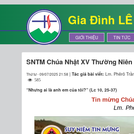
Gia Đình L
GIỚI THIỆU
TIN TỨC
SNTM Chúa Nhật XV Thường Niên
|
Tác giả bài viết:
Lm. Phêrô Trần
Thứ tư - 09/07/2025 21:58
585
“Nhưng ai là anh em của tôi?” (Lc 10, 25-37)
Tin mừng Chúa
Lm. Ph