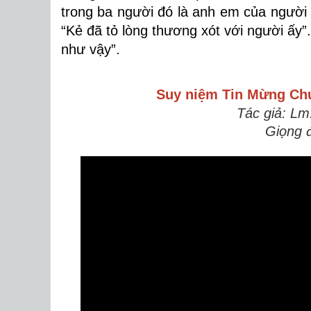
trong ba người đó là anh em của người b
“Kẻ đã tỏ lòng thương xót với người ấy
như vậy”.
Suy niệm Tin Mừng
Ch
Tác giả: Lm
Giọng 