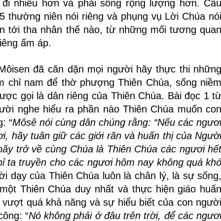
o đi nhiều hơn và phải sống rộng lượng hơn. Câ
5 thường niên nói riêng và phụng vụ Lời Chúa nó
ân tới tha nhân thế nào, từ những mối tương qua
liêng ấm áp.
 Môisen đã căn dặn mọi người hãy thực thi nhữn
kim chỉ nam để thờ phượng Thiên Chúa, sống niề
được gọi là dân riêng của Thiên Chúa. Bài đọc 1 t
gười nghe hiểu ra phần nào Thiên Chúa muốn co
: “
Môsê nói cùng dân chúng rằng: “Nếu các ngươ
, hãy tuân giữ các giới răn và huấn thị của Ngườ
hãy trở về cùng Chúa là Thiên Chúa các ngươi hế
chỉ ta truyền cho các ngươi hôm nay không quá kh
Lời dạy của Thiên Chúa luôn là chân lý, là sự sống
ột Thiên Chúa duy nhất và thực hiện giáo huấ
 vượt quá khả năng và sự hiểu biết của con ngườ
công: “
Nó không phải ở đâu trên trời, để các ngươ