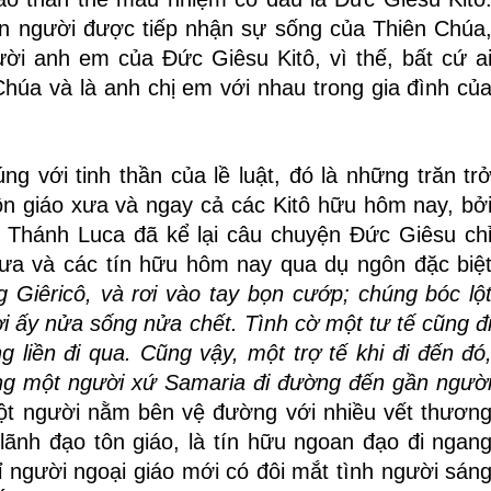
on người được tiếp nhận sự sống của Thiên Chúa
ời anh em của Đức Giêsu Kitô, vì thế, bất cứ a
Chúa và là anh chị em với nhau trong gia đình củ
ng với tinh thần của lề luật, đó là những trăn tr
ôn giáo xưa và ngay cả các Kitô hữu hôm nay, bở
. Thánh Luca đã kể lại câu chuyện Đức Giêsu ch
ưa và các tín hữu hôm nay qua dụ ngôn đặc biệ
 Giêricô, và rơi vào tay bọn cướp; chúng bóc lộ
ời ấy nửa sống nửa chết. Tình cờ một tư tế cũng đ
 liền đi qua. Cũng vậy, một trợ tế khi đi đến đó
ưng một người xứ Samaria đi đường đến gần ngườ
ột người nằm bên vệ đường với nhiều vết thươn
lãnh đạo tôn giáo, là tín hữu ngoan đạo đi ngan
ỉ người ngoại giáo mới có đôi mắt tình người sán