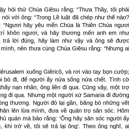
ậy hỏi thử Chúa Giêsu rằng: “Thưa Thầy, tôi phả
 nói với ông: “Trong Lề luật đã chép như thế nào
ời: “Ngươi hãy yêu mến Chúa là Thiên Chúa ngươ
ết trí khôn ngươi, và hãy thương mến anh em nh
 trả lời đúng, hãy làm như vậy và ông sẽ đượ
mình, nên thưa cùng Chúa Giêsu rằng: “Nhưng a
iêrusalem xuống Giêricô, và rơi vào tay bọn cướp
ồi bỏ đi, để người ấy nửa sống nửa chết. Tình c
thấy nạn nhân, ông liền đi qua. Cũng vậy, một tr
 cũng đi qua. Nhưng một người xứ Samaria đi đườn
lòng thương. Người đó lại gần, băng bó những vế
nhân lên lừa mình, đưa về quán trọ săn sóc. Hô
o chủ quán mà bảo rằng: ‘Ông hãy săn sóc người ấ
khi trở về, tôi sẽ trả lại ông’. Theo ông nghĩ, a