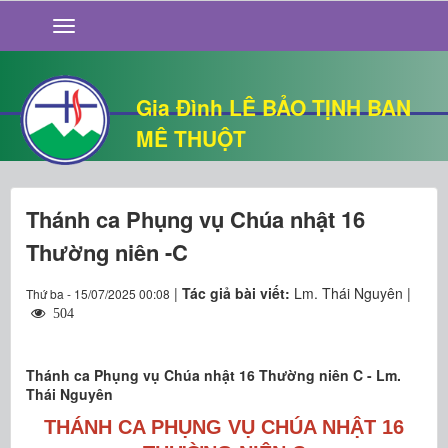
GIỚI THIỆU
TIN TỨC
SỐNG ĐẠO
Gia Đình LÊ BẢO TỊNH BAN
CHUYỆN NHÀ
MÊ THUỘT
QUÁN VĂN
THƯ GIÃN
Thánh ca Phụng vụ Chúa nhật 16
Thường niên -C
|
Tác giả bài viết:
Lm. Thái Nguyên |
Thứ ba - 15/07/2025 00:08
504
Thánh ca Phụng vụ Chúa nhật 16 Thường niên C - Lm.
Thái Nguyên
THÁNH CA PHỤNG VỤ CHÚA NHẬT 16