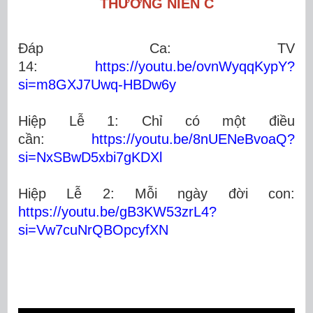
THƯỜNG NIÊN C
Đáp Ca: TV
14:
https://youtu.be/ovnWyqqKypY?
si=m8GXJ7Uwq-HBDw6y
Hiệp Lễ 1: Chỉ có một điều
cần:
https://youtu.be/8nUENeBvoaQ?
si=NxSBwD5xbi7gKDXl
Hiệp Lễ 2: Mỗi ngày đời con:
https://youtu.be/gB3KW53zrL4?
si=Vw7cuNrQBOpcyfXN