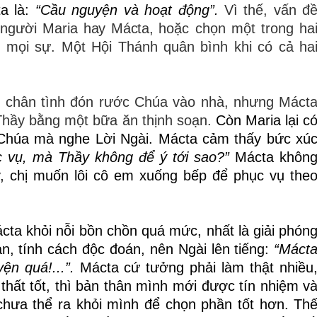
a là:
“Cầu nguyện và hoạt động”.
Vì thế, vấn đ
 người Maria
hay Mácta,
hoặc chọn một trong ha
g mọi sự. Một Hội Thánh quân bình khi có cả ha
u chân tình đón rước Chúa vào nhà, nhưng Máct
i Thầy bằng một bữa ăn thịnh soạn.
Còn Maria lại c
 Chúa mà nghe Lời Ngài. Mácta cảm thấy bức xú
 vụ, mà Thầy không để ý tới sao?”
Mácta khôn
y, chị muốn lôi cô em xuống bếp để phục vụ the
cta khỏi nỗi bồn chồn quá mức, nhất là giải phón
uan, tính cách độc đoán, nên Ngài lên tiếng:
“Máct
ện quá!...”.
Mácta cứ tưởng phải làm thật nhiều
thất tốt, thì bản thân mình mới được tín nhiệm v
chưa thể ra khỏi mình để chọn phần tốt hơn. Th