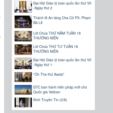
Đại Hội Giáo lý toàn quốc lần thứ VII
u
-Ngày thứ 2
g
Thánh lễ An táng Cha Cố PX. Phạm
ỉ
Bá Lễ
.
.
Lời Chúa THỨ NĂM TUẦN 18
i
THƯỜNG NIÊN
h
Lời Chúa THỨ TƯ TUẦN 18
a
THƯỜNG NIÊN
Đại Hội Giáo lý toàn quốc lần thứ VII
-Ngày thứ 1
g
“Ơn Tha thứ Assisi”
,
u
ĐTC ban hành hiến pháp mới cho
g
Quốc gia Vatican
Kinh Truyền Tin (2/8)
n