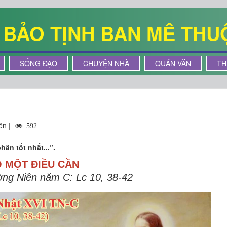
Ê BẢO TỊNH BAN MÊ THU
SỐNG ĐẠO
CHUYỆN NHÀ
QUÁN VĂN
TH
ên |
592
hần tốt nhất...”.
Ó MỘT ĐIỀU CẦN
ng Niên năm C: Lc 10, 38-42