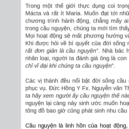
Trong một thế giới thực dụng coi trọn
Mácta và rất ít Maria. Muốn đạt tới n
chương trình hành động, chẳng mấy ai
trong cầu nguyện, chúng ta mới tìm thấ
Mọi hoạt động sẽ mất phương hướng và l
Khi được hỏi về bí quyết của đời sống 
rất đơn giản là cầu nguyện”
.
Nhà bác h
nhân loại, người ta đánh giá ông là co
chỉ vĩ đại khi chúng ta cầu nguyện
”.
Các vị thánh đều nổi bật đời sống cầu
phục vụ
.
Đức Hồng Y Fx. Nguyễn văn T
ta hãy xem người ấy cầu nguyện thế nà
nguyện lại càng nảy sinh ước muốn hoạ
tông đồ bao giờ cũng phát sinh nhu cầu 
Cầu nguyện là
linh hồn của hoạt động