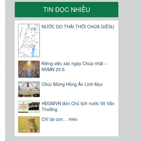
ề
TIN ĐỌC NHIỀU
i
i
NƯỚC DO THÁI THỜI CHÚA GIÊSU
a
ó
c
Kiêng việc xác ngày Chúa nhật –
NVMN 23.5.
g
o
Chúc Mừng Hồng Ân Linh Mục
g
HĐGMVN đón Chủ tịch nước Võ Văn
Thưởng
a
,
Chỉ tại con… mèo
à
ế