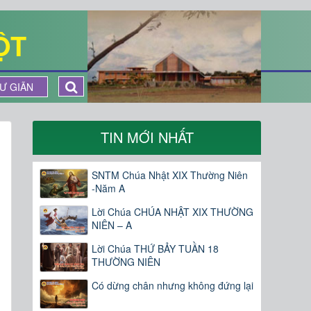
ỘT
Ư GIÃN
TIN MỚI NHẤT
SNTM Chúa Nhật XIX Thường Niên
-Năm A
Lời Chúa CHÚA NHẬT XIX THƯỜNG
NIÊN – A
Lời Chúa THỨ BẢY TUẦN 18
THƯỜNG NIÊN
Có dừng chân nhưng không đứng lại