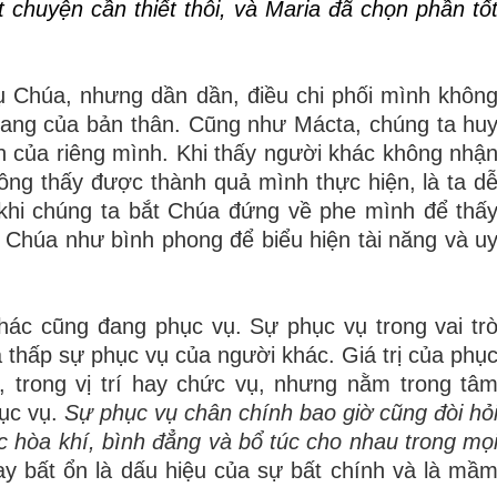
 chuyện cần thiết thôi, và Maria đã chọn phần tố
 Chúa, nhưng dần dần, điều chi phối mình khôn
 nang của bản thân. Cũng như Mácta, chúng ta hu
h của riêng mình. Khi thấy người khác không nhậ
ông thấy được thành quả mình thực hiện, là ta d
 khi chúng ta bắt Chúa đứng về phe mình để thấ
i Chúa như bình phong để biểu hiện tài năng và u
hác cũng đang phục vụ. Sự phục vụ trong vai tr
thấp sự phục vụ của người khác. Giá trị của phụ
, trong vị trí hay chức vụ, nhưng nằm trong tâ
hục vụ.
Sự phục vụ chân chính bao giờ cũng đòi hỏ
 hòa khí, bình đẳng và bổ túc cho nhau trong mọ
y bất ổn là dấu hiệu của sự bất chính và là mầ