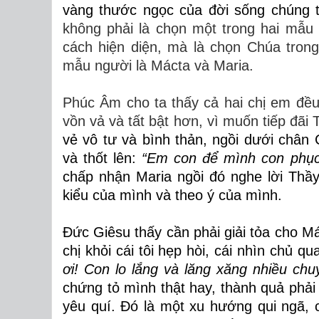
vàng thước ngọc của đời sống chúng t
không phải là chọn một trong hai mẫu
cách hiện diện, mà là chọn Chúa tron
mẫu người là Mácta và Maria.
Phúc Âm cho ta thấy cả hai chị em đề
vồn vả và tất bật hơn, vì muốn tiếp đã
vẻ vô tư và bình thản,
ngồi dưới chân
và thốt lên:
“Em con để mình con phục
chấp nhận Maria ngồi đó nghe lời Thầ
kiểu của mình và theo ý của mình.
Đức Giêsu thấy cần phải giải tỏa cho Má
chị khỏi cái tôi hẹp hòi, cái nhìn chủ q
ơi! Con lo lắng và lăng xăng nhiều chuy
chứng tỏ mình thật hay, thành quả phải 
yêu quí. Đó là một xu hướng qui ngã, 