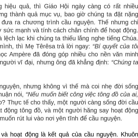
g hiệu quả, thì Giáo Hội ngày càng có rất nhiề
hững thành quả mục vụ, bao giờ chúng ta đặt nặn
 đưa ra chương trình cầu nguyện. Thế nhưng ch
y sức mạnh và tính cách chân chính để hoạt động
ệch lạc khi chúng ta thiếu lắng nghe tiếng Chúa
mình, thì Mẹ Têrêsa trả lời ngay:
“Bí quyết của tô
ọc Ampère đã đóng góp nhiều cho nền văn min
n người vĩ đại, nhưng ông đã khẳng định:
“Chúng t
 nguyện, nhưng không vì thế mà coi nhẹ đời sốn
huận nói,
“Nếu muốn biết công việc tông đồ của ai
o
? Thực tế cho thấy, một người càng sống đời cầ
t động tông đồ, và một người hăng say hoạt độn
muốn rút lui vào nơi yên tĩnh để cầu nguyện.
, và hoạt động là kết quả của cầu nguyện
.
Khuô