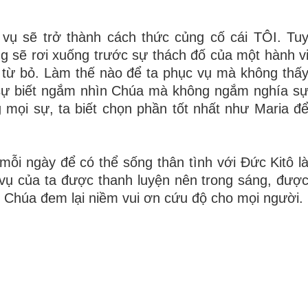
 vụ sẽ trở thành cách thức củng cố cái TÔI. Tu
ng sẽ rơi xuống trước sự thách đố của một hành v
ần từ bỏ. Làm thế nào để ta phục vụ mà không thấ
 sự biết ngắm nhìn Chúa mà không ngắm nghía s
 mọi sự, ta biết chọn phần tốt nhất như Maria đ
ỗi ngày để có thể sống thân tình với Đức Kitô l
vụ của ta được thanh luyện nên trong sáng, đượ
 Chúa đem lại niềm vui ơn cứu độ cho mọi người.
.