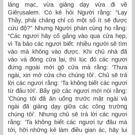
làng mạc, vừa giảng dạy vừa đi về
Giêrusalem. Có kẻ hỏi Người rằng: “Lạy
Thầy, phải chăng chỉ có một số ít sẽ được
cứu độ?” Nhưng Người phán cùng họ rằng:
“Các ngươi hãy cố gắng vào qua cửa hẹp,
vì Ta bảo các ngươi biết: nhiều người sẽ tìm
vào mà không vào được. Khi chủ nhà đã
vào và đóng cửa lại, thì lúc đó các ngươi
đứng ngoài mới gõ cửa mà rằng: ‘Thưa
ngài, xin mở cửa cho chúng tôi’. Chủ sẽ trả
lời các ngươi rằng: ‘Ta không biết các ngươi
từ đâu tới’. Bấy giờ các ngươi mới nói rằng:
‘Chúng tôi đã ăn uống trước mặt ngài và
ngài đã giảng dạy giữa các công trường
chúng tôi’. Nhưng chủ sẽ trả lời các ngươi
rằng: ‘Ta không biết các ngươi tự đâu mà
tới, hỡi những kẻ làm điều gian ác, hãy lui