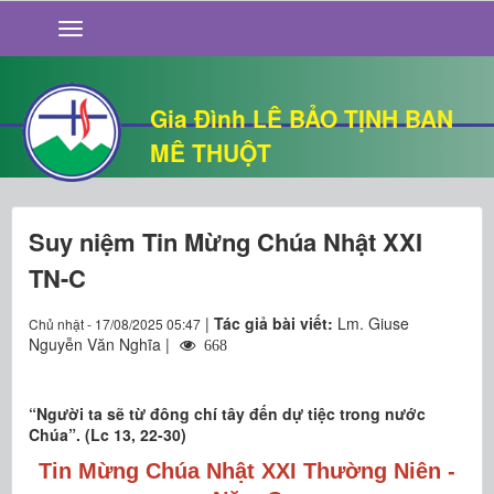
GIỚI THIỆU
TIN TỨC
SỐNG ĐẠO
Gia Đình LÊ BẢO TỊNH BAN
CHUYỆN NHÀ
MÊ THUỘT
QUÁN VĂN
THƯ GIÃN
Suy niệm Tin Mừng Chúa Nhật XXI
TN-C
|
Tác giả bài viết:
Lm. Giuse
Chủ nhật - 17/08/2025 05:47
Nguyễn Văn Nghĩa |
668
“Người ta sẽ từ đông chí tây đến dự tiệc trong nước
Chúa”. (Lc 13, 22-30)
Tin Mừng Chúa
Nhật XXI Thường Niên -