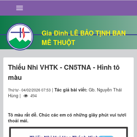
GIỚI THIỆU
TIN TỨC
SỐNG ĐẠO
Gia Đình LÊ BẢO TỊNH BAN
CHUYỆN NHÀ
MÊ THUỘT
QUÁN VĂN
THƯ GIÃN
Thiếu Nhi VHTK - CN5TNA - Hình tô
màu
|
Tác giả bài viết:
Gb. Nguyễn Thái
Thứ tư - 04/02/2026 07:53
Hùng |
494
Tô màu rất dễ. Chúc các em có những giây phút vui tươi
thoải mái.