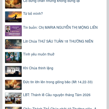
Có dừng chân nhưng không đứng lại
Từ bỏ mình?
Tin buồn: Chị MARIA NGUYỄN THỊ MỘNG LIÊN
Lời Chúa THỨ SÁU TUẦN 18 THƯỜNG NIÊN
Tình yêu muôn thuở
Khi Chúa thinh lặng
Đức tin lớn lên trong giông bão (Mt 14,22-33)
LBT: Thánh lễ Cầu nguyện tháng Tám 2026
Chầu Thánh Thể Chúa nhật 19 Thường niên -A