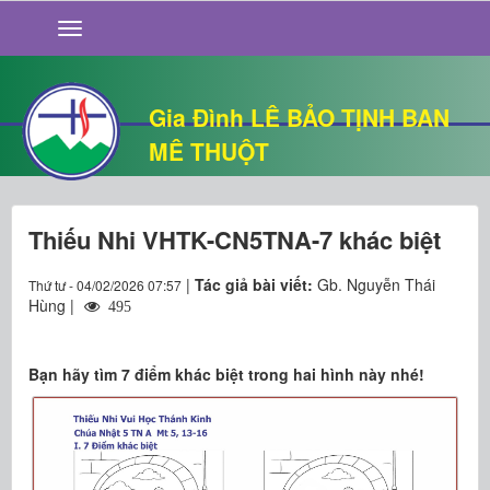
GIỚI THIỆU
TIN TỨC
SỐNG ĐẠO
Gia Đình LÊ BẢO TỊNH BAN
CHUYỆN NHÀ
MÊ THUỘT
QUÁN VĂN
THƯ GIÃN
Thiếu Nhi VHTK-CN5TNA-7 khác biệt
|
Tác giả bài viết:
Gb. Nguyễn Thái
Thứ tư - 04/02/2026 07:57
Hùng |
495
Bạn hãy tìm 7 điểm khác biệt trong hai hình này nhé!