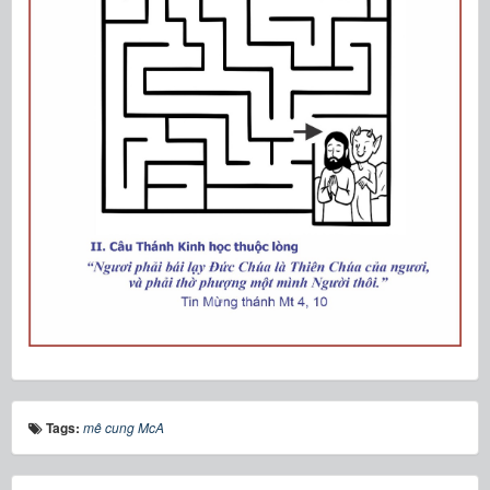
Tags:
mê cung McA