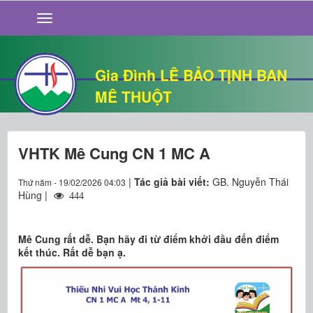
GIỚI THIỆU
TIN TỨC
SỐNG ĐẠO
Gia Đình LÊ BẢO TỊNH BAN
CHUYỆN NHÀ
MÊ THUỘT
QUÁN VĂN
THƯ GIÃN
VHTK Mê Cung CN 1 MC A
|
Tác giả bài viết:
GB. Nguyễn Thái
Thứ năm - 19/02/2026 04:03
Hùng |
444
​​​​​​​Mê Cung rất dễ. Bạn hãy đi từ điểm khởi đầu đến điểm
kết thúc. Rất dễ bạn ạ.