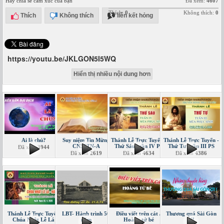
Hãy chia sẻ cảm xúc của bạn
Đã xem:
4607
Thích:
0
Không thích:
0
Thích
Không thích
liên kết hỏng
https://youtu.be/JKLGON5I5WQ
Hiển thị nhiều nội dung hơn
Ai là chủ?
Suy niệm Tin Mừng
Thánh Lễ Trực Tuyến -
Thánh Lễ Trực Tuyến -
CN31TN-A
Thứ Sáu tuần IV PS
Thứ Tư tuần III PS
Đã xem
3944
Đã xem
2619
Đã xem
4634
Đã xem
4386
Thánh Lễ Trực Tuyến
LBT- Hành trình 50
Điều viết trên cát /
Thương quá Sài Gòn
Chúa Nhật Lễ Lá
năm
Hoàng tử bé
ơi!