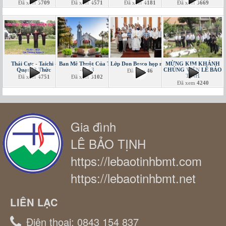
Đã xem
5709
Đã xem
4571
Đã xem
4181
Đã xem
3669
Thái Cực - Taichi -
Ban Mê Thuột Của Tôi
Lớp Don Bosco họp mặt
MỪNG KIM KHÁNH
Quạt 52 Thức
-tập 3
CHỦNG VIỆN LÊ BẢO
Đã xem
46
TỊNH
Đã xem
4751
Đã xem
3102
Đã xem
4240
Gia đình
LÊ BẢO TỊNH
https://lebaotinhbmt.com
https://lebaotinhbmt.net
LIÊN LẠC
Điện thoại:
0843 154 837