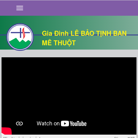
GIỚI THIỆU
TIN TỨC
SỐNG ĐẠO
Gia Đình LÊ BẢO TỊNH BAN
CHUYỆN NHÀ
MÊ THUỘT
QUÁN VĂN
THƯ GIÃN