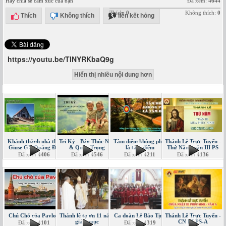
Hãy chia sẻ cảm xúc của bạn
Đã xem:
4644
Thích:
0
Không thích:
0
Thích
Không thích
liên kết hỏng
https://youtu.be/TINYRKbaQ9g
Hiển thị nhiều nội dung hơn
Khánh thành nhà thờ
Tri Kỷ - Bảo Thúc Nha
Tâm điểm không phải
Thánh Lễ Trực Tuyến -
Giuse GX Quảng Đà
& Quản Trọng
là tâm điểm
Thứ Năm tuần III PS
Đã xem
4406
Đã xem
4546
Đã xem
4211
Đã xem
4136
Chú Chó của Pavlov
Thánh lễ tạ ơn 11 năm
Ca đoàn Lê Bảo Tịnh
Thánh Lễ Trực Tuyến -
giám mục
CN III PS-A
Đã xem
4101
Đã xem
4319