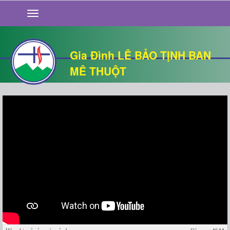
GIỚI THIỆU
TIN TỨC
SỐNG ĐẠO
Gia Đình LÊ BẢO TỊNH BAN
CHUYỆN NHÀ
MÊ THUỘT
QUÁN VĂN
THƯ GIÃN