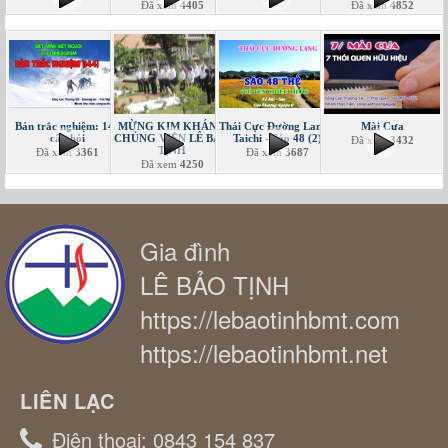
Đã xem
4405
Đã xem
4852
Bản trắc nghiệm: 144
MỪNG KIM KHÁNH
Thái Cực Đường Lang -
Mài Cưa
câu hỏi
CHỦNG VIỆN LÊ BẢO
Taichi - Sáo 48 (2)
Đã xem
3432
TỊNH
Đã xem
3361
Đã xem
3687
Đã xem
4250
Gia đình
LÊ BẢO TỊNH
https://lebaotinhbmt.com
https://lebaotinhbmt.net
LIÊN LẠC
Điện thoại:
0843 154 837