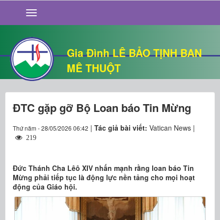
GIỚI THIỆU
TIN TỨC
SỐNG ĐẠO
Gia Đình LÊ BẢO TỊNH BAN
CHUYỆN NHÀ
MÊ THUỘT
QUÁN VĂN
THƯ GIÃN
ĐTC gặp gỡ Bộ Loan báo Tin Mừng
|
Tác giả bài viết:
Vatican News |
Thứ năm - 28/05/2026 06:42
219
Đức Thánh Cha Lêô XIV nhấn mạnh rằng loan báo Tin
Mừng phải tiếp tục là động lực nền tảng cho mọi hoạt
động của Giáo hội.