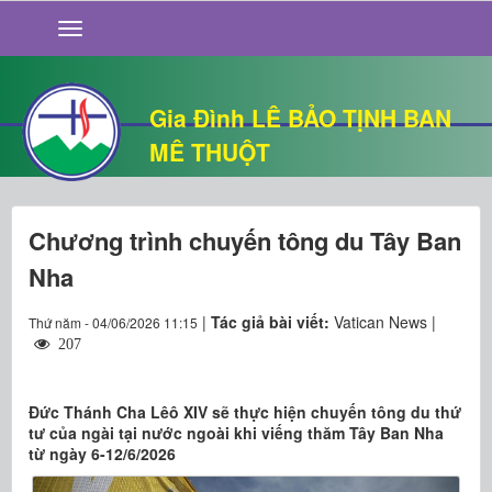
GIỚI THIỆU
TIN TỨC
SỐNG ĐẠO
Gia Đình LÊ BẢO TỊNH BAN
CHUYỆN NHÀ
MÊ THUỘT
QUÁN VĂN
THƯ GIÃN
Chương trình chuyến tông du Tây Ban
Nha
|
Tác giả bài viết:
Vatican News |
Thứ năm - 04/06/2026 11:15
207
Đức Thánh Cha Lêô XIV sẽ thực hiện chuyến tông du thứ
tư của ngài tại nước ngoài khi viếng thăm Tây Ban Nha
từ ngày 6-12/6/2026