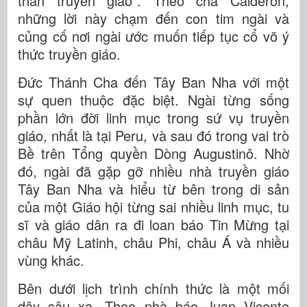
thần truyền giáo”. Theo cha Calderón,
những lời này chạm đến con tim ngài và
củng cố nơi ngài ước muốn tiếp tục cổ võ ý
thức truyền giáo.
Đức Thánh Cha đến Tây Ban Nha với một
sự quen thuộc đặc biệt. Ngài từng sống
phần lớn đời linh mục trong sứ vụ truyền
giáo, nhất là tại Peru, và sau đó trong vai trò
Bề trên Tổng quyền Dòng Augustinô. Nhờ
đó, ngài đã gặp gỡ nhiều nhà truyền giáo
Tây Ban Nha và hiểu từ bên trong di sản
của một Giáo hội từng sai nhiều linh mục, tu
sĩ và giáo dân ra đi loan báo Tin Mừng tại
châu Mỹ Latinh, châu Phi, châu Á và nhiều
vùng khác.
Bên dưới lịch trình chính thức là một mối
dây sâu xa. Theo nhà báo Juan Vicente