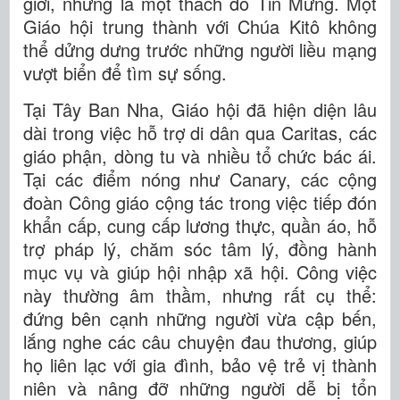
giới, nhưng là một thách đố Tin Mừng. Một
Giáo hội trung thành với Chúa Kitô không
thể dửng dưng trước những người liều mạng
vượt biển để tìm sự sống.
Tại Tây Ban Nha, Giáo hội đã hiện diện lâu
dài trong việc hỗ trợ di dân qua Caritas, các
giáo phận, dòng tu và nhiều tổ chức bác ái.
Tại các điểm nóng như Canary, các cộng
đoàn Công giáo cộng tác trong việc tiếp đón
khẩn cấp, cung cấp lương thực, quần áo, hỗ
trợ pháp lý, chăm sóc tâm lý, đồng hành
mục vụ và giúp hội nhập xã hội. Công việc
này thường âm thầm, nhưng rất cụ thể:
đứng bên cạnh những người vừa cập bến,
lắng nghe các câu chuyện đau thương, giúp
họ liên lạc với gia đình, bảo vệ trẻ vị thành
niên và nâng đỡ những người dễ bị tổn