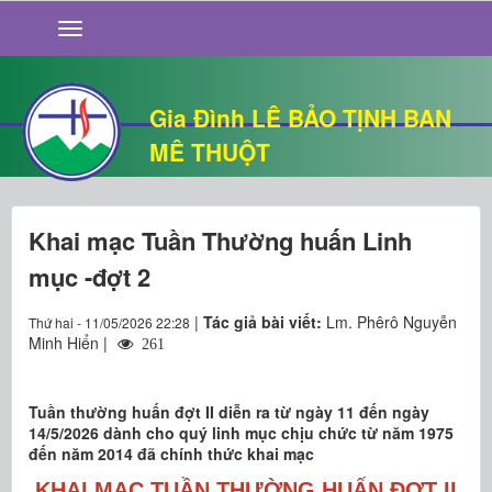
GIỚI THIỆU
TIN TỨC
SỐNG ĐẠO
Gia Đình LÊ BẢO TỊNH BAN
CHUYỆN NHÀ
MÊ THUỘT
QUÁN VĂN
THƯ GIÃN
Khai mạc Tuần Thường huấn Linh
mục -đợt 2
|
Tác giả bài viết:
Lm. Phêrô Nguyễn
Thứ hai - 11/05/2026 22:28
Minh Hiển |
261
Tuần thường huấn đợt II diễn ra từ ngày 11 đến ngày
14/5/2026 dành cho quý linh mục chịu chức từ năm 1975
đến năm 2014 đã chính thức khai mạc
KHAI MẠC TUẦN THƯỜNG HUẤN ĐỢT II