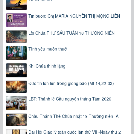
Tin buồn: Chị MARIA NGUYỄN THỊ MỘNG LIÊN
Lời Chúa THỨ SÁU TUẦN 18 THƯỜNG NIÊN
Tình yêu muôn thuở
Khi Chúa thinh lặng
Đức tin lớn lên trong giông bão (Mt 14,22-33)
LBT: Thánh lễ Cầu nguyện tháng Tám 2026
Chầu Thánh Thể Chúa nhật 19 Thường niên -A
Đại Hội Giáo lý toàn quốc lần thứ VII -Ngày thứ 2