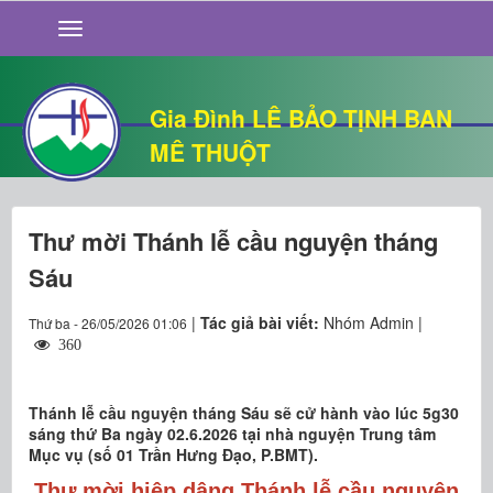
GIỚI THIỆU
TIN TỨC
SỐNG ĐẠO
Gia Đình LÊ BẢO TỊNH BAN
CHUYỆN NHÀ
MÊ THUỘT
QUÁN VĂN
THƯ GIÃN
Thư mời Thánh lễ cầu nguyện tháng
Sáu
|
Tác giả bài viết:
Nhóm Admin |
Thứ ba - 26/05/2026 01:06
360
Thánh lễ cầu nguyện tháng Sáu sẽ cử hành vào lúc 5g30
sáng thứ Ba ngày 02.6.2026 tại nhà nguyện Trung tâm
Mục vụ (số 01 Trần Hưng Đạo, P.BMT).
Thư mời hiệp dâng Thánh lễ cầu nguyện