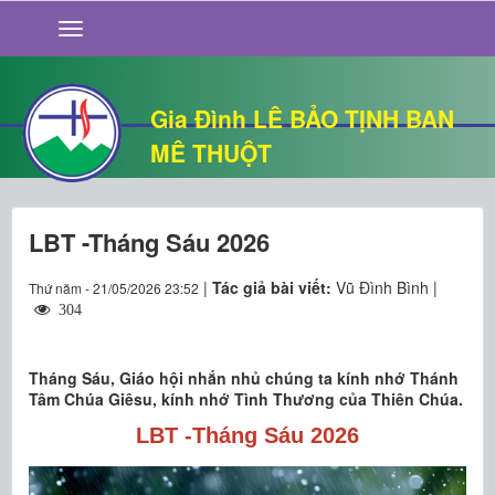
GIỚI THIỆU
TIN TỨC
SỐNG ĐẠO
Gia Đình LÊ BẢO TỊNH BAN
CHUYỆN NHÀ
MÊ THUỘT
QUÁN VĂN
THƯ GIÃN
LBT -Tháng Sáu 2026
|
Tác giả bài viết:
Vũ Đình Bình |
Thứ năm - 21/05/2026 23:52
304
Tháng Sáu, Giáo hội nhắn nhủ chúng ta kính nhớ Thánh
Tâm Chúa Giêsu, kính nhớ Tình Thương của Thiên Chúa.
LBT -Tháng Sáu 2026