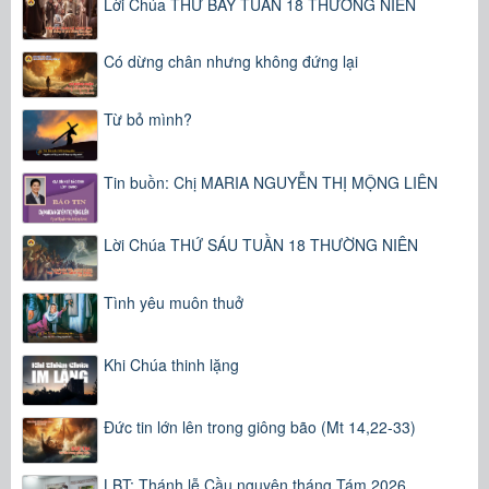
Lời Chúa THỨ BẢY TUẦN 18 THƯỜNG NIÊN
Có dừng chân nhưng không đứng lại
Từ bỏ mình?
Tin buồn: Chị MARIA NGUYỄN THỊ MỘNG LIÊN
Lời Chúa THỨ SÁU TUẦN 18 THƯỜNG NIÊN
Tình yêu muôn thuở
Khi Chúa thinh lặng
Đức tin lớn lên trong giông bão (Mt 14,22-33)
LBT: Thánh lễ Cầu nguyện tháng Tám 2026