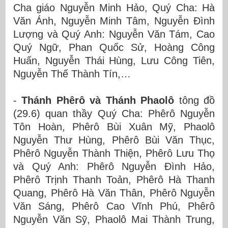
Cha giáo Nguyễn Minh Hảo, Quý Cha: Hà
Văn Ánh, Nguyễn Minh Tâm, Nguyễn Đình
Lượng và Quý Anh:
Nguyễn Văn Tám, Cao
Quý Ngữ, Phan Quốc Sử, Hoàng Công
Huấn, Nguyễn Thái Hùng, Lưu Công Tiên,
Nguyễn Thế Thành Tín,…
-
Thánh Phêrô và Thánh Phaolô
tông đồ
(29.6) quan thầy Quý
Cha:
Phêrô Nguyễn
Tôn Hoàn, Phêrô Bùi Xuân Mỹ, Phaolô
Nguyễn Thư Hùng,
Phêrô
Bùi Văn Thục,
Phêrô
Nguyễn Thành Thiện,
Phêrô
Lưu Thọ
và Quý Anh:
Phêrô Nguyễn Đình Hảo,
Phêrô Trịnh Thanh Toản, Phêrô Hà Thanh
Quang, Phêrô Hà Văn Thân, Phêrô Nguyễn
Văn Sáng, Phêrô Cao Vĩnh Phú,
Phêrô
Nguyễn Văn Sỹ,
Phaolô Mai Thành Trung,