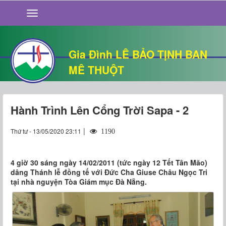
GIỚI THIỆU
TIN TỨC
SỐNG ĐẠO
Gia Đình LÊ BẢO TỊNH BAN
CHUYỆN NHÀ
MÊ THUỘT
QUÁN VĂN
THƯ GIÃN
Hành Trình Lên Cổng Trời Sapa - 2
|
Thứ tư - 13/05/2020 23:11
1190
4 giờ 30 sáng ngày 14/02/2011 (tức ngày 12 Tết Tân Mão)
dâng Thánh lễ đồng tế với Đức Cha Giuse Châu Ngọc Tri
tại nhà nguyện Tòa Giám mục Đà Nẵng.