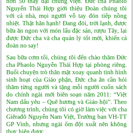
hơn 50 thầy đại chủng viện. Đức cha Phaolo
Nguyễn Thái Hợp giới thiệu Đoàn chúng tôi
với cả nhà, mọi người vỗ tay đón tiếp nồng
nhiệt. Thật hân hạnh! Đang đói, trời lạnh, được
bữa ăn ngon với món lẩu đặc sản, rượu Tây, lại
được Đức cha và cha quản lý tốt mời, khiến cả
đoàn no say!
Sau bữa cơm tối, chúng tôi đến chào thăm Đức
cha Phaolo Nguyễn Thái Hợp tại phòng riêng.
Buổi chuyện trò thân mật xoay quanh tình hình
sinh hoạt của Giáo phận, Đức cha ân cần hỏi
thăm từng người và tặng mỗi người cuốn sách
do chính ngài mới biên soạn năm 2011: “Việt
Nam dấu yêu – Quê hương và Giáo hội”. Theo
chương trình, chúng tôi có giờ làm việc với cha
Giêrađô Nguyễn Nam Việt, Trưởng ban VH-TT
GP Vinh, nhưng ngài ốm đột xuất nên không
thực hiện được.