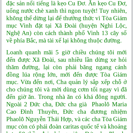
đặc sản nổi tiếng là kẹo Cu Đơ. Ăn kẹo Cu Đơ,
uống nước chè xanh thì ngon tuyệt! Tuy nhiên,
không thể dừng lại để thưởng thức vì Tòa Giám
mục Vinh đặt tại Xã Đoài (huyện Nghi Lộc,
Nghệ An) còn cách thành phố Vinh 13 cây số
về phía Bắc, mà tài xế lại không thuộc đường.
Loanh quanh mãi 5 giờ chiều chúng tôi mới
đến được Xã Đoài, sau nhiều lần dừng xe hỏi
thăm đường, lại còn phải băng ngang cánh
đồng lúa rộng lớn, mới đến được Tòa Giám
mục. Vừa đến nơi, Cha quản lý sắp xếp chỗ ở
cho chúng tôi và mời dùng cơm tối ngay vì đã
đến giờ ăn. Trong nhà ăn có khá đông người.
Ngoài 2 Đức cha, Đức cha già
Phaolô Maria
Cao Đình Thuyên, Đức cha đương nhiệm
Phaolô Nguyễn Thái Hợp, và các cha Tòa Giám
mục còn có phái đoàn caritas quốc tế và khoảng