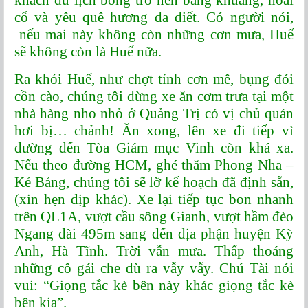
khách du lịch bỗng trở nên bâng khuâng, hoài
cổ và yêu quê hương da diết. Có người nói,
nếu mai này không còn những cơn mưa, Huế
sẽ không còn là Huế nữa.
Ra khỏi Huế, như chợt tỉnh cơn mê, bụng đói
cồn cào, chúng tôi dừng xe ăn cơm trưa tại một
nhà hàng nho nhỏ ở Quảng Trị có vị chủ quán
hơi bị… chảnh! Ăn xong, lên xe đi tiếp vì
đường đến Tòa Giám mục Vinh còn khá xa.
Nếu theo đường HCM, ghé thăm Phong Nha –
Kẻ Bảng, chúng tôi sẽ lỡ kế hoạch đã định sẵn,
(xin hẹn dịp khác). Xe lại tiếp tục bon nhanh
trên QL1A, vượt cầu sông Gianh, vượt hầm đèo
Ngang dài 495m sang đến địa phận huyện Kỳ
Anh, Hà Tĩnh. Trời vẫn mưa. Thấp thoáng
những cô gái che dù ra vẫy vẫy. Chú Tài nói
vui: “Giọng tắc kè bên này khác giọng tắc kè
bên kia”.