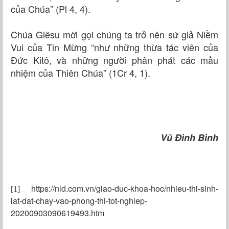
của Chúa” (Pl 4, 4).
Chúa Giêsu mời gọi chúng ta trở nên sứ giả Niềm
Vui của Tin Mừng “như những thừa tác viên của
Ðức Kitô, và những người phân phát các mầu
nhiệm của Thiên Chúa” (1Cr 4, 1).
Vũ Đình Bình
https://nld.com.vn/giao-duc-khoa-hoc/nhieu-thi-sinh-
[1]
lat-dat-chay-vao-phong-thi-tot-nghiep-
20200903090619493.htm