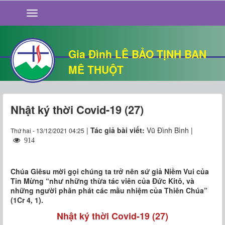
GIỚI THIỆU
TIN TỨC
SỐNG ĐẠO
Gia Đình LÊ BẢO TỊNH BAN
CHUYỆN NHÀ
MÊ THUỘT
QUÁN VĂN
THƯ GIÃN
Nhật ký thời Covid-19 (27)
|
Tác giả bài viết:
Vũ Đình Bình |
Thứ hai - 13/12/2021 04:25
914
Chúa Giêsu mời gọi chúng ta trở nên sứ giả Niềm Vui của
Tin Mừng “như những thừa tác viên của Ðức Kitô, và
những người phân phát các mầu nhiệm của Thiên Chúa”
(1Cr 4, 1).
Nhật ký thời Covid-19 (27)