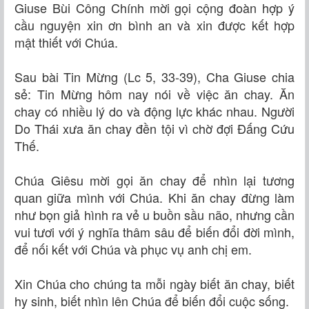
Giuse Bùi Công Chính mời gọi
cộng đoàn
hợp ý
cầu nguyện xin ơn bình an và xin được kết hợp
mật thiết với Chúa.
Sau bài Tin Mừng (Lc 5, 33-39), Cha Giuse chia
sẻ: Tin Mừng hôm nay nói về việc ăn chay. Ăn
chay có nhiều lý do và động lực khác nhau. Người
Do Thái xưa ăn chay đền tội vì chờ đợi Đấng Cứu
Thế.
Chúa Giêsu mời gọi ăn chay để nhìn lại tương
quan giữa mình với Chúa. Khi ăn chay đừng làm
như bọn giả hình ra vẻ u buồn sầu não, nhưng cần
vui tươi với ý nghĩa thâm sâu để biến đổi đời mình,
để nối kết với Chúa và phục vụ anh chị em.
Xin Chúa cho chúng ta mỗi ngày biết ăn chay, biết
hy sinh, biết nhìn lên Chúa để biến đổi cuộc sống.