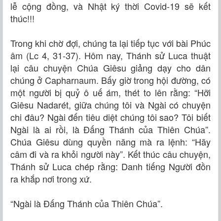
lễ cộng đồng, và Nhật ký thời Covid-19 sẽ kết
thúc!!!
Trong khi chờ đợi, chúng ta lại tiếp tục với bài Phúc
âm (Lc 4, 31-37). Hôm nay, Thánh sử Luca thuật
lại câu chuyện Chúa Giêsu giảng dạy cho dân
chúng ở Capharnaum. Bấy giờ trong hội đường, có
một người bị quỷ ô uế ám, thét to lên rằng: “Hỡi
Giêsu Nadarét, giữa chúng tôi và Ngài có chuyện
chi đâu? Ngài đến tiêu diệt chúng tôi sao? Tôi biết
Ngài là ai rồi, là Ðấng Thánh của Thiên Chúa”.
Chúa Giêsu dùng quyền năng mà ra lệnh: “Hãy
câm đi và ra khỏi người này”. Kết thúc câu chuyện,
Thánh sử Luca chép rằng: Danh tiếng Người đồn
ra khắp nơi trong xứ.
“Ngài là Ðấng Thánh của Thiên Chúa”.