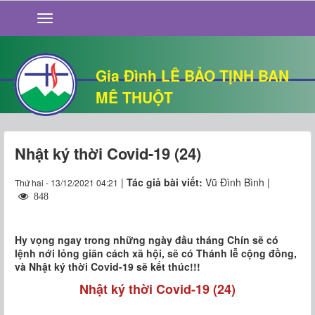
GIỚI THIỆU
TIN TỨC
SỐNG ĐẠO
Gia Đình LÊ BẢO TỊNH BAN
CHUYỆN NHÀ
MÊ THUỘT
QUÁN VĂN
THƯ GIÃN
Nhật ký thời Covid-19 (24)
|
Tác giả bài viết:
Vũ Đình Bình |
Thứ hai - 13/12/2021 04:21
848
Hy vọng ngay trong những ngày đầu tháng Chín sẽ có
lệnh nới lỏng giãn cách xã hội, sẽ có Thánh lễ cộng đồng,
và Nhật ký thời Covid-19 sẽ kết thúc!!!
Nhật ký thời Covid-19 (24)