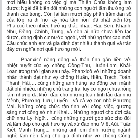
mới hiểu không có việc gì mà Thiên Chúa không làm
được; Ngài đã biến đổi những con người tầm thường trở
thành cao trọng. Còn lại tám mươi bảy phần trăm dân số
của lớp, ra đi “nơi ấy
hóa tâm hồn” đã phát triển lớp
Phanxiô theo nhiều hướng khác nhau: Hai, Sơn, Khanh,
Nhu, Đồng, Chính, Trung, và còn ai nữa chưa liên lạc
được, đang định cư nước ngoài, với những tầm cao mới.
Cầu chúc anh em và gia đình đạt nhiều thành quả và tràn
đầy ơn nghĩa nơi quê hương mới.
Phanxicô năng động và thân tình gắn liền với
nhiệt huyết của vợ chồng Công-Thu, Huấn-Lam, Khải-
Loan trong thời gian sau này. Phanxicô với những doanh
nhân thành đạt như vợ chồng Huấn, Hiển, Trạch, Toản,
Thanh Hải…, cùng những anh hùng lao động trên mảnh
đất phì nhiêu, những chủ trang trại tuy cơ ngơi chưa rộng
lắm nhưng đã khởi đầu cho những toan tính lâu dài như
Mệnh, Phương, Lưu, Luyến... và cả vợ con nhà Phương
Mai. Những công chức tận tình với công việc, gương
sáng nơi công sở như Khải… Những ngươi cho đời câu
chữ như Lý, Ngữ… cùng những người góp sức cho đời
và làm đẹp cho quê hương và xứ đạo như Việt Aùi, Tuấn
Kiệt, Mạnh Trung..., những anh em định hướng ngành
nghề làm nền tảng cho gia đình như vợ chồng Công,