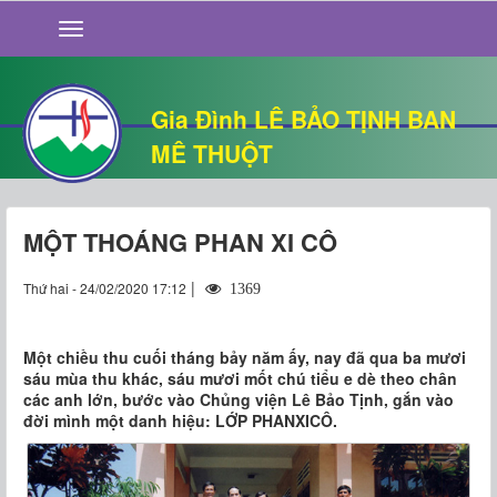
GIỚI THIỆU
TIN TỨC
SỐNG ĐẠO
Gia Đình LÊ BẢO TỊNH BAN
CHUYỆN NHÀ
MÊ THUỘT
QUÁN VĂN
THƯ GIÃN
MỘT THOÁNG PHAN XI CÔ
|
Thứ hai - 24/02/2020 17:12
1369
Một chiều thu cuối tháng bảy năm ấy, nay đã qua ba mươi
sáu mùa thu khác, sáu mươi mốt chú tiểu e dè theo chân
các anh lớn, bước vào Chủng viện Lê Bảo Tịnh, gắn vào
đời mình một danh hiệu: LỚP PHANXICÔ.