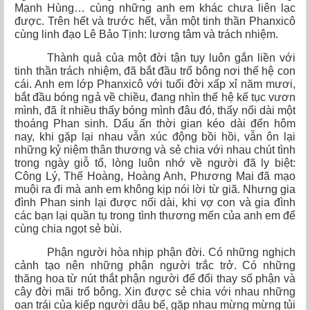
Mạnh Hùng… cùng những anh em khác chưa liên lạc
được. Trên hết và trước hết, vẫn một tinh thần Phanxicô
cùng linh đạo Lê Bảo Tịnh: lương tâm và trách nhiệm.
Thành quả của một đời tận
tụy luôn gắn liền với
tinh thần trách nhiệm, đã bắt đầu trổ bông nơi thế hệ con
cái. Anh em lớp Phanxicô với tuổi đời xấp xỉ năm mươi,
bắt đầu bóng ngả về chiều, đang nhìn thế hệ kế tục vươn
mình, đã ít nhiều thấy bóng mình đâu đó, thấy nối dài một
thoáng Phan sinh. Dấu ấn thời gian kéo dài đến hôm
nay, khi gặp lại nhau vẫn xúc động bồi hồi, vẫn ôn lại
những kỷ niệm thân thương và sẻ chia với nhau chút tình
trong ngày giỗ tổ, lòng luôn nhớ về người đã ly biệt:
Công Lý, Thế Hoàng, Hoàng Anh, Phương Mai đã mạo
muội ra đi mà anh em không kịp nói lời từ giã. Nhưng gia
đình Phan sinh lại được nối dài, khi vợ con và gia đình
các bạn lại quần tụ trong tình thương mến của anh em để
cùng chia ngọt sẻ bùi.
Phận người
hòa nhịp phận đời. Có những nghịch
cảnh tạo nên những phận người trắc trở. Có những
thăng hoa từ nút thắt phận người để đổi thay số phận và
cây đời mãi trổ bông. Xin được sẻ chia với nhau những
oan trái của kiếp người dâu bể, gặp nhau mừng mừng tủi