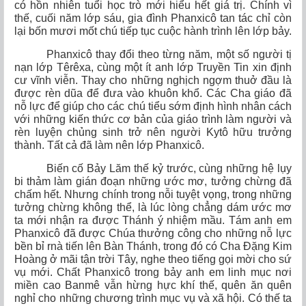
có hồn nhiên tuổi học trò mới hiểu hết giá trị. Chính vì
thế, cuối năm lớp sáu, gia đình Phanxicô tan tác chỉ còn
lại bốn mươi mốt chú tiếp tục cuộc hành trình lên lớp bảy.
Phanxicô thay đổi theo từng năm, một số người tị
nạn lớp Têrêxa, cùng một ít anh lớp Truyền Tin xin định
cư vĩnh viễn. Thay cho những nghịch ngợm thuở đầu là
được rèn dũa để đưa vào khuôn khổ. Các Cha giáo đã
nỗ lực để giúp cho các chú tiểu sớm định hình nhân cách
với những kiến thức cơ bản của giáo trình làm người và
rèn luyện chủng sinh trở nên người Kytô hữu trưởng
thành. Tất cả đã làm nên lớp Phanxicô.
Biến cố Bảy Lăm thế kỷ trước, cùng những hệ
lụy
bi thảm làm gián đoạn những ước mơ, tưởng chừng đã
chấm hết. Nhưng chính trong nỗi tuyệt vọng, trong những
tưởng chừng không thể, là lúc lòng chẳng dám ước mơ
ta mới nhận ra được Thánh ý nhiệm mầu. Tám anh em
Phanxicô đã được Chúa thưởng công cho những nỗ lực
bền bỉ rnà tiến lên Bàn Thánh, trong đó có Cha Đặng Kim
Hoàng ở mãi tận trời Tây, nghe theo tiếng gọi mời cho sứ
vụ mới. Chất Phanxicô trong bảy anh em linh mục nơi
miền cao Banmê vẫn hừng hực khí thế, quên ăn quên
nghỉ cho những chương trình mục vụ và xã hội. Có thế ta