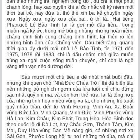
dần theo những trải nghiệm trong đời, dù chỉ là một phút
chạnh lòng, hay xao xuyến khi ai đó nhắc về kỷ niệm một
thời trai trẻ, hay đứa út thỏ thẻ xin ba kể chuyện ngày
xưa. Ngày xưa, ngày xưa của ba... ừ thì là... Hai tiếng
Phanxicô Lê Bảo Tịnh lại là gợi mở đầu tiên... trong
muôn ngả ký ức, trong mớ bùng nhùng những hoài niệm,
chẳng định tính cũng chẳng định hình, lại hiện rõ lên
những hình ảnh của Chủng viện. Dẫu biết rằng, quãng
thời gian ấy dưới mái nhà Lê Bảo Tịnh, từ 1971 đến
1975, 1978 rồi 1983, chỉ là dấu chấm nhỏ giữa muôn
trùng xa ngái cuộc sống truân chuyên, chỉ còn là ngõ
vắng trên
vạn nẻo đường đời.
Sáu mươi mốt chú tiểu e dè nhút nhát buổi đầu,
nhưng khi quen chó “Nhà Đức Chúa Trời” thì đã biến tấu
nên những trò nghịch ngợm của lứa tuổi chỉ chịu đứng
sau nhất quỷ nhì ma, và còn hơn thế nữa, lại là tổng hợp
của những tinh hoa nhiều vùng xa lạ, cho những trò xuất
quỷ nhập thần, đến từ Vinh Hương, Vinh An, Xã Đoài
vùng Đức Lập, Vinh Quang, Vinh Đức, Vinh Phước vùng
Hà Lan, Kim Châu, Kim Phát, Trung
Hòa,
Hòa Bình dọc
theo quốc lộ đi Đà Lạt, hay Châu Sơn, Thánh Tâm, Kim
Mai, Duy
Hòa vùng Ban Mê nắng gió, cả những nơi xa
Sài Gòn, Phước Long hội tụ nơi những trò đùa, mà chỉ