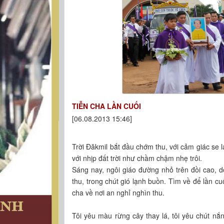
TIỄN CHA LẦN CUỐI
[06.08.2013 15:46]
Trời Đăkmil bắt đầu chớm thu, với cảm giác se lạ
với nhịp đất trời như chầm chậm nhẹ trôi.
Sáng nay, ngôi giáo đường nhỏ trên đồi cao, d
thu, trong chút gió lạnh buồn. Tìm về để lần c
cha về nơi an nghỉ nghìn thu.
Tôi yêu màu rừng cây thay lá, tôi yêu chút nắn