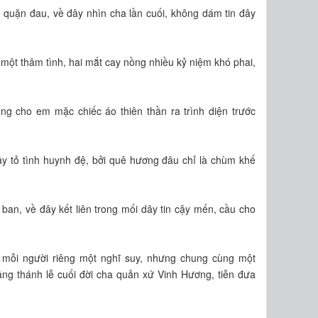
uặn đau, về đây nhìn cha lần cuối, không dám tin đây
ột thâm tình, hai mắt cay nồng nhiều kỷ niệm khó phai,
g cho em mặc chiếc áo thiên thần ra trình diện trước
ây tỏ tình huynh đệ, bởi quê hương đâu chỉ là chùm khế
ban, về đây kết liên trong mối dây tin cậy mến, cầu cho
 mỗi người riêng một nghĩ suy, nhưng chung cùng một
ng thánh lễ cuối đời cha quản xứ Vinh Hương, tiễn đưa