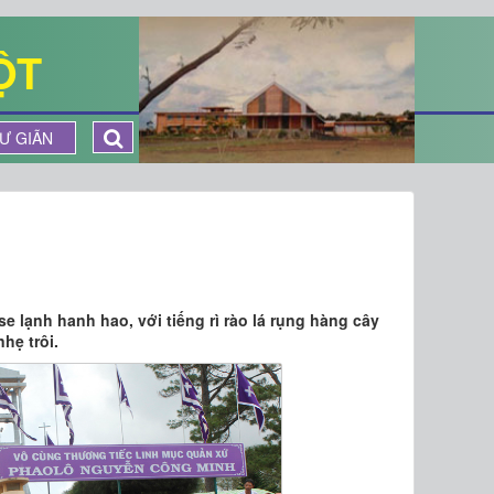
ỘT
Ư GIÃN
e lạnh hanh hao, với tiếng rì rào lá rụng hàng cây
hẹ trôi.