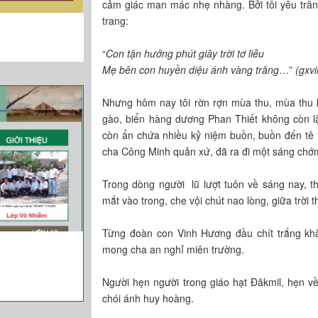
cảm giác man mác nhẹ nhàng. Bởi tôi yêu trăng
trang:
“
Con tận hưởng phút giây trời tơ liễu
Mẹ bên con huyền diệu ánh vàng trăng
…”
(gxv
Nhưng hôm nay tôi rờn rợn mùa thu, mùa thu 
gào, biển hàng dương Phan Thiết không còn l
còn ẩn chứa nhiều kỷ niệm buồn, buồn đến tê t
cha Công Minh quản xứ, đã ra đi một sáng chớ
Trong dòng người lũ lượt tuôn về sáng nay, t
mắt vào trong, che vội chút nao lòng, giữa trời
Từng đoàn con Vinh Hương đầu chít trắng khăn
mong cha an nghỉ miên trường.
Người hẹn người trong giáo hạt Đăkmil, hẹn về
chói ánh huy hoàng.