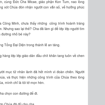
n, cùng Đức Cha Micae, giáo phận Kon Tum, nao lòng
ơng xót Chúa đón nhận người con vắn số, vể hưởng phúc
a Công Minh, chưa thấy những công trình hoành tráng
. Nhưng sao lại thế? Cha đã làm gì để lớp lớp người tìm
nh đường nhỏ bé này?
g Tổng Đại Diện trong thánh lễ an táng.
g hàng lớp lớp giáo dân đầu chít khăn tang tuôn về chen
ười mục tử nhân lành đã hết mình vì đoàn chiên. Người
húa, và thực hiện những công trình của Chúa theo lòng
, mình chỉ là tôi tớ mọn hèn.
cha chọn con đường để đi.
 ơn Chúa đã đủ cho cha.