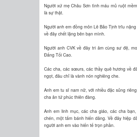
Người xứ mẹ Châu Sơn tình máu mủ ruột mềm q
là sự thật.
Người anh em đồng môn Lê Bảo Tịnh trĩu nặng m
về đây chết lặng bên bạn mình.
Người anh CVK về đây tri âm cùng sư đệ, mon
Đấng Tối Cao.
Các cha, các s
œ
urs, các thầy quê hương về đ
ngọt, đâu chỉ là vành nón nghiêng che.
Anh em tu sĩ nam nữ, với nhiều đặc sủng riêng 
cha ân tứ phúc thiên đàng.
Anh em linh mục, các cha giáo, các cha bạn,
chén, một tấm bánh hiến dâng. Về đây hiệp dâ
người anh em vào hiến tế trọn phần.