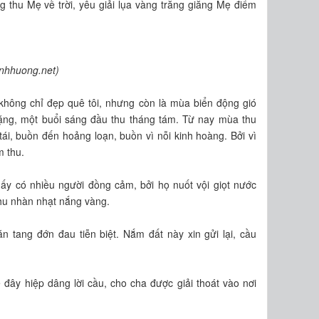
 thu Mẹ về trời, yêu giải lụa vàng trăng giăng Mẹ điểm
inhhuong.net)
không chỉ đẹp quê tôi, nhưng còn là mùa biển động gió
ặng, một buổi sáng đầu thu tháng tám. Từ nay mùa thu
ái, buồn đến hoảng loạn, buồn vì nỗi kinh hoàng. Bởi vì
m thu.
hấy có nhiều người đồng cảm, bởi họ nuốt vội giọt nước
 thu nhàn nhạt nắng vàng.
 tang đớn đau tiễn biệt. Nắm đất này xin gửi lại, cầu
 đây hiệp dâng lời cầu, cho cha được giải thoát vào nơi