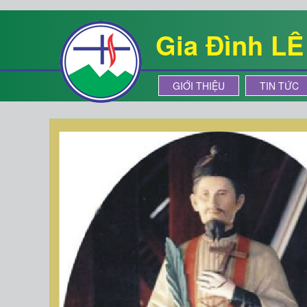
Gia Đình L
GIỚI THIỆU
TIN TỨC