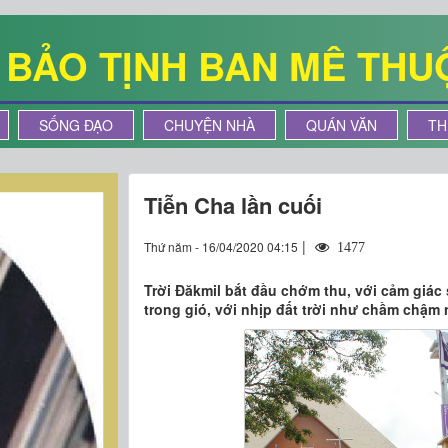
Ê BẢO TỊNH BAN MÊ THU
SỐNG ĐẠO
CHUYỆN NHÀ
QUÁN VĂN
TH
Tiễn Cha lần cuối
|
Thứ năm - 16/04/2020 04:15
1477
Trời Đăkmil bắt đầu chớm thu, với cảm giác s
trong gió, với nhịp đất trời như chầm chậm n