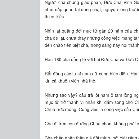
Người cha chung giáo phận, Đức Cha Vinh Sơ
nhìn nắp quan tài đóng chặt, nguyện lòng thư
thiên triều.
Nhìn lại quãng đời mục tử gần 20 năm của ch
cha để lại, chưa thấy những công việc mang tầm
đến chào tiễn biệt cha, trong sáng nay nơi thá
Hơn 160 cha đồng tế với hai Đức Cha và Đức Ôn
Rất đông các tu sĩ nam nữ cùng hiện diện. Hàn
kín cả khuôn viên nhà thờ.
Nhưng sao vậy? câu trả lời nằm ở tấm lòng ng
mục tử trở thành vĩ nhân khi dám sống cho C
Chúa ước mong. Công việc là công việc của Chúa
Cha đi trên con đường Chúa chọn, không phải 
Cha chấp nhận thập giá đời mình, bởi biết rằng