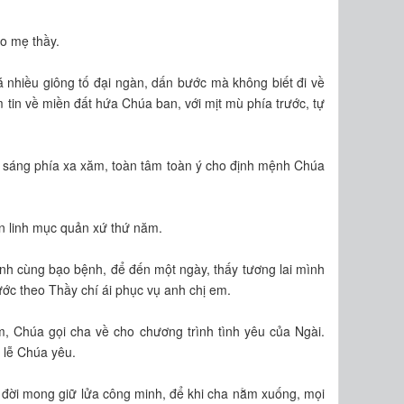
áo mẹ thầy.
nhiều giông tố đại ngàn, dấn bước mà không biết đi về
 tin về miền đất hứa Chúa ban, với mịt mù phía trước, tự
t sáng phía xa xăm, toàn tâm toàn ý cho định mệnh Chúa
n linh mục quản xứ thứ năm.
h cùng bạo bệnh, để đến một ngày, thấy tương lai mình
ớc theo Thầy chí ái phục vụ anh chị em.
, Chúa gọi cha về cho chương trình tình yêu của Ngài.
 lễ Chúa yêu.
 đời mong giữ lửa công minh, để khi cha nằm xuống, mọi