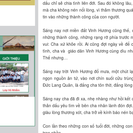
dấu chỉ sẻ chia tình liên đới. Sau đó không lâu
mà cha không nén nổi lòng, vì thảm thương quá
tin vào những thành công của con người.
Sáng nay nơi miền đất Vinh Hương cũng thế, c
những thành công, những rạng rỡ phía trước m
vui: Cha xứ khỏe rồi. Ai cũng đợi ngày về để 
tình, cha và giáo dân Vinh Hương cùng dìu nh
Thế nhưng…
Sáng nay trời Vinh Hương đổ mưa, một chút lạnh
ngọn nguồn ân tứ, vào nơi chín suối cửu trùng
Đức Lang Quân, là đấng cha tôn thờ, đấng lòng
Sáng nay cha đã đi xa, nhẹ nhàng như hồi kết c
thản dấu yêu tìm về bên cha nhân lành đón đợi. 
giàu lòng thương xót, cha trở về kính báo nén 
Con lần theo những con số tuổi đời, những con 
trọn phần.