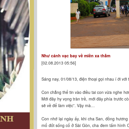
Như cánh vạc bay về miền xa thẳm
[02.08.2013 05:56]
Sáng nay, 01/08/13, điện thoại gọi nhau í ới với 
Con chẳng thể tin vào điều tai con vừa nghe hơ
Mới đây hy vọng tràn trề, mới đây phía trước c
sẽ về để làm việc”. Vậy mà…
Con nhớ lại ngày ấy, khi cha San, đồng hươn
mổ đốt sống cổ ở Sài Gòn, cha đem tấm hình C