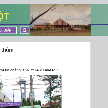
ỘT
Ư GIÃN
a thẳm
với tin chẳng lành: “cha xứ mất rồi”.