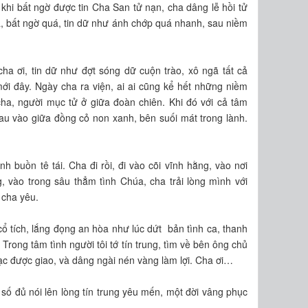
, khi bất ngờ được tin Cha San tử nạn, cha dâng lễ hồi tử
, bất ngờ quá, tin dữ như ánh chớp quá nhanh, sau niềm
ha ơi, tin dữ như đợt sóng dữ cuộn trào, xô ngã tất cả
ới đây. Ngày cha ra viện, ai ai cũng kể hết những niềm
cha, người mục tử ở giữa đoàn chiên. Khi đó với cả tâm
au vào giữa đồng cỏ non xanh, bên suối mát trong lành.
 buồn tê tái. Cha đi rồi, đi vào cõi vĩnh hằng, vào nơi
, vào trong sâu thẳm tình Chúa, cha trải lòng mình với
 cha yêu.
ổ tích, lắng đọng an hòa như lúc dứt bản tình ca, thanh
Trong tâm tình người tôi tớ tín trung, tìm về bên ông chủ
bạc được giao, và dâng ngài nén vàng làm lợi. Cha ơi…
số đủ nói lên lòng tín trung yêu mến, một đời vâng phục