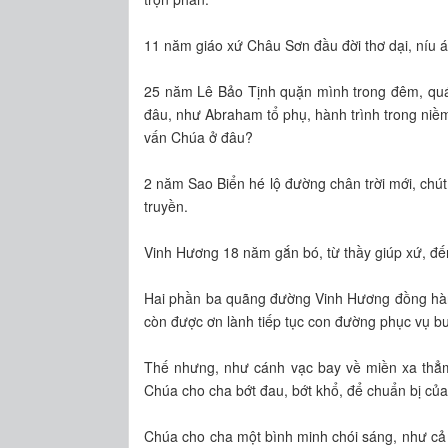
11 năm giáo xứ Châu Sơn đầu đời thơ dại, níu 
25 năm Lê Bảo Tịnh quặn mình trong đêm, quá 
đâu, như Abraham tổ phụ, hành trình trong niềm
vấn Chúa ở đâu?
2 năm Sao Biển hé lộ đường chân trời mới, chú
truyền.
Vinh Hương 18 năm gắn bó, từ thầy giúp xứ, đế
Hai phần ba quãng đường Vinh Hương đồng hàn
còn được ơn lành tiếp tục con đường phục vụ bư
Thế nhưng, như cánh vạc bay về miền xa thẳm
Chúa cho cha bớt đau, bớt khổ, để chuẩn bị của
Chúa cho cha một bình minh chói sáng, như cả