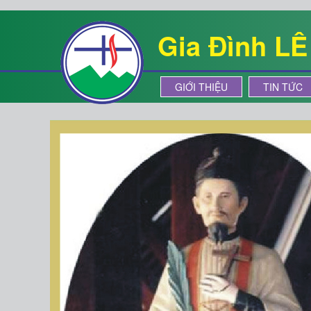
Gia Đình L
GIỚI THIỆU
TIN TỨC