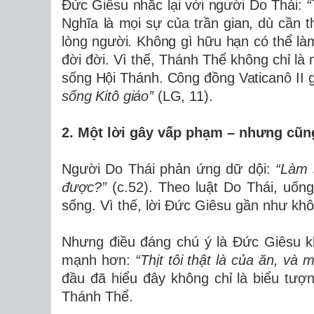
Đức Giêsu nhắc lại với người Do Thái:
“
Nghĩa là mọi sự của trần gian, dù cần t
lòng người. Không gì hữu hạn có thể là
đời đời. Vì thế, Thánh Thể không chỉ là
sống Hội Thánh. Công đồng Vaticanô II 
sống Kitô giáo”
(LG, 11).
2. Một lời gây vấp phạm – nhưng cũn
Người Do Thái phản ứng dữ dội:
“Làm 
được?”
(c.52). Theo luật Do Thái, uốn
sống. Vì thế, lời Đức Giêsu gần như kh
Nhưng điều đáng chú ý là Đức Giêsu khô
mạnh hơn:
“Thịt tôi thật là của ăn, và 
đầu đã hiểu đây không chỉ là biểu tượn
Thánh Thể.