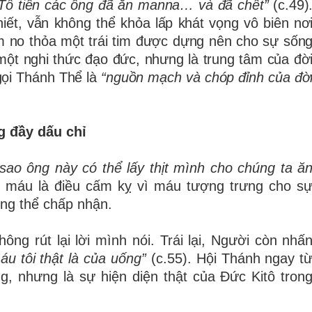
Tổ tiên các ông đã ăn manna… và đã chết”
(c.49)
hiết, vẫn không thể khỏa lấp khát vọng vô biên nơ
m no thỏa một trái tim được dựng nên cho sự sốn
 một nghi thức đạo đức, nhưng là trung tâm của đờ
gọi Thánh Thể là
“nguồn mạch và chóp đỉnh của đờ
g đầy dấu chỉ
sao ông này có thể lấy thịt mình cho chúng ta ă
g máu là điều cấm kỵ vì máu tượng trưng cho s
ông thể chấp nhận.
ng rút lại lời mình nói. Trái lại, Người còn nhấ
máu tôi thật là của uống”
(c.55). Hội Thánh ngay t
g, nhưng là sự hiện diện thật của Đức Kitô tron