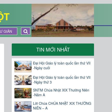
ỘT
Ư GIÃN
TIN MỚI NHẤT
Đại Hội Giáo lý toàn quốc lần thứ VII
-Ngày cuối
Đại Hội Giáo lý toàn quốc lần thứ VII
-Ngày thứ 3
SNTM Chúa Nhật XIX Thường Niên
-Năm A
Lời Chúa CHÚA NHẬT XIX THƯỜNG
NIÊN – A