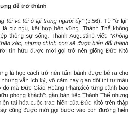
hưng để trở thành
ng tôi và tôi ở lại trong người ấy”
(c.56). Từ “ở lại
a là cư ngụ, kết hợp bền vững. Thánh Thể khôn
iệp thông sự sống. Thánh Augustinô viết:
“Khôn
thân xác, nhưng chính con sẽ được biến đổi thàn
ời tín hữu được mời gọi trở nên giống Đức Kit
ưng là học cách trở nên tấm bánh được bẻ ra ch
 nhưng vẫn ích kỷ, vô cảm hay gian dối thì tự mâ
do đó mà Đức Giáo Hoàng Phanxicô từng cảnh bá
hữu phòng khách”: gần bàn tiệc Thánh Thể nhưn
iện tại hóa cuộc trao hiến của Đức Kitô trên thậ
ật sự cũng được mời gọi bước vào con đường hiế