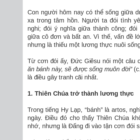
Con người hôm nay có thể sống giữa d
xa trong tâm hồn. Người ta đói tình yê
nghi; đói ý nghĩa giữa thành công; đói
giữa cô đơn và bất an. Vì thế, vấn đề l
nhưng là thiếu một lương thực nuôi sống
Từ cơn đói ấy, Đức Giêsu nói một câu
ăn bánh này, sẽ được sống muôn đời”
(c
là điều gây tranh cãi nhất.
1. Thiên Chúa trở thành lương thực
Trong tiếng Hy Lạp, “bánh” là artos, ng
ngày. Điều đó cho thấy Thiên Chúa khô
nhớ, nhưng là Đấng đi vào tận cơn đói 