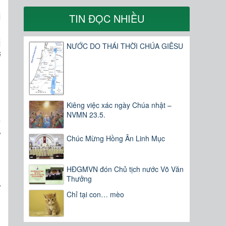
.
i
TIN ĐỌC NHIỀU
g
i
NƯỚC DO THÁI THỜI CHÚA GIÊSU
i
Kiêng việc xác ngày Chúa nhật –
NVMN 23.5.
n
ự
Chúc Mừng Hồng Ân Linh Mục
HĐGMVN đón Chủ tịch nước Võ Văn
n
Thưởng
ừ
Chỉ tại con… mèo
g