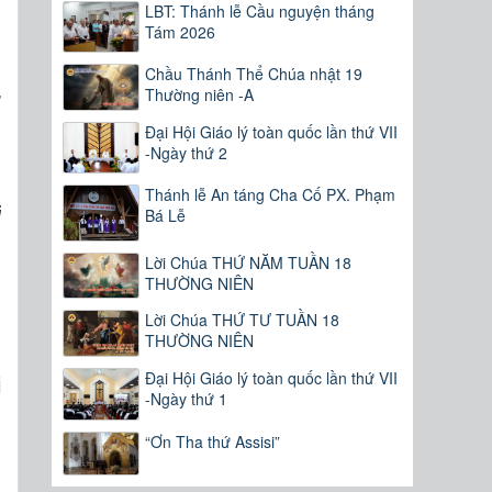
LBT: Thánh lễ Cầu nguyện tháng
Tám 2026
u
n
Chầu Thánh Thể Chúa nhật 19
Thường niên -A
ỡ
,
Đại Hội Giáo lý toàn quốc lần thứ VII
-Ngày thứ 2
Thánh lễ An táng Cha Cố PX. Phạm
i
Bá Lễ
g
Lời Chúa THỨ NĂM TUẦN 18
THƯỜNG NIÊN
Lời Chúa THỨ TƯ TUẦN 18
THƯỜNG NIÊN
Đại Hội Giáo lý toàn quốc lần thứ VII
i
-Ngày thứ 1
h
“Ơn Tha thứ Assisi”