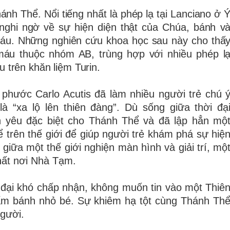
ánh Thể. Nổi tiếng nhất là phép lạ tại Lanciano ở 
 nghi ngờ về sự hiện diện thật của Chúa, bánh v
 máu. Những nghiên cứu khoa học sau này cho thấ
 máu thuộc nhóm AB, trùng hợp với nhiều phép l
 trên khăn liệm Turin.
phước Carlo Acutis đã làm nhiều người trẻ chú 
à “xa lộ lên thiên đàng”. Dù sống giữa thời đạ
ình yêu đặc biệt cho Thánh Thể và đã lập hẳn mộ
 trên thế giới để giúp người trẻ khám phá sự hiệ
giữa một thế giới nghiện màn hình và giải trí, mộ
nhất nơi Nhà Tạm.
 đại khó chấp nhận, không muốn tin vào một Thiê
ấm bánh nhỏ bé. Sự khiêm hạ tột cùng Thánh Th
người.