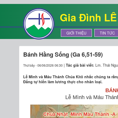
Gia Đình L
GIỚI THIỆU
TIN TỨC
Bánh Hằng Sống (Ga 6,51-59)
|
Tác giả bài viết:
Lm. Thái Ngu
Thứ bảy - 06/06/2026 06:30
Lễ Mình và Máu Thánh Chúa Kitô nhắc chúng ta rằng
Đấng tự hiến làm lương thực cho nhân loại.
BÁN
Lễ Mình và Máu Thánh