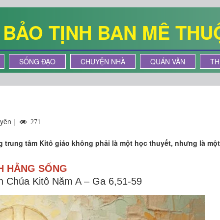
Ê BẢO TỊNH BAN MÊ THU
SỐNG ĐẠO
CHUYỆN NHÀ
QUÁN VĂN
TH
yên |
271
 trung tâm Kitô giáo không phải là một học thuyết, nhưng là một
H HẰNG SỐNG
 Chúa Kitô Năm A – Ga 6,51-59