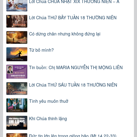
Lời Chúa CHÚA NHẬT XIX THƯỜNG NIÊN – A
Lời Chúa THỨ BẢY TUẦN 18 THƯỜNG NIÊN
Có dừng chân nhưng không đứng lại
Từ bỏ mình?
Tin buồn: Chị MARIA NGUYỄN THỊ MỘNG LIÊN
Lời Chúa THỨ SÁU TUẦN 18 THƯỜNG NIÊN
Tình yêu muôn thuở
Khi Chúa thinh lặng
Đức tin lớn lên trong giông bão (Mt 14,22-33)