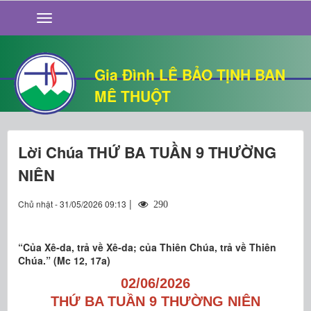
GIỚI THIỆU
TIN TỨC
SỐNG ĐẠO
Gia Đình LÊ BẢO TỊNH BAN
CHUYỆN NHÀ
MÊ THUỘT
QUÁN VĂN
THƯ GIÃN
Lời Chúa THỨ BA TUẦN 9 THƯỜNG
NIÊN
|
Chủ nhật - 31/05/2026 09:13
290
“Của Xê-da, trả về Xê-da; của Thiên Chúa, trả về Thiên
Chúa.” (Mc 12, 17a)
02/06/2026
THỨ BA TUẦN 9 THƯỜNG NIÊN