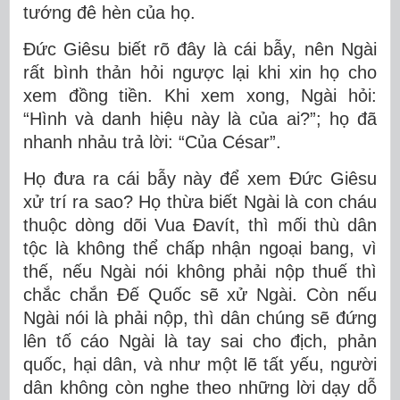
tướng đê hèn của họ.
Đức Giêsu biết rõ đây là cái bẫy, nên Ngài
rất bình thản hỏi ngược lại khi xin họ cho
xem đồng tiền. Khi xem xong, Ngài hỏi:
“Hình và danh hiệu này là của ai?”; họ đã
nhanh nhảu trả lời: “Của César”.
Họ đưa ra cái bẫy này để xem Đức Giêsu
xử trí ra sao? Họ thừa biết Ngài là con cháu
thuộc dòng dõi Vua Đavít, thì mối thù dân
tộc là không thể chấp nhận ngoại bang, vì
thế, nếu Ngài nói không phải nộp thuế thì
chắc chắn Đế Quốc sẽ xử Ngài. Còn nếu
Ngài nói là phải nộp, thì dân chúng sẽ đứng
lên tố cáo Ngài là tay sai cho địch, phản
quốc, hại dân, và như một lẽ tất yếu, người
dân không còn nghe theo những lời dạy dỗ