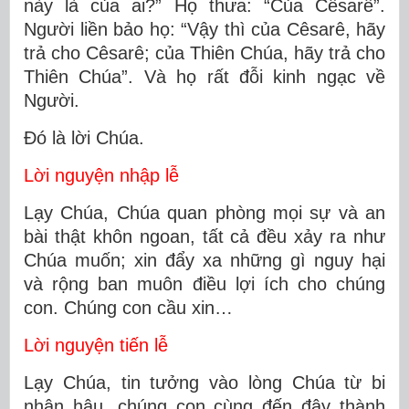
này là của ai?” Họ thưa: “Của Cêsarê”.
Người liền bảo họ: “Vậy thì của Cêsarê, hãy
trả cho Cêsarê; của Thiên Chúa, hãy trả cho
Thiên Chúa”. Và họ rất đỗi kinh ngạc về
Người.
Ðó là lời Chúa.
Lời nguyện nhập lễ
Lạy Chúa, Chúa quan phòng mọi sự và an
bài thật khôn ngoan, tất cả đều xảy ra như
Chúa muốn; xin đẩy xa những gì nguy hại
và rộng ban muôn điều lợi ích cho chúng
con. Chúng con cầu xin…
Lời nguyện tiến lễ
Lạy Chúa, tin tưởng vào lòng Chúa từ bi
nhân hậu, chúng con cùng đến đây thành