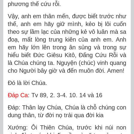
phương thế cứu rỗi.
Vậy, anh em thân mến, được biết trước như
thế, anh em hãy giữ mình, kẻo bị lôi cuốn
theo sự lầm lạc của những kẻ vô luân mà sa
đoạ, mất lòng trung kiên của anh em. Anh
em hãy lớn lên trong ân sủng và trong sự
hiểu biết Ðức Giêsu Kitô, Ðấng Cứu Rỗi và
là Chúa chúng ta. Nguyện (chúc) vinh quang
cho Người bây giờ và đến muôn đời. Amen!
Ðó là lời Chúa.
Ðáp Ca
: Tv 89, 2. 3-4. 10. 14 và 16
Ðáp: Thân lạy Chúa, Chúa là chỗ chúng con
dung thân, từ đời nọ trải qua đời kia
Xướng: Ôi Thiên Chúa, trước khi núi non