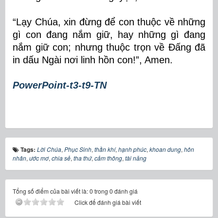
“Lạy Chúa, xin đừng để con thuộc
v
ề những
gì con đang nắm giữ, hay những gì đang
nắm giữ con; nhưng thuộc trọn về Đấng đã
in dấu Ngài nơi linh hồn con!”
,
Amen.
PowerPoint-t3-t9-TN
Tags:
Lời Chúa
,
Phục Sinh
,
thần khí
,
hạnh phúc
,
khoan dung
,
hôn
nhân
,
ước mơ
,
chia sẻ
,
tha thứ
,
cảm thông
,
tài năng
Tổng số điểm của bài viết là: 0 trong 0 đánh giá
Click để đánh giá bài viết