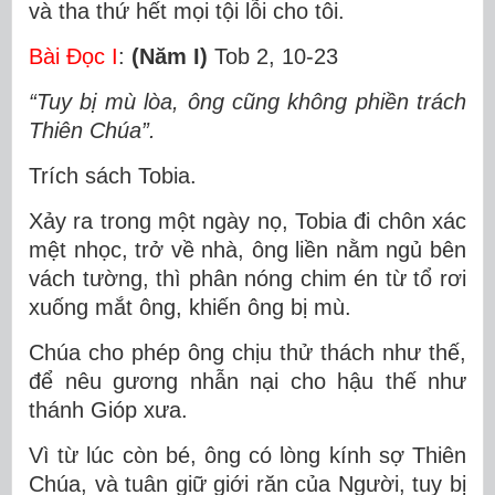
và tha thứ hết mọi tội lỗi cho tôi.
Bài Ðọc I
:
(Năm I)
Tob 2, 10-23
“Tuy bị mù lòa, ông cũng không phiền trách
Thiên Chúa”.
Trích sách Tobia.
Xảy ra trong một ngày nọ, Tobia đi chôn xác
mệt nhọc, trở về nhà, ông liền nằm ngủ bên
vách tường, thì phân nóng chim én từ tổ rơi
xuống mắt ông, khiến ông bị mù.
Chúa cho phép ông chịu thử thách như thế,
để nêu gương nhẫn nại cho hậu thế như
thánh Gióp xưa.
Vì từ lúc còn bé, ông có lòng kính sợ Thiên
Chúa, và tuân giữ giới răn của Người, tuy bị