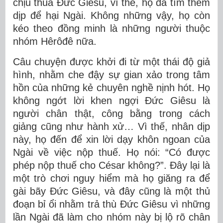
chịu thua Đức Giêsu, vì thế, họ đã tìm thêm
dịp để hại Ngài. Không những vậy, họ còn
kéo theo đồng minh là những người thuộc
nhóm Hêrôđê nữa.
Câu chuyện được khởi đi từ một thái độ giả
hình, nhằm che đậy sự gian xảo trong tâm
hồn của những kẻ chuyên nghề nịnh hót. Họ
không ngớt lời khen ngợi Đức Giêsu là
người chân thật, công bằng trong cách
giảng cũng như hành xử… Vì thế, nhân dịp
này, họ đến để xin lời dạy khôn ngoan của
Ngài về việc nộp thuế. Họ nói: “Có được
phép nộp thuế cho César không?”. Đây lại là
một trò chơi nguy hiểm mà họ giăng ra để
gài bãy Đức Giêsu, và đây cũng là một thủ
đoạn bỉ ổi nhằm trả thù Đức Giêsu vì những
lần Ngài đã làm cho nhóm này bị lộ rõ chân