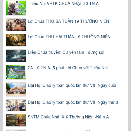
Thiếu Nhi VHTK CHÚA NHẬT 20 TN A
Lời Chúa THỨ BA TUẦN 19 THƯỜNG NIÊN
Lời Chúa THỨ HAI TUẦN 19 THƯỜNG NIÊN
Điều Chúa truyền: Cứ yên tâm - đừng sợ!
CN 19 TN A- 5 phút Lời Chúa với Thiếu Nhi
Đại Hội Giáo lý toàn quốc lần thứ VII -Ngày cuối
Đại Hội Giáo lý toàn quốc lần thứ VII -Ngày thứ 3
SNTM Chúa Nhật XIX Thường Niên -Năm A