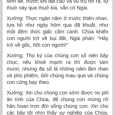
sinh đẻ, trước khi địa cầu và vũ trụ nở ra, tự
thuở này qua thuở kia, vẫn có Ngài.
Xướng: Thực ngàn năm ở trước thiên nhan,
tựa hồ như ngày hôm qua đã khuất, như
một đêm thức giấc cầm canh. Chúa khiến
con người trở về bụi đất, Ngài phán: “Hãy
trở về gốc, hỡi con người!”
Xướng: Thọ kỳ của chúng con số niên bảy
chục, nếu khoẻ mạnh ra thì được tám
mươi, nhưng đa số là những năm lầm than
và phù phiếm, bởi chúng mau qua và chúng
con cũng bay theo.
Xướng: Xin cho chúng con sớm được no phỉ
ân tình của Chúa, để chúng con mừng rỡ
hân hoan trọn đời sống chúng con. Xin cho
các bầy tôi nhìn thấy sự nghiệp của Chúa,