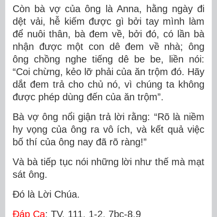
Còn bà vợ của ông là Anna, hằng ngày đi
dệt vải, hễ kiếm được gì bởi tay mình làm
để nuôi thân, bà đem về, bởi đó, có lần bà
nhận được một con dê đem về nhà; ông
ông chồng nghe tiếng dê be be, liền nói:
“Coi chừng, kẻo lỡ phải của ăn trộm đó. Hãy
dắt đem trả cho chủ nó, vì chúng ta không
được phép dùng đến của ăn trộm”.
Bà vợ ông nổi giận trả lời rằng: “Rõ là niềm
hy vọng của ông ra vô ích, và kết quả việc
bố thí của ông nay đã rõ ràng!”
Và bà tiếp tục nói những lời như thế mà mạt
sát ông.
Ðó là Lời Chúa.
Ðáp Ca
: TV. 111, 1-2, 7bc-8,9