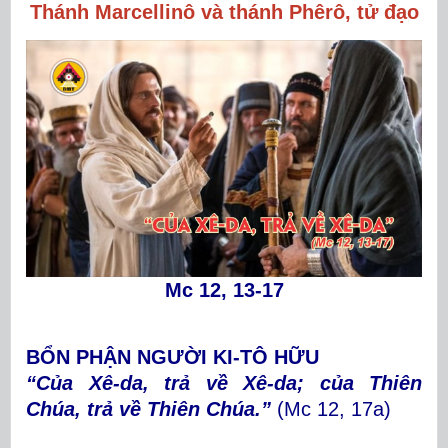
Thánh Marcellinô
và thánh Phêrô, tử đạo
Mc 12, 13-17
BỔN PHẬN NGƯỜI KI-TÔ HỮU
“Của Xê-da, trả về Xê-da; của Thiên
Chúa, trả về Thiên Chúa.”
(Mc 12, 17a)