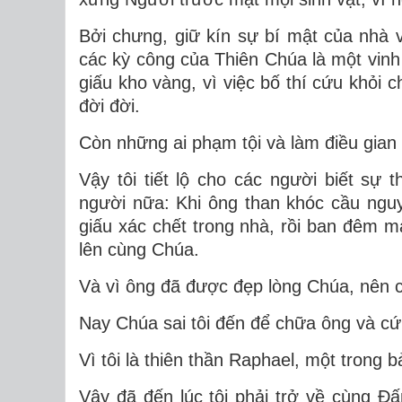
Bởi chưng, giữ kín sự bí mật của nhà 
các kỳ công của Thiên Chúa là một vinh d
giấu kho vàng, vì việc bố thí cứu khỏi ch
đời đời.
Còn những ai phạm tội và làm điều gian á
Vậy tôi tiết lộ cho các người biết sự 
người nữa: Khi ông than khóc cầu ngu
giấu xác chết trong nhà, rồi ban đêm m
lên cùng Chúa.
Và vì ông đã được đẹp lòng Chúa, nên c
Nay Chúa sai tôi đến để chữa ông và c
Vì tôi là thiên thần Raphael, một trong
Vậy đã đến lúc tôi phải trở về cùng Ðấ