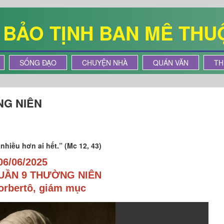
Ê BẢO TỊNH BAN MÊ THU
SỐNG ĐẠO
CHUYỆN NHÀ
QUÁN VĂN
TH
NG NIÊN
hiều hơn ai hết.” (Mc 12, 43)
06/06/2025
UẦN 9 THƯỜNG NIÊN
orbertô, giám mục