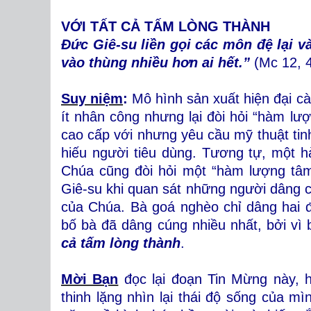
VỚI TẤT CẢ TẤM LÒNG THÀNH
Đức Giê-su liền gọi các môn đệ lại v
vào thùng nhiều hơn ai hết.”
(Mc 12, 
Suy niệm
:
Mô hình sản xuất hiện đại cà
ít nhân công nhưng lại đòi hỏi “hàm lượ
cao cấp với nhưng yêu cầu mỹ thuật ti
hiếu người tiêu dùng. Tương tự, một h
Chúa cũng đòi hỏi một “hàm lượng tâm
Giê-su khi quan sát những người dâng c
của Chúa. Bà goá nghèo chỉ dâng hai 
bố bà đã dâng cúng nhiều nhất, bởi vì
cả tấm lòng thành
.
Mời Bạn
đọc lại đoạn Tin Mừng này, h
thinh lặng nhìn lại thái độ sống của m