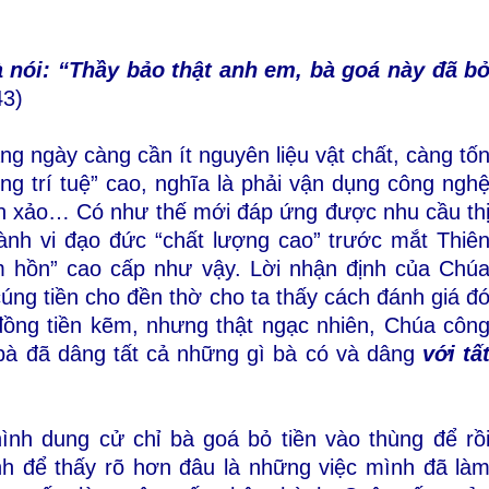
à nói: “Thầy bảo thật anh em, bà goá này đã b
43)
ng ngày càng cần ít nguyên liệu vật chất, càng tố
ng trí tuệ” cao, nghĩa là phải vận dụng công ngh
nh xảo… Có như thế mới đáp ứng được nhu cầu th
ành vi đạo đức “chất lượng cao” trước mắt Thiê
 hồn” cao cấp như vậy. Lời nhận định của Chú
úng tiền cho đền thờ cho ta thấy cách đánh giá đ
đồng tiền kẽm, nhưng thật ngạc nhiên, Chúa côn
 bà đã dâng tất cả những gì bà có và dâng
với tấ
ình dung cử chỉ bà goá bỏ tiền vào thùng để rồ
ình để thấy rõ hơn đâu là những việc mình đã là