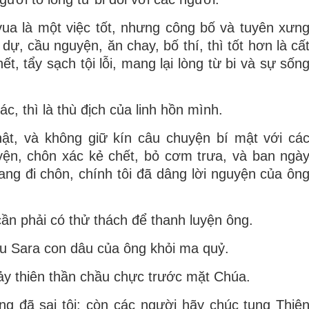
vua là một việc tốt, nhưng công bố và tuyên xưn
ự, cầu nguyện, ăn chay, bố thí, thì tốt hơn là cấ
ết, tẩy sạch tội lỗi, mang lại lòng từ bi và sự sốn
c, thì là thù địch của linh hồn mình.
thật, và không giữ kín câu chuyện bí mật với cá
yện, chôn xác kẻ chết, bỏ cơm trưa, và ban ngà
ang đi chôn, chính tôi đã dâng lời nguyện của ôn
ần phải có thử thách để thanh luyện ông.
ứu Sara con dâu của ông khỏi ma quỷ.
 bảy thiên thần chầu chực trước mặt Chúa.
ng đã sai tôi; còn các người hãy chúc tụng Thiê