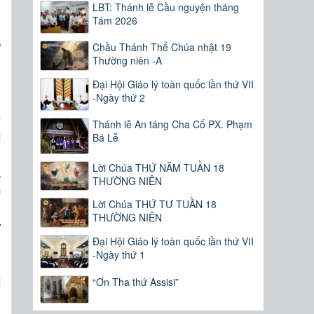
LBT: Thánh lễ Cầu nguyện tháng
Tám 2026
ỏ
Chầu Thánh Thể Chúa nhật 19
Thường niên -A
Đại Hội Giáo lý toàn quốc lần thứ VII
-Ngày thứ 2
n
ệ
Thánh lễ An táng Cha Cố PX. Phạm
ị
Bá Lễ
n
Lời Chúa THỨ NĂM TUẦN 18
a
THƯỜNG NIÊN
ó
Lời Chúa THỨ TƯ TUẦN 18
g
THƯỜNG NIÊN
t
Đại Hội Giáo lý toàn quốc lần thứ VII
-Ngày thứ 1
i
“Ơn Tha thứ Assisi”
m