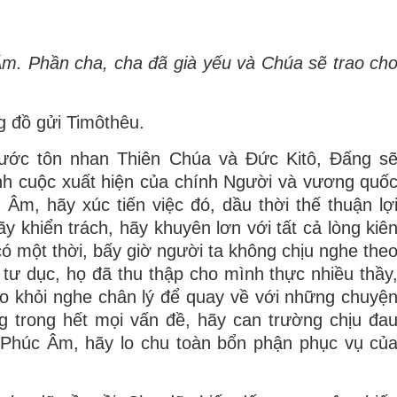
Âm. Phần cha, cha đã già yếu và Chúa sẽ trao ch
g đồ gửi Timôthêu.
ước tôn nhan Thiên Chúa và Ðức Kitô, Ðấng s
nh cuộc xuất hiện của chính Người và vương quố
Âm, hãy xúc tiến việc đó, dầu thời thế thuận lợ
y khiển trách, hãy khuyên lơn với tất cả lòng kiê
ó một thời, bấy giờ người ta không chịu nghe the
 tư dục, họ đã thu thập cho mình thực nhiều thầy
ho khỏi nghe chân lý để quay về với những chuyệ
g trong hết mọi vấn đề, hãy can trường chịu đa
 Phúc Âm, hãy lo chu toàn bổn phận phục vụ củ