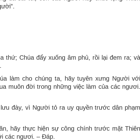
gười”.
ha thứ; Chúa đẩy xuống âm phủ, rồi lại đem ra; v
.
a làm cho chúng ta, hãy tuyên xưng Người vớ
vua muôn đời trong những việc làm của các ngươi
 lưu đày, vì Người tỏ ra uy quyền trước dân phạ
ăn, hãy thực hiện sự công chính trước mặt Thiê
ới các ngươi. – Ðáp.