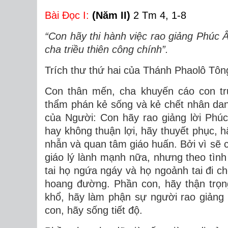
Bài Ðọc I:
(Năm II)
2 Tm 4, 1-8
“Con hãy thi hành việc rao giảng Phúc 
cha triều thiên công chính”.
Trích thư thứ hai của Thánh Phaolô Tôn
Con thân mến, cha khuyến cáo con tr
thẩm phán kẻ sống và kẻ chết nhân da
của Người: Con hãy rao giảng lời Phúc 
hay không thuận lợi, hãy thuyết phục, hã
nhẫn và quan tâm giáo huấn. Bởi vì sẽ c
giáo lý lành mạnh nữa, nhưng theo tình
tai họ ngứa ngáy và họ ngoảnh tai đi c
hoang đường. Phần con, hãy thận trọn
khổ, hãy làm phận sự người rao giảng
con, hãy sống tiết độ.