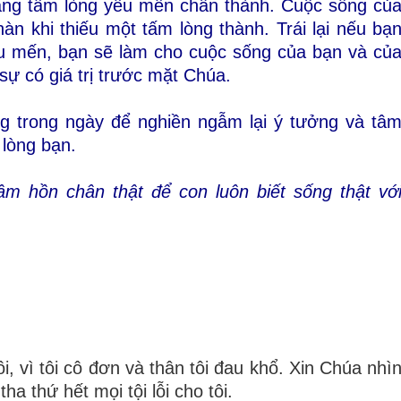
vắng tấm lòng yêu mến chân thành. Cuộc sống củ
àn khi thiếu một tấm lòng thành. Trái lại nếu bạ
u mến, bạn sẽ làm cho cuộc sống của bạn và củ
sự có giá trị trước mặt Chúa.
ng trong ngày để nghiền ngẫm lại ý tưởng và tâ
 lòng bạn.
m hồn chân thật để con luôn biết sống thật vớ
i, vì tôi cô đơn và thân tôi đau khổ. Xin Chúa nhì
a thứ hết mọi tội lỗi cho tôi.