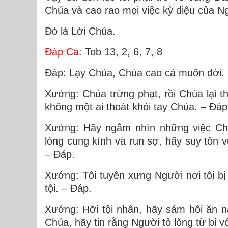
Chúa và cao rao mọi việc kỳ diệu của N
Ðó là Lời Chúa.
Ðáp Ca
: Tob 13, 2, 6, 7, 8
Ðáp: Lạy Chúa, Chúa cao cả muôn đời.
Xướng: Chúa trừng phạt, rồi Chúa lại t
không một ai thoát khỏi tay Chúa. – Ðáp
Xướng: Hãy ngắm nhìn những việc Chú
lòng cung kính và run sợ, hãy suy tôn 
– Ðáp.
Xướng: Tôi tuyên xưng Người nơi tôi bị
tội. – Ðáp.
Xướng: Hỡi tội nhân, hãy sám hối ăn n
Chúa, hãy tin rằng Người tỏ lòng từ bi v