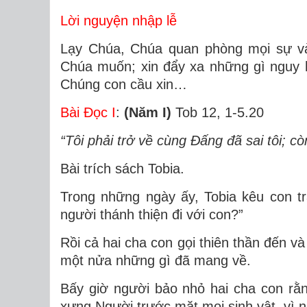
Lời nguyện nhập lễ
Lạy Chúa, Chúa quan phòng mọi sự và 
Chúa muốn; xin đẩy xa những gì nguy h
Chúng con cầu xin…
Bài Ðọc I
:
(Năm I)
Tob 12, 1-5.20
“Tôi phải trở về cùng Ðấng đã sai tôi; 
Bài trích sách Tobia.
Trong những ngày ấy, Tobia kêu con tra
người thánh thiện đi với con?”
Rồi cả hai cha con gọi thiên thần đến và
một nửa những gì đã mang về.
Bấy giờ người bảo nhỏ hai cha con rằn
xưng Người trước mặt mọi sinh vật, vì ng