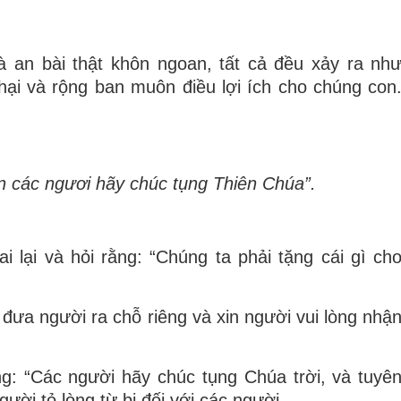
an bài thật khôn ngoan, tất cả đều xảy ra nh
ại và rộng ban muôn điều lợi ích cho chúng con
còn các ngươi hãy chúc tụng Thiên Chúa”.
i lại và hỏi rằng: “Chúng ta phải tặng cái gì ch
 đưa người ra chỗ riêng và xin người vui lòng nhậ
g: “Các người hãy chúc tụng Chúa trời, và tuyê
ười tỏ lòng từ bi đối với các người.