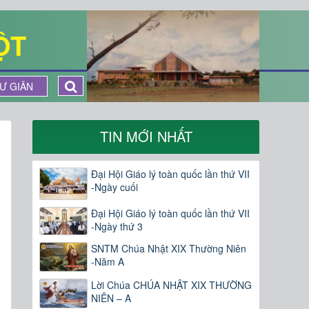
ỘT
Ư GIÃN
TIN MỚI NHẤT
Đại Hội Giáo lý toàn quốc lần thứ VII
-Ngày cuối
Đại Hội Giáo lý toàn quốc lần thứ VII
-Ngày thứ 3
SNTM Chúa Nhật XIX Thường Niên
-Năm A
Lời Chúa CHÚA NHẬT XIX THƯỜNG
NIÊN – A