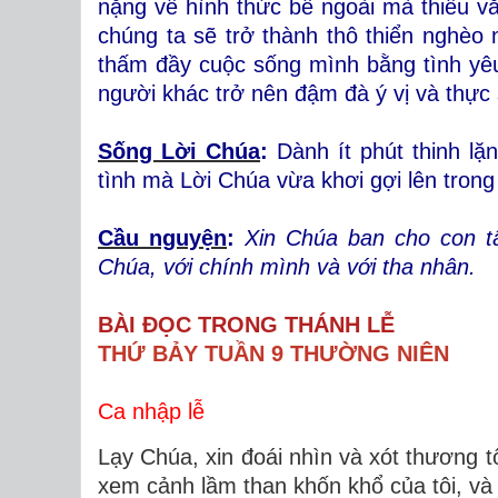
nặng về hình thức bề ngoài mà thiếu 
chúng ta sẽ trở thành thô thiển nghèo n
thấm đầy cuộc sống mình bằng tình yê
người khác trở nên đậm đà ý vị và thực 
Sống Lời Chúa
:
Dành ít phút thinh lặ
tình mà Lời Chúa vừa khơi gợi lên trong
Cầu nguyện
:
Xin Chúa ban cho con tâ
Chúa, với chính mình và với tha nhân.
BÀI ĐỌC TRONG THÁNH LỄ
THỨ BẢY TUẦN 9 THƯỜNG NIÊN
Ca nhập lễ
Lạy Chúa, xin đoái nhìn và xót thương tô
xem cảnh lầm than khốn khổ của tôi, và th