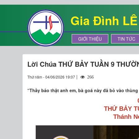
Gia Đình L
GIỚI THIỆU
TIN TỨC
Lời Chúa THỨ BẢY TUẦN 9 THƯỜ
|
Thứ năm - 04/06/2026 19:07
266
“Thầy bảo thật anh em, bà goá này đã bỏ vào thùng n
THỨ BẢY T
Thánh N