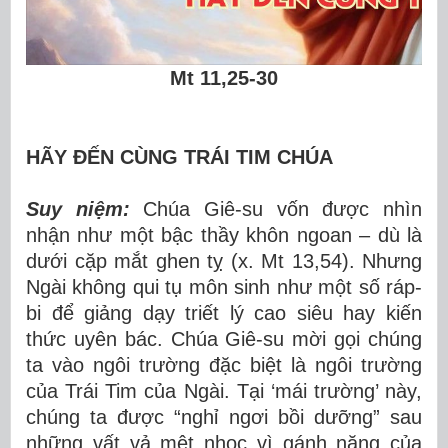
Mt 11,25-30
HÃY ĐẾN CÙNG TRÁI TIM CHÚA
Suy niệm:
Chúa Giê-su vốn được nhìn
nhận như một bậc thầy khôn ngoan – dù là
dưới cặp mắt ghen tỵ (x. Mt 13,54). Nhưng
Ngài không qui tụ môn sinh như một số ráp-
bi để giảng dạy triết lý cao siêu hay kiến
thức uyên bác. Chúa Giê-su mời gọi chúng
ta vào ngôi trường đặc biệt là ngôi trường
của Trái Tim của Ngài. Tại ‘mái trường’ này,
chúng ta được “nghỉ ngơi bồi dưỡng” sau
những vất vả mệt nhọc vì gánh nặng của