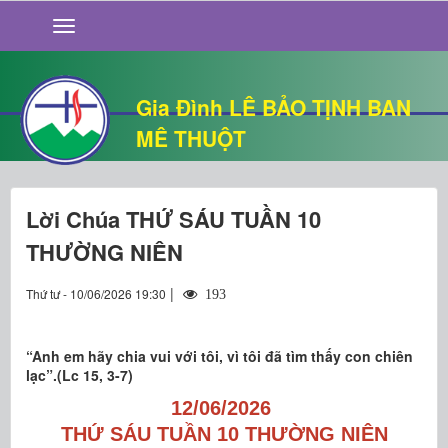
GIỚI THIỆU
TIN TỨC
SỐNG ĐẠO
Gia Đình LÊ BẢO TỊNH BAN
CHUYỆN NHÀ
MÊ THUỘT
QUÁN VĂN
THƯ GIÃN
Lời Chúa THỨ SÁU TUẦN 10
THƯỜNG NIÊN
|
Thứ tư - 10/06/2026 19:30
193
“Anh em hãy chia vui với tôi, vì tôi đã tìm thấy con chiên
lạc”.(Lc 15, 3-7)
12/06/2026
THỨ SÁU TUẦN 10 THƯỜNG NIÊN