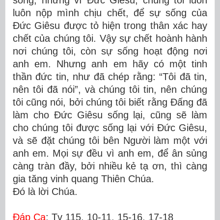
sống, nhưng vì Ðức Giêsu, chúng tôi luôn
luôn nộp mình chịu chết, để sự sống của
Ðức Giêsu được tỏ hiện trong thân xác hay
chết của chúng tôi. Vậy sự chết hoành hành
nơi chúng tôi, còn sự sống hoạt động nơi
anh em. Nhưng anh em hãy có một tinh
thần đức tin, như đã chép rằng: “Tôi đã tin,
nên tôi đã nói”, và chúng tôi tin, nên chúng
tôi cũng nói, bởi chúng tôi biết rằng Ðấng đã
làm cho Ðức Giêsu sống lại, cũng sẽ làm
cho chúng tôi được sống lại với Ðức Giêsu,
và sẽ đặt chúng tôi bên Người làm một với
anh em. Mọi sự đều vì anh em, để ân sủng
càng tràn đầy, bởi nhiều kẻ tạ ơn, thì càng
gia tăng vinh quang Thiên Chúa.
Ðó là lời Chúa.
Ðáp Ca
: Tv 115, 10-11. 15-16. 17-18