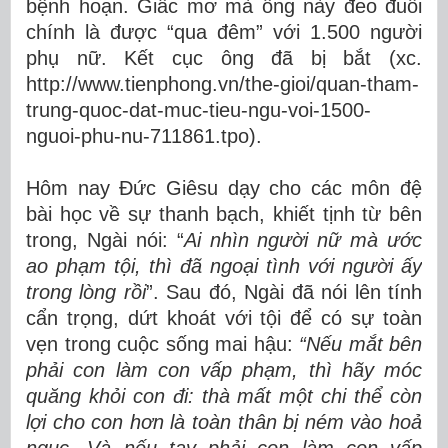
bệnh hoạn. Giấc mơ mà ông này đeo đuổi
chính là được “qua đêm” với 1.500 người
phụ nữ. Kết cục ông đã bị bắt (xc.
http://www.tienphong.vn/the-gioi/quan-tham-
trung-quoc-dat-muc-tieu-ngu-voi-1500-
nguoi-phu-nu-711861.tpo).
Hôm nay Đức Giêsu dạy cho các môn đệ
bài học về sự thanh bạch, khiết tịnh từ bên
trong, Ngài nói: “
Ai nhìn người nữ mà ước
ao phạm tội, thì đã ngoại tình với người ấy
trong lòng rồi
”. Sau đó, Ngài đã nói lên tính
cẩn trọng, dứt khoát với tội để có sự toàn
vẹn trong cuộc sống mai hậu:
“Nếu mắt bên
phải con làm con vấp phạm, thì hãy móc
quăng khỏi con đi: thà mất một chi thể còn
lợi cho con hơn là toàn thân bị ném vào hoả