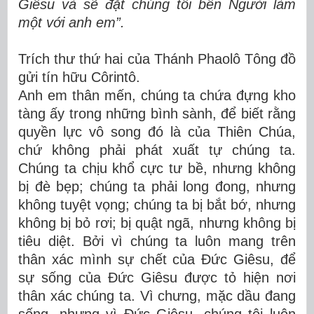
Giêsu và sẽ đặt chúng tôi bên Người làm
một với anh em”.
Trích thư thứ hai của Thánh Phaolô Tông đồ
gửi tín hữu Côrintô.
Anh em thân mến, chúng ta chứa đựng kho
tàng ấy trong những bình sành, để biết rằng
quyền lực vô song đó là của Thiên Chúa,
chứ không phải phát xuất tự chúng ta.
Chúng ta chịu khổ cực tư bề, nhưng không
bị đè bẹp; chúng ta phải long đong, nhưng
không tuyệt vọng; chúng ta bị bắt bớ, nhưng
không bị bỏ rơi; bị quật ngã, nhưng không bị
tiêu diệt. Bởi vì chúng ta luôn mang trên
thân xác mình sự chết của Ðức Giêsu, để
sự sống của Ðức Giêsu được tỏ hiện nơi
thân xác chúng ta. Vì chưng, mặc dầu đang