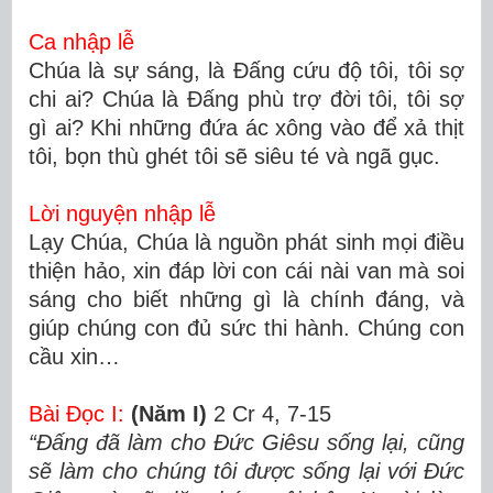
Ca nhập lễ
Chúa là sự sáng, là Đấng cứu độ tôi, tôi sợ
chi ai? Chúa là Đấng phù trợ đời tôi, tôi sợ
gì ai? Khi những đứa ác xông vào để xả thịt
tôi, bọn thù ghét tôi sẽ siêu té và ngã gục.
Lời nguyện nhập lễ
Lạy Chúa, Chúa là nguồn phát sinh mọi điều
thiện hảo, xin đáp lời con cái nài van mà soi
sáng cho biết những gì là chính đáng, và
giúp chúng con đủ sức thi hành. Chúng con
cầu xin…
Bài Ðọc
I:
(Năm I)
2 Cr 4, 7-15
“Ðấng đã làm cho Ðức Giêsu sống lại, cũng
sẽ làm cho chúng tôi được sống lại với Ðức