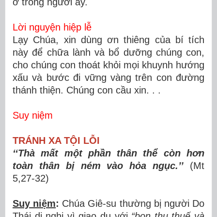
ở trong người ấy.
Lời nguyện hiệp lễ
Lạy Chúa, xin dùng ơn thiêng của bí tích
này để chữa lành và bổ dưỡng chúng con,
cho chúng con thoát khỏi mọi khuynh hướng
xấu và bước đi vững vàng trên con đường
thánh thiện. Chúng con cầu xin. . .
Suy niệm
TRÁNH XA TỘI LỖI
‘‘Thà mất một phần thân thể còn hơn
toàn thân bị ném vào hỏa ngục.’’
(Mt
5,27-32)
Suy niệm
:
Chúa Giê-su thường bị người Do
Thái dị nghị vì giao du với
“bọn thu thuế và