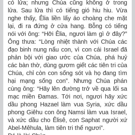
có lửa; nhưng Chúa cũng không ở trong
lửa. Sau lửa thì có tiếng gió hiu hiu. Vừa
nghe thấy, Êlia liền lấy áo choàng che mặt
lại, đi ra đứng ở cửa hang. Bỗng có tiếng
nói với ông: “Hỡi Êlia, ngươi làm gì ở đây?”
Ông thưa: “Lòng nhiệt thành với Chúa các
đạo binh nung nấu con, vì con cái Israel đã
phản bội với giao ước của Chúa, phá huỷ
các bàn thờ, dùng gươm giết các tiên tri của
Chúa, chỉ còn con sống sót và họ đang tìm
hại mạng sống con”. Nhưng Chúa phán
cùng ông: “Hãy lên đường trở về qua lối sa
mạc miền Ðamas. Tới nơi, ngươi hãy xức
dầu phong Hazael làm vua Syria, xức dầu
phong Giêhu con ông Namsi làm vua Israel,
và xức dầu cho Êlisê, con Saphat người xứ
Abel-Mêhula, làm tiên tri thế ngươi”.