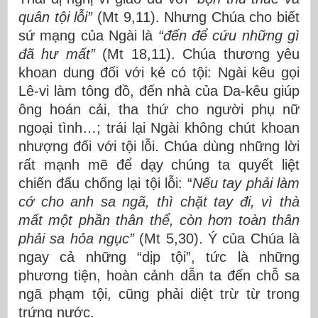
quân tội lỗi”
(Mt 9,11). Nhưng Chúa cho biết
sứ mạng của Ngài là
“đến để cứu những gì
đã hư mất”
(Mt 18,11). Chúa thương yêu
khoan dung đối với kẻ có tội: Ngài kêu gọi
Lê-vi làm tông đồ, đến nhà của Da-kêu giúp
ông hoán cải, tha thứ cho người phụ nữ
ngoại tình…; trái lại Ngài không chút khoan
nhượng đối với tội lỗi. Chúa dùng những lời
rất mạnh mẽ để dạy chúng ta quyết liệt
chiến đấu chống lại tội lỗi: “
Nếu tay phải làm
cớ cho anh sa ngã, thì chặt tay đi, vì thà
mất một phần thân thể, còn hơn toàn thân
phải sa hỏa ngục”
(Mt 5,30). Ý của Chúa là
ngay cả những “dịp tội”, tức là những
phương tiện, hoàn cảnh dẫn ta đến chỗ sa
ngã phạm tội, cũng phải diệt trừ từ trong
trứng nước.