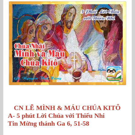
CN LỄ MÌNH & MÁU CHÚA KITÔ
A- 5 phút Lời Chúa với Thiếu Nhi
Tin Mừng thánh Ga 6, 51-58