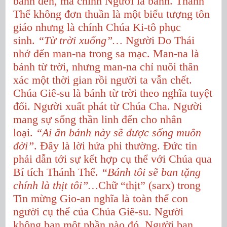
bánh đến, mà chính Người là bánh. Thánh
Thể không đơn thuần là một biểu tượng tôn
giáo nhưng là chính Chúa Ki-tô phục
sinh.
“Từ trời xuống”…
Người Do Thái
nhớ đến man-na trong sa mạc. Man-na là
bánh từ trời, nhưng man-na chỉ nuôi thân
xác một thời gian rồi người ta vẫn chết.
Chúa Giê-su là bánh từ trời theo nghĩa tuyệt
đối. Người xuất phát từ Chúa Cha. Người
mang sự sống thần linh đến cho nhân
loại.
“Ai ăn bánh này sẽ được sống muôn
đời”
. Đây là lời hứa phi thường. Đức tin
phải dẫn tới sự kết hợp cụ thể với Chúa qua
Bí tích Thánh Thể.
“Bánh tôi sẽ ban tặng
chính là thịt tôi”…
Chữ “thịt” (sarx) trong
Tin mừng Gio-an nghĩa là toàn thể con
người cụ thể của Chúa Giê-su. Người
không ban một phần nào đó, Người ban