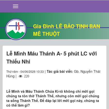
GIỚI THIỆU
TIN TỨC
SỐNG ĐẠO
Gia Đình LÊ BẢO TỊNH BAN
CHUYỆN NHÀ
MÊ THUỘT
QUÁN VĂN
THƯ GIÃN
Lễ Mình Máu Thánh A- 5 phút LC với
Thiếu Nhi
|
Tác giả bài viết:
Gb. Nguyễn Thái
Thứ năm - 04/06/2026 10:33
Hùng |
220
Lễ Mình và Máu Thánh Chúa Ki-tô không chỉ mời gọi
chúng ta tôn thờ Thánh Thể, nhưng còn mời gọi chúng
ta sống Thánh Thể. Để đáp lại lời mời gọi này, chúng ta
có thể làm gì?