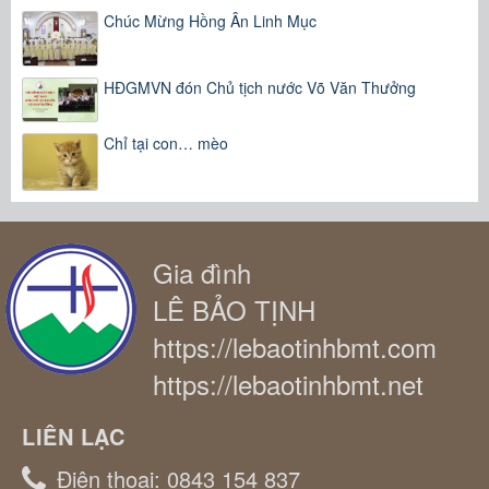
Chúc Mừng Hồng Ân Linh Mục
HĐGMVN đón Chủ tịch nước Võ Văn Thưởng
Chỉ tại con… mèo
Gia đình
LÊ BẢO TỊNH
https://lebaotinhbmt.com
https://lebaotinhbmt.net
LIÊN LẠC
Điện thoại:
0843 154 837