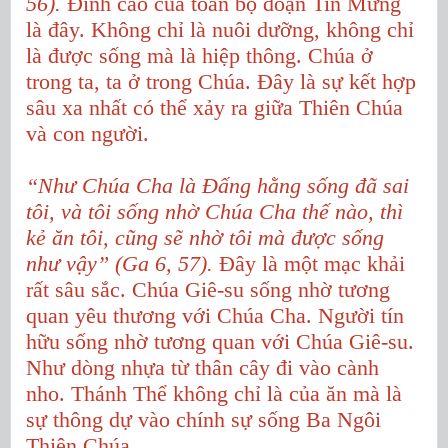
56).
Đỉnh cao của toàn bộ đoạn Tin Mừng
là đây. Không chỉ là nuôi dưỡng, không chỉ
là được sống mà là hiệp thông. Chúa ở
trong ta, ta ở trong Chúa. Đây là sự kết hợp
sâu xa nhất có thể xảy ra giữa Thiên Chúa
và con người.
“Như Chúa Cha là Đấng hằng sống đã sai
tôi, và tôi sống nhờ Chúa Cha thế nào, thì
kẻ ăn tôi, cũng sẽ nhờ tôi mà được sống
như vậy” (Ga 6, 57).
Đây là một mạc khải
rất sâu sắc. Chúa Giê-su sống nhờ tương
quan yêu thương với Chúa Cha. Người tín
hữu sống nhờ tương quan với Chúa Giê-su.
Như dòng nhựa từ thân cây đi vào cành
nho. Thánh Thể không chỉ là của ăn mà là
sự thông dự vào chính sự sống Ba Ngôi
Thiên Chúa.