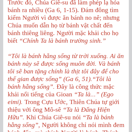
Trước đó, Chúa Giê-su đã làm phép lạ hóa
bánh ra nhiều (Ga 6, 1-15). Đám đông tìm
kiếm Người vì được ăn bánh no nê; nhưng
Chúa muốn dẫn họ từ bánh vật chất đến
bánh thiêng liêng. Người mặc khải cho họ
biết
“Chính Ta là bánh trường sinh.”
“Tôi là bánh hằng sống từ trời xuống. Ai ăn
bánh này sẽ được sống muôn đời. Và bánh
tôi sẽ ban tặng chính là thịt tôi đây để cho
thế gian được sống” (Ga 6, 51).“Tôi là
bánh hằng sống”.
Đây là công thức mặc
khải nổi tiếng của Gioan
“Ta là...” (Ego
eimi).
Trong Cựu Ước, Thiên Chúa tự giới
thiệu với ông Mô-sê
“Ta là Đấng Hiện
Hữu”.
Khi Chúa Giê-su nói
“Ta là bánh
hằng sống”,
Người không chỉ nói mình đem