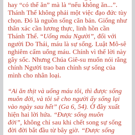
hay “có thể ăn” mà là “nếu không ăn...”.
Thánh Thể không phải một việc đạo đức tùy
chọn. Đó là nguồn sống căn bản. Giống như
thân xác cần lương thực, linh hồn cần
Thánh Thể. “
Uống máu Người”,
đối với
người Do Thái, máu là sự sống. Luật Mô-sê
nghiêm cấm uống máu.
Chính vì thế lời này
gây sốc. Nhưng Chúa Giê-su muốn nói rằng
chính Người trao ban chính sự sống của
mình cho nhân loại.
“Ai ăn thịt và uống máu tôi, thì được sống
muôn đời, và tôi sẽ cho người ấy sống lại
vào ngày sau hết” (Ga 6, 54).
Ở đây xuất
hiện hai lời hứa.
“Được sống muôn
đời”,
không chỉ sau khi chết song sự sống
đời đời bắt đầu từ bây giờ.
“Được sống