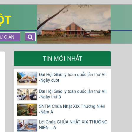
ỘT
Ư GIÃN
TIN MỚI NHẤT
Đại Hội Giáo lý toàn quốc lần thứ VII
-Ngày cuối
Đại Hội Giáo lý toàn quốc lần thứ VII
-Ngày thứ 3
SNTM Chúa Nhật XIX Thường Niên
-Năm A
Lời Chúa CHÚA NHẬT XIX THƯỜNG
NIÊN – A