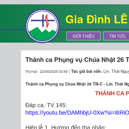
Gia Đình L
GIỚI THIỆU
TIN TỨC
Thánh ca Phụng vụ Chúa Nhật 26 
|
Tác giả bài viết:
Lm. Thái Ngu
Thứ hai - 22/09/2025 02:56
Thánh ca Phụng vụ Chúa Nhật 26 TN-C - Lm. Thái N
THÁNH CA P
Đáp ca. TV 145:
https://youtu.be/DAMhbjU-0Xw?si=8IR
Hiệp lễ 1. Hướng đến tha nhân: