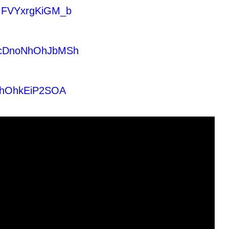
aMFVYxrgKiGM_b
MwcDnoNhOhJbMSh
sohOhkEiP2SOA