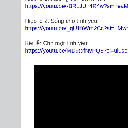
https://youtu.be/-BRLJUh4R4w?si=ne
Hiệp lễ 2: Sống cho tình yêu:
https://youtu.be/_gU1ftWm2Cc?si=L
Kết lễ: Cho một tình yêu:
https://youtu.be/MD9tqfNvPQ8?si=ui0