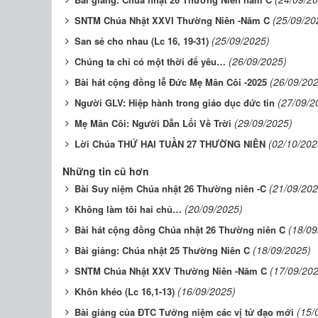
(25/09/20
SNTM Chúa Nhật XXVI Thường Niên -Năm C
(25/09/2025)
San sẻ cho nhau (Lc 16, 19-31)
(26/09/2025)
Chúng ta chỉ có một thời để yêu…
(26/09/20
Bài hát cộng đồng lễ Đức Mẹ Mân Côi -2025
(27/09/2
Người GLV: Hiệp hành trong giáo dục đức tin
(29/09/2025)
Mẹ Mân Côi: Người Dẫn Lối Về Trời
(02/10/202
Lời Chúa THỨ HAI TUẦN 27 THƯỜNG NIÊN
Những tin cũ hơn
(21/09/202
Bài Suy niệm Chúa nhật 26 Thường niên -C
(20/09/2025)
Không làm tôi hai chủ…
(18/09
Bài hát cộng đồng Chúa nhật 26 Thường niên C
(18/09/2025)
Bài giảng: Chúa nhật 25 Thường Niên C
(17/09/20
SNTM Chúa Nhật XXV Thường Niên -Năm C
(16/09/2025)
Khôn khéo (Lc 16,1-13)
(15/
Bài giảng của ĐTC Tưởng niệm các vị tử đạo mới