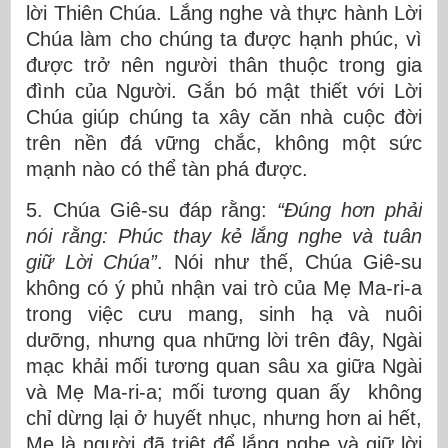
lời Thiên Chúa. Lắng nghe và thực hành Lời
Chúa làm cho chúng ta được hạnh phúc, vì
được trở nên người thân thuộc trong gia
đình của Người. Gắn bó mật thiết với Lời
Chúa giúp chúng ta xây căn nhà cuộc đời
trên nền đá vững chắc, không một sức
mạnh nào có thể tàn phá được.
5. Chúa Giê-su đáp rằng:
“
Đúng hơn phải
nói rằng: Phúc thay kẻ lắng nghe và tuân
giữ Lời Chúa”
. Nói như thế, Chúa Giê-su
không có ý phủ nhận vai trò của Mẹ Ma-ri-a
trong việc cưu mang, sinh hạ và nuôi
dưỡng, nhưng qua những lời trên đây, Ngài
mạc khải mối tương quan sâu xa giữa Ngài
và Mẹ Ma-ri-a; mối tương quan ấy không
chỉ dừng lại ở huyết nhục, nhưng hơn ai hết,
Mẹ là người đã triệt để lắng nghe và giữ lời