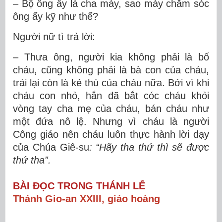
– Bộ ông ấy là cha mày, sao mày chăm sóc
ông ấy kỹ như thế?
Người nữ tì trả lời:
– Thưa ông, người kia không phải là bố
cháu, cũng không phải là bà con của cháu,
trái lại còn là kẻ thù của cháu nữa. Bởi vì khi
cháu con nhỏ, hắn đã bắt cóc cháu khỏi
vòng tay cha mẹ của cháu, bán cháu như
một đứa nô lệ. Nhưng vì cháu là người
Công giáo nên cháu luôn thực hành lời dạy
của Chúa Giê-su
: “Hãy tha thứ thì sẽ được
thứ tha”.
BÀI ĐỌC TRONG THÁNH LỄ
Thánh
Gio-an XXIII, giáo hoàng