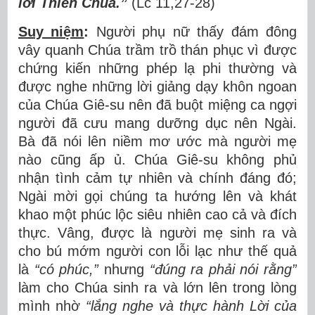
lời Thiên Chúa.”
(Lc 11,27-28)
Suy niệm
:
Người phụ nữ thấy đám đông
vây quanh Chúa trầm trồ thán phục vì được
chứng kiến những phép lạ phi thường và
được nghe những lời giảng dạy khôn ngoan
của Chúa Giê-su nên đã buột miệng ca ngợi
người đã cưu mang dưỡng dục nên Ngài.
Bà đã nói lên niềm mơ ước mà người mẹ
nào cũng ấp ủ. Chúa Giê-su không phủ
nhận tình cảm tự nhiên và chính đáng đó;
Ngài mời gọi chúng ta hướng lên và khát
khao một phúc lộc siêu nhiên cao cả và đích
thực. Vâng, được là người mẹ sinh ra và
cho bú mớm người con lỗi lạc như thế quả
là
“có phúc,”
nhưng
“đúng ra phải nói rằng”
làm cho Chúa sinh ra và lớn lên trong lòng
mình nhờ
“lắng nghe và thực hành Lời của