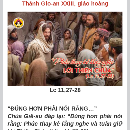
Thánh
Gio-an XXIII, giáo hoàng
Lc
11
,
27-28
“ĐÚNG HƠN PHẢI NÓI RẰNG…”
Chúa Giê-su đáp lại: “Đúng hơn phải nói
rằng: Phúc thay kẻ lắng nghe và tuân giữ