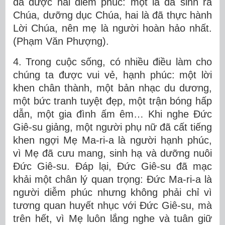
đã được hai diễm phúc: một là đã sinh ra
Chúa, dưỡng dục Chúa, hai là đã thực hành
Lời Chúa, nên mẹ là người hoàn hảo nhất.
(Phạm Văn Phượng).
4. Trong cuộc sống, có nhiều điều làm cho
chúng ta được vui vẻ, hạnh phúc: một lời
khen chân thành, một bản nhạc du dương,
một bức tranh tuyệt đẹp, một trận bóng hấp
dẫn, một gia đình ấm êm… Khi nghe Đức
Giê-su giảng, một người phụ nữ đã cất tiếng
khen ngợi Mẹ Ma-ri-a là người hạnh phúc,
vì Mẹ đã cưu mang, sinh hạ và dưỡng nuôi
Đức Giê-su. Đáp lại, Đức Giê-su đã mạc
khải một chân lý quan trọng: Đức Ma-ri-a là
người diễm phúc nhưng không phải chỉ vì
tương quan huyết nhục với Đức Giê-su, mà
trên hết, vì Mẹ luôn lắng nghe và tuân giữ