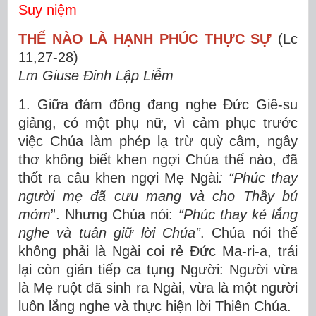
Suy niệm
THẾ NÀO LÀ HẠNH PHÚC THỰC SỰ
(Lc
11,27-28)
Lm Giuse Đinh Lập Liễm
1. Giữa đám đông đang nghe Đức Giê-su
giảng, có một phụ nữ, vì cảm phục trước
việc Chúa làm phép lạ trừ quỳ câm, ngây
thơ không biết khen ngợi Chúa thế nào, đã
thốt ra câu khen ngợi Mẹ Ngài
: “Phúc thay
người mẹ đã cưu mang và cho Thầy bú
mớm
”. Nhưng Chúa nói:
“
Phúc thay kẻ lắng
nghe và tuân giữ lời Chúa”
. Chúa nói thế
không phải là Ngài coi rẻ Đức Ma-ri-a, trái
lại còn gián tiếp ca tụng Người: Người vừa
là Mẹ ruột đã sinh ra Ngài, vừa là một người
luôn lắng nghe và thực hiện lời Thiên Chúa.