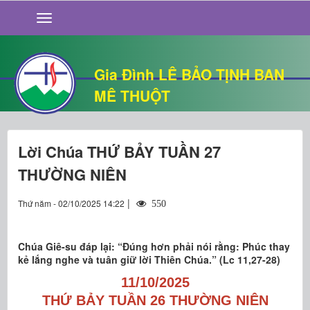
GIỚI THIỆU
TIN TỨC
SỐNG ĐẠO
Gia Đình LÊ BẢO TỊNH BAN
CHUYỆN NHÀ
MÊ THUỘT
QUÁN VĂN
THƯ GIÃN
Lời Chúa THỨ BẢY TUẦN 27
THƯỜNG NIÊN
|
Thứ năm - 02/10/2025 14:22
550
Chúa Giê-su đáp lại: “Đúng hơn phải nói rằng: Phúc thay
kẻ lắng nghe và tuân giữ lời Thiên Chúa.” (Lc 11,27-28)
11
/
1
0/2025
THỨ BẢY TUẦN 26 THƯỜNG NIÊN