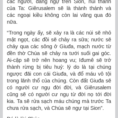
các ngươi, đang ngự trên Sion, núi thánh
của Ta: Giêrusalem sẽ là thành thánh và
các ngoại kiều không còn lai vãng qua đó
nữa.
“Trong ngày ấy, sẽ xảy ra là các núi sẽ nhỏ
mật ngọt, các đồi sẽ chảy ra sữa; nước sẽ
chảy qua các sông ở Giuđa, mạch nước từ
đền thờ Chúa sẽ chảy ra tưới suối gai góc.
Ai-cập sẽ trở nên hoang vu; Iđumê sẽ trở
thành rừng bị tiêu huỷ: lý do là tại chúng
ngược đãi con cái Giuđa, và đổ máu vô tội
trong lãnh thổ của chúng. Còn đất Giuđa sẽ
có người cư ngụ đời đời, và Giêrusalem
cũng sẽ có người cư ngụ từ đời nọ tới đời
kia. Ta sẽ rửa sạch máu chúng mà trước Ta
chưa rửa sạch, và Chúa sẽ ngự tại Sion”.