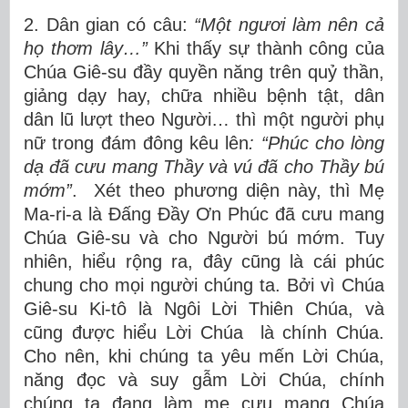
2. Dân gian có câu:
“
Một ngươi làm nên cả
họ thơm lây…”
Khi thấy sự thành công của
Chúa Giê-su đầy quyền năng trên quỷ thần,
giảng dạy hay, chữa nhiều bệnh tật, dân
dân lũ lượt theo Người… thì một người phụ
nữ trong đám đông kêu lên
: “Phúc cho lòng
dạ đã cưu mang Thầy và vú đã cho Thầy bú
mớm”
. Xét theo phương diện này, thì Mẹ
Ma-ri-a là Đấng Đầy Ơn Phúc đã cưu mang
Chúa Giê-su và cho Người bú mớm. Tuy
nhiên, hiểu rộng ra, đây cũng là cái phúc
chung cho mọi người chúng ta. Bởi vì Chúa
Giê-su Ki-tô là Ngôi Lời Thiên Chúa, và
cũng được hiểu Lời Chúa là chính Chúa.
Cho nên, khi chúng ta yêu mến Lời Chúa,
năng đọc và suy gẫm Lời Chúa, chính
chúng ta đang làm mẹ cưu mang Chúa