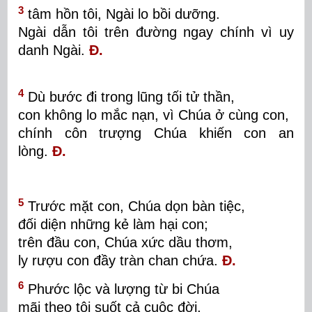
3
tâm hồn tôi, Ngài lo bồi dưỡng.
Ngài dẫn tôi trên đường ngay chính vì uy
danh Ngài
.
Đ.
4
Dù bước đi trong lũng tối tử thần,
con không lo mắc nạn, vì Chúa ở cùng con,
chính côn trượng Chúa khiến con an
lòng.
Đ.
5
Trước mặt con, Chúa dọn bàn tiệc,
đối diện những kẻ làm hại con;
trên đầu con, Chúa xức dầu thơm,
ly rượu con đầy tràn chan chứa.
Đ.
6
Phước lộc và lượng từ bi Chúa
mãi theo tôi suốt cả cuộc đời,