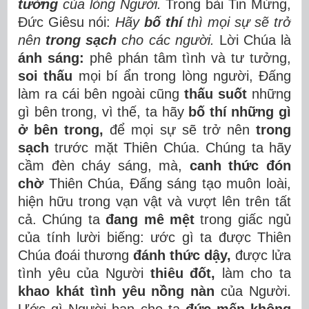
tưởng
của lòng Người.
Trong bài Tin Mừng,
Đức Giêsu nói:
Hãy
bố thí
thì mọi sự sẽ trở
nên
trong sạch
cho các người.
Lời Chúa là
ánh sáng:
phê phán tâm tình và tư tưởng,
soi thấu
mọi bí ẩn trong lòng người, Đấng
làm ra cái bên ngoài cũng
thấu suốt
những
gì bên trong, vì thế, ta hãy
bố thí những gì
ở bên trong,
để mọi sự sẽ trở nên
trong
sạch
trước mặt Thiên Chúa. Chúng ta hãy
cầm đèn cháy sáng, mà,
canh thức đón
chờ
Thiên Chúa, Đấng sáng tạo muôn loài,
hiện hữu trong vạn vật và vượt lên trên tất
cả. Chúng ta
đang mê mệt
trong giấc ngủ
của tính lười biếng: ước gì ta được Thiên
Chúa đoái thương
đánh thức dậy,
được lửa
tình yêu của Người
thiêu đốt,
làm cho ta
khao khát tình yêu nồng nàn
của Người.