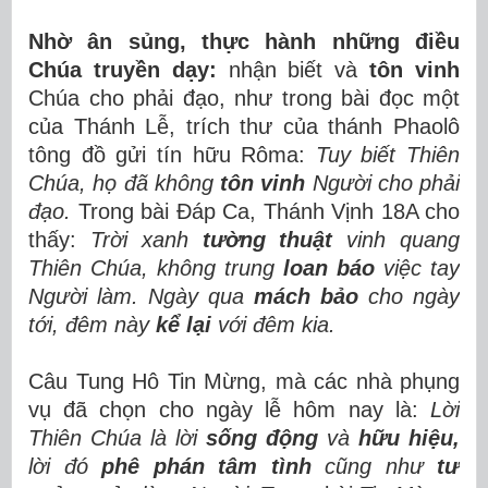
Nhờ ân sủng, thực hành những điều
Chúa truyền dạy:
nhận biết và
tôn vinh
Chúa cho phải đạo, như trong bài đọc một
của Thánh Lễ, trích thư của thánh Phaolô
tông đồ gửi tín hữu Rôma:
Tuy biết Thiên
Chúa, họ đã không
tôn vinh
Người cho phải
đạo.
Trong bài Đáp Ca, Thánh Vịnh 18A cho
thấy:
Trời xanh
tường thuật
vinh quang
Thiên Chúa, không trung
loan báo
việc tay
Người làm. Ngày qua
mách bảo
cho ngày
tới, đêm này
kể lại
với đêm kia.
Câu Tung Hô Tin Mừng, mà các nhà phụng
vụ đã chọn cho ngày lễ hôm nay là:
Lời
Thiên Chúa là lời
sống động
và
hữu hiệu,
lời đó
phê phán tâm tình
cũng như
tư