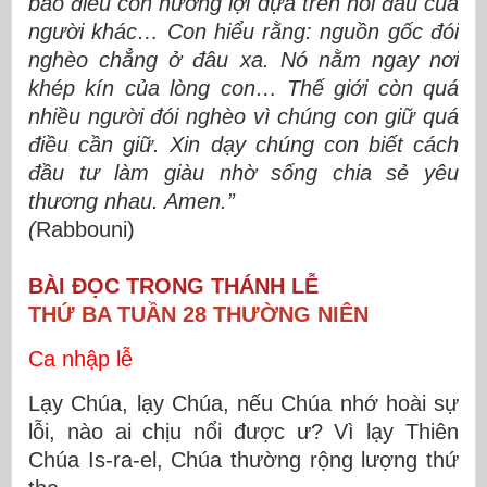
bao điều con hưởng lợi dựa trên nỗi đau của
người khác…
Con hiểu rằng: nguồn gốc đói
nghèo chẳng ở đâu xa. Nó nằm ngay nơi
khép kín của lòng con… Thế giới còn quá
nhiều người đói nghèo vì chúng con giữ quá
điều cần giữ. Xin dạy chúng con biết cách
đầu tư làm giàu nhờ sống chia sẻ yêu
thương nhau. Amen.”
(
Rabbouni)
BÀI ĐỌC TRONG THÁNH LỄ
THỨ BA TUẦN 28 THƯỜNG NIÊN
Ca nhập lễ
Lạy Chúa, lạy Chúa, nếu Chúa nhớ hoài sự
lỗi, nào ai chịu nổi được ư? Vì lạy Thiên
Chúa Is-ra-el, Chúa thường rộng lượng thứ