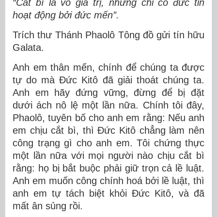
“Cắt bì là vô giá trị, nhưng chỉ có đức tin
hoạt động bởi đức mến”.
Trích thư Thánh Phaolô Tông đồ gửi tín hữu
Galata.
Anh em thân mến, chính để chúng ta được
tự do mà Ðức Kitô đã giải thoát chúng ta.
Anh em hãy đứng vững, đừng để bị đặt
dưới ách nô lệ một lần nữa. Chính tôi đây,
Phaolô, tuyên bố cho anh em rằng: Nếu anh
em chịu cắt bì, thì Ðức Kitô chẳng làm nên
công trạng gì cho anh em. Tôi chứng thực
một lần nữa với mọi người nào chịu cắt bì
rằng: họ bị bắt buộc phải giữ trọn cả lề luật.
Anh em muốn công chính hoá bởi lề luật, thì
anh em tự tách biệt khỏi Ðức Kitô, và đã
mất ân sủng rồi.