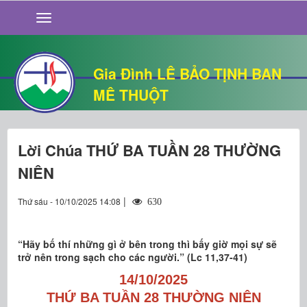
GIỚI THIỆU
TIN TỨC
SỐNG ĐẠO
Gia Đình LÊ BẢO TỊNH BAN
CHUYỆN NHÀ
MÊ THUỘT
QUÁN VĂN
THƯ GIÃN
Lời Chúa THỨ BA TUẦN 28 THƯỜNG
NIÊN
|
Thứ sáu - 10/10/2025 14:08
630
“Hãy bố thí những gì ở bên trong thì bấy giờ mọi sự sẽ
trở nên trong sạch cho các người.” (Lc 11,37-41)
14/10/2025
THỨ BA TUẦN 28 THƯỜNG NIÊN