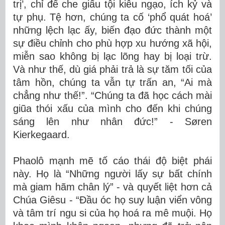
trị’, chỉ để che giấu tội kiêu ngạo, ích kỷ và
tự phụ. Tệ hơn, chúng ta cố ‘phổ quát hoá’
những lệch lạc ấy, biến đạo đức thành một
sự điều chỉnh cho phù hợp xu hướng xã hội,
miễn sao không bị lạc lõng hay bị loại trừ.
Và như thế, dù giá phải trả là sự tăm tối của
tâm hồn, chúng ta vẫn tự trấn an, “Ai mà
chẳng như thế!”. “Chúng ta đã học cách mài
giũa thói xấu của mình cho đến khi chúng
sáng lên như nhân đức!” - Søren
Kierkegaard.
Phaolô mạnh mẽ tố cáo thái độ biệt phái
này. Họ là “Những người lấy sự bất chính
mà giam hãm chân lý” - và quyết liệt hơn cả
Chúa Giêsu - “Đầu óc họ suy luận viển vông
và tâm trí ngu si của họ hoá ra mê muội. Họ