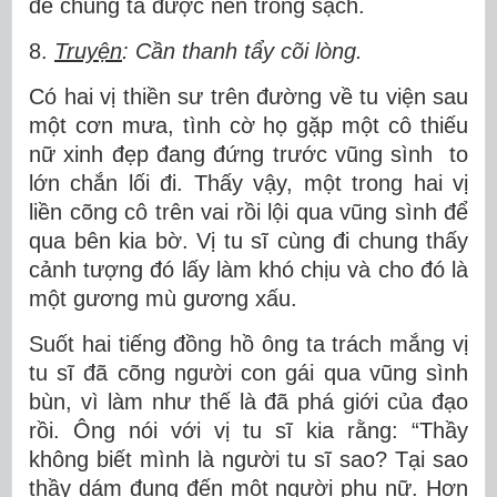
để chúng ta được nên trong sạch.
8.
Truyện
: Cần thanh tẩy cõi lòng.
Có hai vị thiền sư trên đường về tu viện sau
một cơn mưa, tình cờ họ gặp một cô thiếu
nữ xinh đẹp đang đứng trước vũng sình to
lớn chắn lối đi. Thấy vậy, một trong hai vị
liền cõng cô trên vai rồi lội qua vũng sình để
qua bên kia bờ. Vị tu sĩ cùng đi chung thấy
cảnh tượng đó lấy làm khó chịu và cho đó là
một gương mù gương xấu.
Suốt hai tiếng đồng hồ ông ta trách mắng vị
tu sĩ đã cõng người con gái qua vũng sình
bùn, vì làm như thế là đã phá giới của đạo
rồi. Ông nói với vị tu sĩ kia rằng: “Thầy
không biết mình là người tu sĩ sao? Tại sao
thầy dám đụng đến một người phụ nữ. Hơn