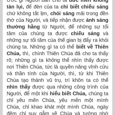
Ước gì Người ban cho ta
đức mến không
tàn lụi,
để đèn của ta
chỉ biết chiếu sáng
chứ không tắt lịm,
chói sáng
mãi trong đền
thờ của Người, và tiếp nhận được
ánh sáng
thường hằng
từ Người, để những sự tối
tăm của chúng ta được
chiếu sáng
và
những sự tối tăm của thế gian bị đẩy ra khỏi
chúng ta. Những gì ta có thể
biết về Thiên
Chúa,
thì, chính Thiên Chúa đã cho ta thấy
rõ; những gì ta không thể nhìn thấy được
nơi Thiên Chúa, tức là quyền năng vĩnh cửu
và thần tính của Người, thì, từ khi Thiên
Chúa tạo thành vũ trụ, trí khôn ta có thể
nhìn thấy
được qua những công trình của
Người, để một khi
hiểu biết Chúa,
chúng ta
chỉ yêu mến Chúa, yêu mến một mình
Chúa, chỉ khao khát một mình Chúa, ngày
đêm chỉ suy gẫm về Chúa và tưởng nhớ