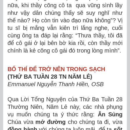
nữa, khi thầy cõng cô ta qua vũng sình lầy
như vậy dân chúng thấy sẽ suy nghĩ như
thế nào? Họ còn tin vào đạo nữa không”? Vị
tu sĩ bị mắng vẫn kiên trì lắng nghe, cuối
cùng ông ta đáp lại rằng: “Thưa thầy, tôi đã
để cô gái ở lại bên bờ kia rồi, còn thầy mới
chính là kẻ cõng cô gái đó trong lòng mình”.
BỐ THÍ ĐỂ TRỞ NÊN TRONG SẠCH
(THỨ BA TUẦN 28 TN NĂM LẺ)
Emmanuel Nguyễn Thanh Hiền, OSB
Qua Lời Tổng Nguyện của Thứ Ba Tuần 28
Thường Niên, Năm Lẻ này, các nhà phụng
vụ muốn chúng ta ý thức rằng:
Ân Sủng
Chúa vừa
mở đường
cho chúng ta đi, vừa
đồng hành
với chúng ta luôn mãi, để ta
sốt