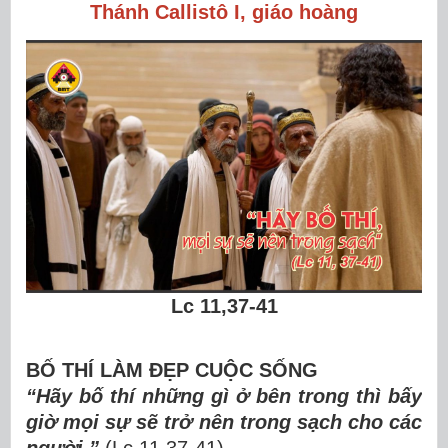
Thánh Callistô I, giáo hoàng
Lc 11,37-41
BỐ THÍ LÀM ĐẸP CUỘC SỐNG
“Hãy bố thí những gì ở bên trong thì bấy
giờ mọi sự sẽ trở nên trong sạch cho các