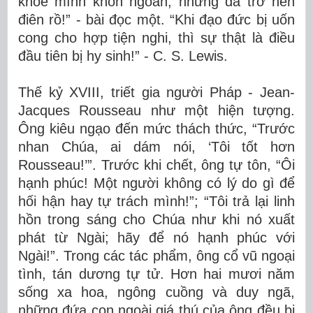
khoe mình khôn ngoan, nhưng đã trở nên
điên rồ!” - bài đọc một. “Khi đạo đức bị uốn
cong cho hợp tiện nghi, thì sự thật là điều
đầu tiên bị hy sinh!” - C. S. Lewis.
Thế kỷ XVIII, triết gia người Pháp - Jean-
Jacques Rousseau như một hiện tượng.
Ông kiêu ngạo đến mức thách thức, “Trước
nhan Chúa, ai dám nói, ‘Tôi tốt hơn
Rousseau!’”. Trước khi chết, ông tự tôn, “Ôi
hạnh phúc! Một người không có lý do gì để
hối hận hay tự trách mình!”; “Tôi trả lại linh
hồn trong sáng cho Chúa như khi nó xuất
phát từ Ngài; hãy để nó hạnh phúc với
Ngài!”. Trong các tác phẩm, ông cổ vũ ngoại
tình, tán dương tự tử. Hơn hai mươi năm
sống xa hoa, ngông cuồng và duy ngã,
những đứa con ngoài giá thú của ông đều bị