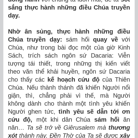
sắng thực hành những điều Chúa truyền
dạy.
Nhờ ân sủng, thực hành những điều
Chúa truyền dạy:
sám hối
quay về
với
Chúa, như trong bài đọc một của giờ Kinh
Sách, trích sách ngôn sứ Dacaria: Viễn
tượng tái thiết, trong những thị kiến viết
theo văn thể khải huyền, ngôn sứ Dacaria
cho thấy các
kế hoạch cứu độ
của Thiên
Chúa. Nếu thành thánh đã khiến Người nổi
giận, thì, chẳng phải vì thế, mà Người
không dành cho thành một tình yêu khiến
Người ghen tức,
tình yêu sẽ dẫn tới ơn
cứu độ,
một khi dân Chúa
sám hối
ăn
năn…
Ta sẽ trở về Giêrusalem mà
thương
xót
thành này.
Đền Thờ của Ta sẽ được
xây