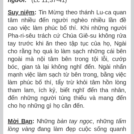
người.”
(Lc 11,37-41)
Suy niệm
:
Tin Mừng
theo
thánh Lu-ca quan
tâm nhiều đến người nghè
o
nhiều lần đề
cao việc làm phúc bố thí. Khi những người
Pha-ri-sêu trách cứ Chúa Giê-su không rửa
tay trước khi ăn theo tập tục của họ, Ngài
cho rằng họ quá lo làm sạch những cái bên
ngoài mà nội tâm bên trong tội lỗi, cướp
bóc, gian tà lại không nghĩ đến. Ngài
nhấn
mạnh
việc làm sạch từ bên trong, bằng
việc
làm phúc bố
thí,
tẩy trừ khỏi tâm hồn lòng
tham lam, ích kỷ, biết nghĩ đến tha nhân,
đến những người túng thiếu và mang đến
cho họ những gì họ cần đến.
Mời Bạn
:
Những
bàn tay ngọc
, những
tấm
lòng vàng
đang làm đẹp cuộc sống quanh