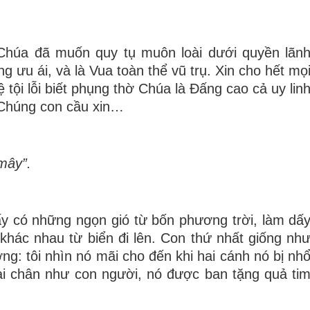
Chúa đã muốn quy tụ muôn loài dưới quyền lãn
 ưu ái, và là Vua toàn thể vũ trụ. Xin cho hết mọ
ệ tội lỗi biết phụng thờ Chúa là Ðấng cao cả uy lin
 Chúng con cầu xin…
mây”.
hấy có những ngọn gió từ bốn phương trời, làm dấ
khác nhau từ biển đi lên. Con thứ nhất giống nh
g: tôi nhìn nó mãi cho đến khi hai cánh nó bị nh
hai chân như con người, nó được ban tặng quả ti