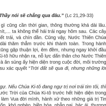
 Th
ầ
y n
ó
i s
ẽ
ch
ẳ
ng qua
đâ
u.
”
(Lc 21,29-33)
 g
ì
c
ũ
ng c
ầ
n th
ờ
i gian, th
ô
ng th
ườ
ng kh
á
d
à
i l
â
u
m
í
t,
…
ta kh
ô
ng th
ể
h
á
i tr
á
i ngay h
ô
m sau. C
á
c c
â
k
ế
t tr
á
i, v
à
ch
í
n d
ầ
n. C
ũ
ng v
ậ
y, N
ướ
c Thi
ê
n Ch
ú
 d
à
i th
ă
m th
ẳ
m tr
ướ
c khi th
à
nh toàn. Trong hàn
c
ũ
ng g
ặ
p thu
ậ
n l
ợ
i,
ê
m
đề
m, nh
ư
ng ngay kh
ở
i
đầ
Ki-t
ô
h
ữ
u nh
ậ
n ra, n
ỗ
l
ự
c d
ấ
n th
â
n cho N
ướ
c Thi
ê
v
à
â
n s
ủ
ng
ấ
y hi
ệ
n di
ệ
n trong cu
ộ
c
đờ
i, m
ô
i tr
ườ
n
-su x
á
c quy
ế
t
“
Tr
ờ
i
đấ
t s
ẽ
qua
đ
i, nh
ư
ng nh
ữ
ng l
ờ
g
ự
. N
ế
u Ch
ú
a Ki-t
ô
đ
ang ng
ự
tr
ị
n
ơ
i tr
á
i tim t
ô
i, th
ướ
c Tr
ờ
i c
ủ
a Ch
ú
a Ki-t
ô
tr
ướ
c h
ế
t hi
ệ
n di
ệ
n tron
 l
à
m Vua
đờ
i m
ì
nh, h
à
nh x
ử
theo nh
ữ
ng gi
á
tr
ị
Ti
t
ố
n, kh
ó
ngh
è
o, hi
ề
n h
ò
a, nh
ẫ
n n
ạ
i, b
á
c
á
i, th
ươ
n