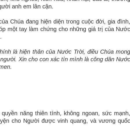
g
ườ
i anh em l
â
n cận.
c
ủ
a Ch
ú
a
đ
ang hi
ệ
n di
ệ
n trong cu
ộ
c
đờ
i, gia
đ
ình
ó
p m
ộ
t tay l
à
m ch
ứ
ng cho nh
ữ
ng gi
á
tr
ị
c
ủ
a N
ướ
.
h
í
nh l
à
hi
ệ
n th
â
n c
ủ
a N
ướ
c Tr
ờ
i,
đ
i
ề
u Ch
ú
a mon
 ng
ườ
i. Xin cho con x
á
c t
í
n m
ì
nh l
à
c
ô
ng d
â
n N
ướ
Amen.
n quyền năng thiên tính, không ngoan, sức mạnh
uyện cho Người được vinh quang, và vương quố