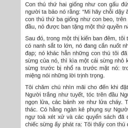
Con thú thứ hai giống như con gấu đứ
người ta bảo nó rằng: “Mi hãy chỗi dậy ă
con thú thứ ba giống như con beo, trê
đầu, nó được ban tặng một thứ quyền n
Sau đó, trong một thị kiến ban đêm, tôi
có nanh sắt to lớn, nó đang cắn nuốt nha
đạp; nó khác hẳn những con thú tôi đã
sừng của nó, thì kìa một cái sừng nhỏ 
sừng trước bị nhổ ra trước mặt nó: t
miệng nói những lời trịnh trọng.
Tôi chăm chú nhìn mãi cho đến khi đặt
Người trắng như tuyết, tóc trên đầu Ng
ngọn lửa, các bánh xe như lửa cháy. 
thác. Có hằng ngàn kẻ phụng sự Ngườ
ngự toà xét xử và các quyển sách đã 
chiếc sừng ấy phát ra: Tôi thấy con thú đ