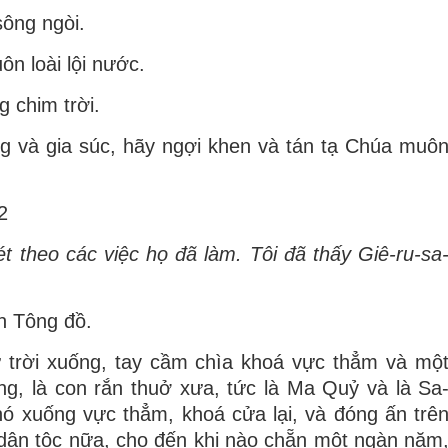
sông ngòi.
n loài lội nước.
 chim trời.
g và gia súc, hãy ngợi khen và tán tạ Chúa muô
2
t theo các việc họ đã làm. Tôi đã thấy Giê-ru-sa
n Tông đồ.
từ trời xuống, tay cầm chìa khoá vực thẳm và mộ
ồng, là con rắn thuở xưa, tức là Ma Quỷ và là Sa
 nó xuống vực thẳm, khoá cửa lại, và đóng ấn trê
 dân tộc nữa, cho đến khi nào chẵn một ngàn năm