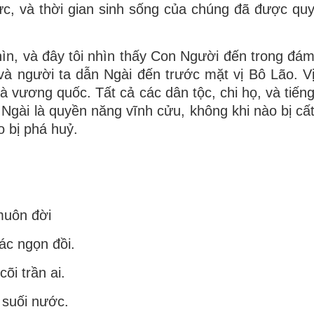
ực, và thời gian sinh sống của chúng đã được qu
hìn, và đây tôi nhìn thấy Con Người đến trong đá
 và người ta dẫn Ngài đến trước mặt vị Bô Lão. V
 vương quốc. Tất cả các dân tộc, chi họ, và tiến
Ngài là quyền năng vĩnh cửu, không khi nào bị cấ
 bị phá huỷ.
muôn đời
ác ngọn đồi.
õi trần ai.
 suối nước.