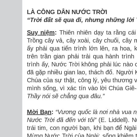
LÀ CÔNG DÂN NƯỚC TRỜI
“Trời
đ
ấ
t s
ẽ
qua
đ
i, nh
ư
ng nh
ữ
ng l
ờ
i
Suy niệm
:
Thiên nhiên d
ạ
y ta r
ằ
ng c
á
i
Tr
ồ
ng c
â
y v
ả
, c
â
y xo
à
i, c
â
y chu
ố
i, c
â
y 
ấ
y ph
ả
i qua ti
ế
n tr
ì
nh l
ớ
n l
ê
n, ra hoa, 
tr
ê
n tr
ầ
n gian ph
ả
i tr
ả
i qua h
à
nh tr
ì
nh
trình
ấ
y, N
ướ
c Tr
ờ
i kh
ô
ng ph
ả
i l
ú
c n
à
o 
đ
ã
g
ặ
p nhi
ề
u gian lao, th
á
ch
đố
. Ng
ườ
i 
Ch
ú
a c
ủ
a s
ự
th
ậ
t, c
ô
ng l
ý
, y
ê
u th
ươ
ng 
m
ì
nh s
ố
ng, v
ì
x
á
c t
í
n v
à
o l
ờ
i Ch
ú
a Gi
ê
Th
ầ
y n
ó
i s
ẽ
ch
ẳ
ng qua
đ
âu.”
Mời B
ạ
n
:
“V
ươ
ng qu
ố
c l
à
n
ơ
i nh
à
vua n
N
ướ
c Tr
ờ
i
đ
ã
đế
n v
ớ
i t
ô
i
”
(E. Liddell).
N
tr
á
i tim, con ng
ườ
i b
ạ
n, khi b
ạ
n
để
Ng
à
i
M
ừ
ng N
ướ
c Tr
ờ
i c
ủ
a Ng
à
i: s
ố
ng khi
ê
m 