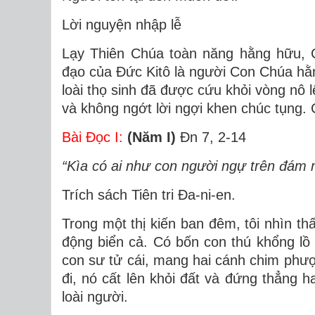
Lời nguyện nhập lễ
Lạy Thiên Chúa toàn năng hằng hữu, 
đạo của Ðức Kitô là người Con Chúa hằng
loài thọ sinh đã được cứu khỏi vòng nô l
và không ngớt lời ngợi khen chúc tụng.
Bài Ðọc I:
(Năm I)
Ðn 7, 2-14
“Kìa có ai như con người ngự trên đám 
Trích sách Tiên tri Ða-ni-en.
Trong một thị kiến ban đêm, tôi nhìn t
động biển cả. Có bốn con thú khổng lồ 
con sư tử cái, mang hai cánh chim phượn
đi, nó cất lên khỏi đất và đứng thẳng 
loài người.