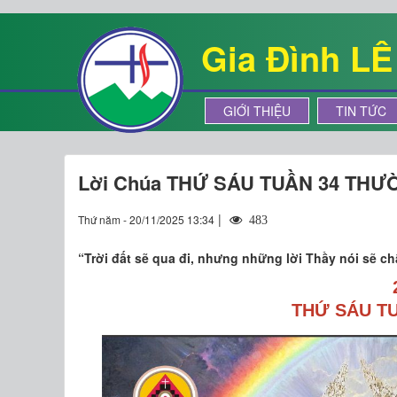
Gia Đình L
GIỚI THIỆU
TIN TỨC
Lời Chúa THỨ SÁU TUẦN 34 THƯ
|
Thứ năm - 20/11/2025 13:34
483
“Trời đất sẽ qua đi, nhưng những lời Thầy nói sẽ ch
THỨ SÁU T