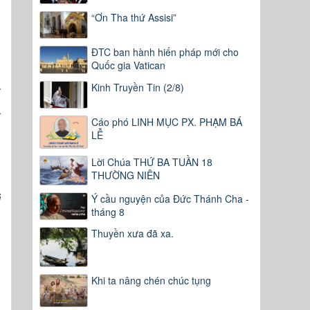
“Ơn Tha thứ Assisi”
ĐTC ban hành hiến pháp mới cho
Quốc gia Vatican
.
Kinh Truyền Tin (2/8)
y
a
Cáo phó LINH MỤC PX. PHẠM BÁ
h
LỄ
u
Lời Chúa THỨ BA TUẦN 18
n
THƯỜNG NIÊN
g
Ý cầu nguyện của Đức Thánh Cha -
i
tháng 8
Thuyền xưa đã xa.
ì
g
Khi ta nâng chén chúc tụng
n
g