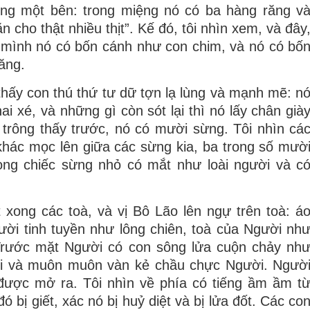
ng một bên: trong miệng nó có ba hàng răng v
n cho thật nhiều thịt”. Kế đó, tôi nhìn xem, và đây
n mình nó có bốn cánh như con chim, và nó có bố
ăng.
 thấy con thú thứ tư dữ tợn lạ lùng và mạnh mẽ: n
i xé, và những gì còn sót lại thì nó lấy chân già
 trông thấy trước, nó có mười sừng. Tôi nhìn cá
khác mọc lên giữa các sừng kia, ba trong số mườ
rong chiếc sừng nhỏ có mắt như loài người và c
 xong các toà, và vị Bô Lão lên ngự trên toà: á
ười tinh tuyền như lông chiên, toà của Người nh
Trước mặt Người có con sông lửa cuộn chảy nh
i và muôn muôn vàn kẻ chầu chực Người. Ngườ
được mở ra. Tôi nhìn về phía có tiếng ầm ầm t
ó bị giết, xác nó bị huỷ diệt và bị lửa đốt. Các co