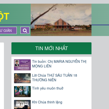
ỘT
Ư GIÃN
TIN MỚI NHẤT
Tin buồn: Chị MARIA NGUYỄN THỊ
MỘNG LIÊN
Lời Chúa THỨ SÁU TUẦN 18
THƯỜNG NIÊN
Tình yêu muôn thuở
Khi Chúa thinh lặng