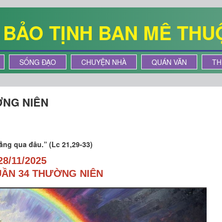
Ê BẢO TỊNH BAN MÊ THU
SỐNG ĐẠO
CHUYỆN NHÀ
QUÁN VĂN
TH
ỜNG NIÊN
ẳng qua đâu.” (Lc 21,29-33)
28/11/2025
UẦN 34 THƯỜNG NIÊN