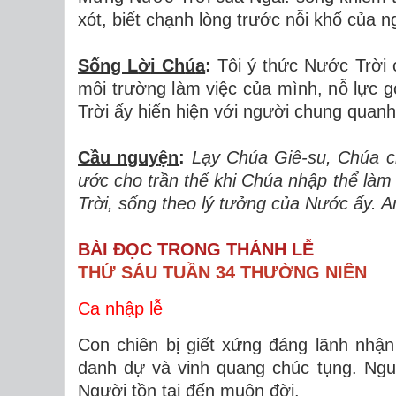
x
ó
t, bi
ế
t ch
ạ
nh l
ò
ng tr
ướ
c n
ỗ
i kh
ổ
c
ủ
a n
Sống L
ờ
i Ch
ú
a
:
Tôi ý th
ứ
c N
ướ
c Tr
ờ
i 
môi tr
ườ
ng l
à
m vi
ệ
c c
ủ
a m
ì
nh, n
ỗ
l
ự
c g
Tr
ờ
i
ấ
y hi
ể
n hi
ệ
n v
ớ
i người chung quanh
Cầu nguy
ệ
n
:
L
ạ
y Ch
ú
a Gi
ê
-su, Ch
ú
a c
ướ
c cho tr
ầ
n th
ế
khi Ch
ú
a nh
ậ
p th
ể
l
à
m
Tr
ờ
i, s
ố
ng theo l
ý
t
ưở
ng c
ủ
a N
ướ
c ấy. 
BÀI ĐỌC TRONG THÁNH LỄ
THỨ SÁU TUẦN 34 THƯỜNG NIÊN
Ca nhập lễ
Con chiên bị giết xứng đáng lãnh nhậ
danh dự và vinh quang chúc tụng. Ng
Người tồn tại đến muôn đời.