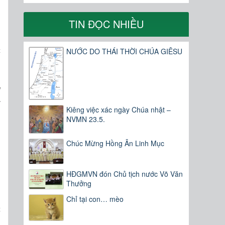
TIN ĐỌC NHIỀU
,
c
NƯỚC DO THÁI THỜI CHÚA GIÊSU
g
c
Kiêng việc xác ngày Chúa nhật –
NVMN 23.5.
Chúc Mừng Hồng Ân Linh Mục
HĐGMVN đón Chủ tịch nước Võ Văn
Thưởng
,
Chỉ tại con… mèo
c