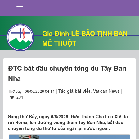
GIỚI THIỆU
TIN TỨC
SỐNG ĐẠO
Gia Đình LÊ BẢO TỊNH BAN
CHUYỆN NHÀ
MÊ THUỘT
QUÁN VĂN
THƯ GIÃN
ĐTC bắt đầu chuyến tông du Tây Ban
Nha
|
Tác giả bài viết:
Vatican News |
Thứ bảy - 06/06/2026 04:14
204
Sáng thứ Bảy, ngày 6/6/2026, Đức Thánh Cha Lêô XIV đã
rời Roma, lên đường viếng thăm Tây Ban Nha, bắt đầu
chuyến tông du thứ tư của ngài tại nước ngoài.