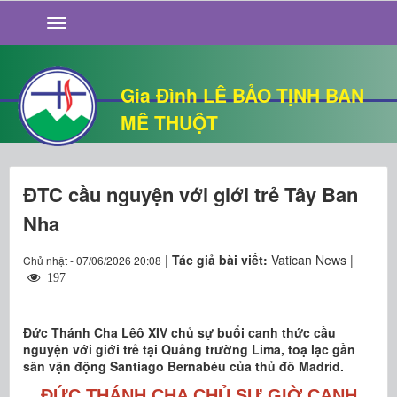
GIỚI THIỆU
TIN TỨC
SỐNG ĐẠO
Gia Đình LÊ BẢO TỊNH BAN
CHUYỆN NHÀ
MÊ THUỘT
QUÁN VĂN
THƯ GIÃN
ĐTC cầu nguyện với giới trẻ Tây Ban
Nha
|
Tác giả bài viết:
Vatican News |
Chủ nhật - 07/06/2026 20:08
197
Đức Thánh Cha Lêô XIV chủ sự buổi canh thức cầu
nguyện với giới trẻ tại Quảng trường Lima, toạ lạc gần
sân vận động Santiago Bernabéu của thủ đô Madrid.
ĐỨC THÁNH CHA CHỦ SỰ GIỜ CANH