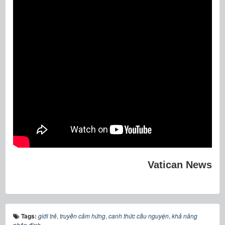
Vatican News
Tags:
giới trẻ
,
truyền cảm hứng
,
canh thức cầu nguyện
,
khả năng
phân định