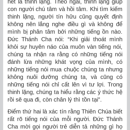
hết là thinh lặng. Theo ngài, thinh lặng giúp
con người chú tâm và hồi tâm. Khi tìm kiếm
thinh lặng, người tín hữu cũng quyết định
không nên lắng nghe điều gì và không để
mình bị phân tâm bởi những tiếng ồn nào.
Đức Thánh Cha nói: “Khi giải thoát mình
khỏi sự huyên náo của muôn vàn tiếng nói,
chúng ta nhận ra rằng có những tiếng nói
đánh lừa những khát vọng của mình, có
những tiếng nói mua chuộc chúng ta nhưng
không nuôi dưỡng chúng ta, và cũng có
những tiếng nói chỉ cất lên vì tư lợi. Trong
thinh lặng, chúng ta hiểu rằng các ý thức hệ
rồi sẽ qua đi, còn chân lý thì tồn tại”.
Điểm thứ hai là xác tín rằng Thiên Chúa biết
rất rõ tiếng nói của mỗi người. Đức Thánh
Cha mời gọi người trẻ diễn tả những gì họ