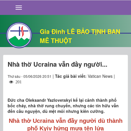
GIỚI THIỆU
TIN TỨC
SỐNG ĐẠO
Gia Đình LÊ BẢO TỊNH BAN
CHUYỆN NHÀ
MÊ THUỘT
QUÁN VĂN
THƯ GIÃN
Nhà thờ Ucraina vẫn đầy người...
|
Tác giả bài viết:
Vatican News |
Thứ sáu - 05/06/2026 20:51
201
Đức cha Oleksandr Yazlovetskyi kể lại cảnh thành phố
bốc cháy, nhà thờ rung chuyển, nhưng các tín hữu vẫn
đến cầu nguyện, dù mệt mỏi nhưng kiên cường.
Nhà thờ Ucraina vẫn đầy người dù thành
phố Kyiv hứng mưa tên lửa