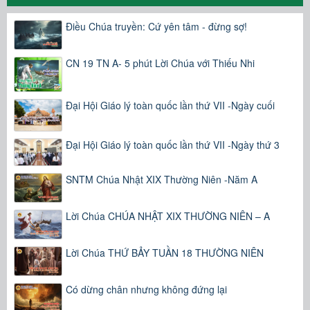
Điều Chúa truyền: Cứ yên tâm - đừng sợ!
CN 19 TN A- 5 phút Lời Chúa với Thiếu Nhi
Đại Hội Giáo lý toàn quốc lần thứ VII -Ngày cuối
Đại Hội Giáo lý toàn quốc lần thứ VII -Ngày thứ 3
SNTM Chúa Nhật XIX Thường Niên -Năm A
Lời Chúa CHÚA NHẬT XIX THƯỜNG NIÊN – A
Lời Chúa THỨ BẢY TUẦN 18 THƯỜNG NIÊN
Có dừng chân nhưng không đứng lại