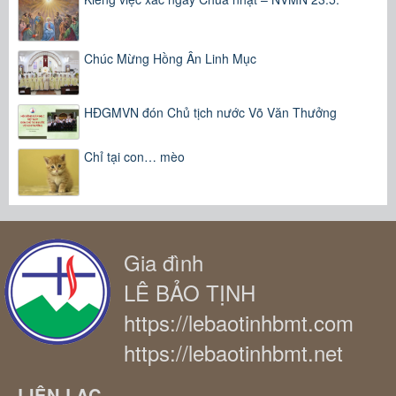
Chúc Mừng Hồng Ân Linh Mục
HĐGMVN đón Chủ tịch nước Võ Văn Thưởng
Chỉ tại con… mèo
Gia đình
LÊ BẢO TỊNH
https://lebaotinhbmt.com
https://lebaotinhbmt.net
LIÊN LẠC