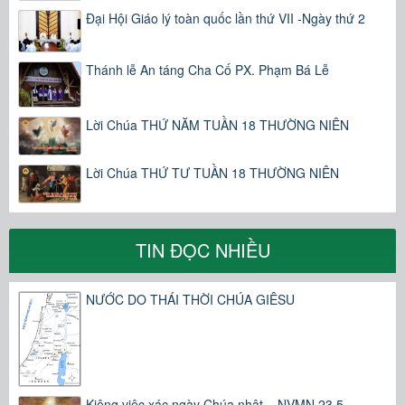
Đại Hội Giáo lý toàn quốc lần thứ VII -Ngày thứ 2
Thánh lễ An táng Cha Cố PX. Phạm Bá Lễ
Lời Chúa THỨ NĂM TUẦN 18 THƯỜNG NIÊN
Lời Chúa THỨ TƯ TUẦN 18 THƯỜNG NIÊN
TIN ĐỌC NHIỀU
NƯỚC DO THÁI THỜI CHÚA GIÊSU
Kiêng việc xác ngày Chúa nhật – NVMN 23.5.