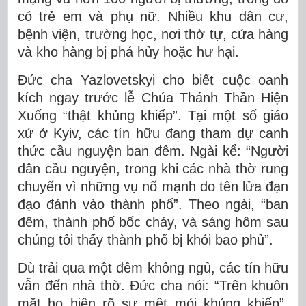
có trẻ em và phụ nữ. Nhiều khu dân cư,
bệnh viện, trường học, nơi thờ tự, cửa hàng
và kho hàng bị phá hủy hoặc hư hại.
Đức cha Yazlovetskyi cho biết cuộc oanh
kích ngay trước lễ Chúa Thánh Thần Hiện
Xuống “thật khủng khiếp”. Tại một số giáo
xứ ở Kyiv, các tín hữu đang tham dự canh
thức cầu nguyện ban đêm. Ngài kể: “Người
dân cầu nguyện, trong khi các nhà thờ rung
chuyển vì những vụ nổ mạnh do tên lửa đạn
đạo đánh vào thành phố”. Theo ngài, “ban
đêm, thành phố bốc cháy, và sáng hôm sau
chúng tôi thấy thành phố bị khói bao phủ”.
Dù trải qua một đêm không ngủ, các tín hữu
vẫn đến nhà thờ. Đức cha nói: “Trên khuôn
mặt họ hiện rõ sự mệt mỏi khủng khiếp”.