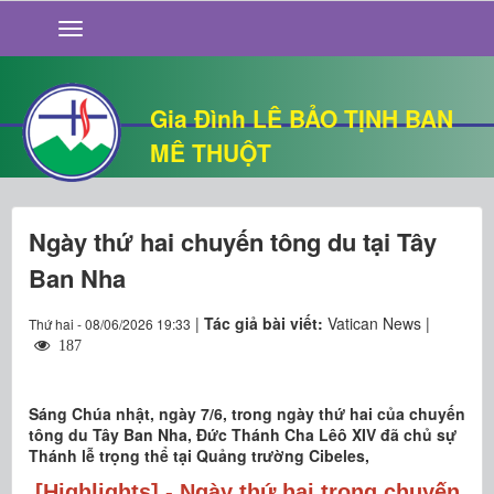
GIỚI THIỆU
TIN TỨC
SỐNG ĐẠO
Gia Đình LÊ BẢO TỊNH BAN
CHUYỆN NHÀ
MÊ THUỘT
QUÁN VĂN
THƯ GIÃN
Ngày thứ hai chuyến tông du tại Tây
Ban Nha
|
Tác giả bài viết:
Vatican News |
Thứ hai - 08/06/2026 19:33
187
Sáng Chúa nhật, ngày 7/6, trong ngày thứ hai của chuyến
tông du Tây Ban Nha, Đức Thánh Cha Lêô XIV đã chủ sự
Thánh lễ trọng thể tại Quảng trường Cibeles,
[Highlights] - Ngày thứ hai trong chuyến