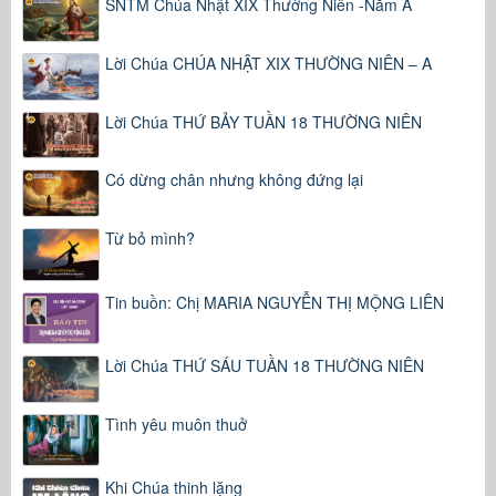
SNTM Chúa Nhật XIX Thường Niên -Năm A
Lời Chúa CHÚA NHẬT XIX THƯỜNG NIÊN – A
Lời Chúa THỨ BẢY TUẦN 18 THƯỜNG NIÊN
Có dừng chân nhưng không đứng lại
Từ bỏ mình?
Tin buồn: Chị MARIA NGUYỄN THỊ MỘNG LIÊN
Lời Chúa THỨ SÁU TUẦN 18 THƯỜNG NIÊN
Tình yêu muôn thuở
Khi Chúa thinh lặng