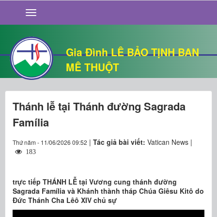
GIỚI THIỆU
TIN TỨC
SỐNG ĐẠO
Gia Đình LÊ BẢO TỊNH BAN
CHUYỆN NHÀ
MÊ THUỘT
QUÁN VĂN
THƯ GIÃN
Thánh lễ tại Thánh đường Sagrada
Família
|
Tác giả bài viết:
Vatican News |
Thứ năm - 11/06/2026 09:52
183
trực tiếp THÁNH LỄ tại Vương cung thánh đường
Sagrada Família và Khánh thành tháp Chúa Giêsu Kitô do
Đức Thánh Cha Lêô XIV chủ sự