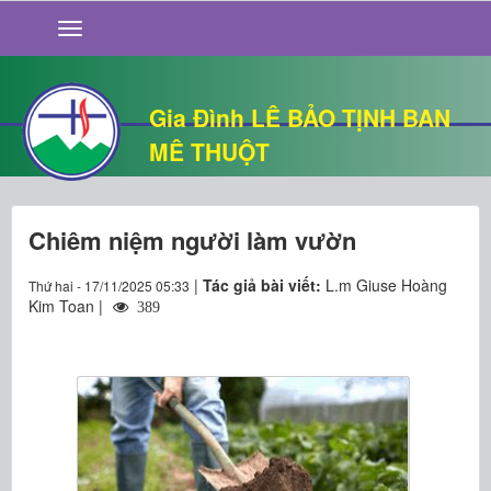
GIỚI THIỆU
TIN TỨC
SỐNG ĐẠO
Gia Đình LÊ BẢO TỊNH BAN
CHUYỆN NHÀ
MÊ THUỘT
QUÁN VĂN
THƯ GIÃN
Chiêm niệm người làm vườn
|
Tác giả bài viết:
L.m Giuse Hoàng
Thứ hai - 17/11/2025 05:33
Kim Toan |
389