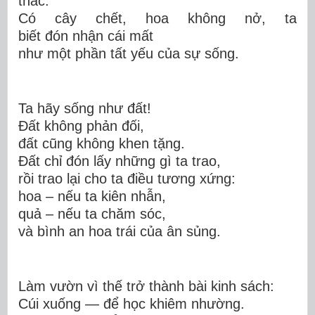
thác
.
Có cây chết, hoa không nở,
ta
biết
đón
nhận cái mất
như một phần tất yếu của sự sống.
Ta hãy
sống như đ
ất!
Đất không phản đối,
đất cũng không khen tặng.
Đất chỉ đón lấy những gì ta trao,
rồi trao lại cho ta điều tương xứng:
hoa – nếu ta kiên nhẫn,
quả – nếu ta chăm sóc,
và bình an hoa trái của ân sủng
.
Làm vườn vì thế trở thành bài
kinh sách:
Cúi xuống — để học khiêm nhường.