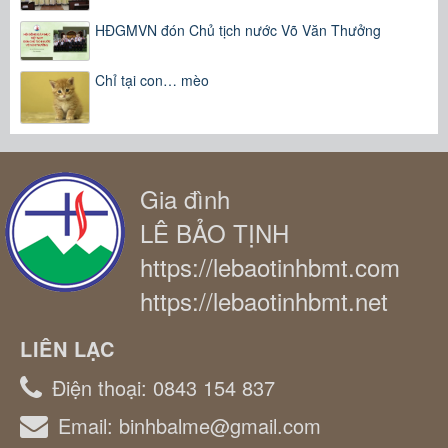
HĐGMVN đón Chủ tịch nước Võ Văn Thưởng
Chỉ tại con… mèo
Gia đình
LÊ BẢO TỊNH
https://lebaotinhbmt.com
https://lebaotinhbmt.net
LIÊN LẠC
Điện thoại:
0843 154 837
Email:
binhbalme@gmail.com