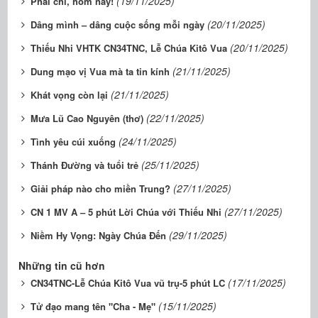
(19/11/2025)
Phải chi, hôm nay!
(20/11/2025)
Dâng mình – dâng cuộc sống mỗi ngày
(20/11/2025)
Thiếu Nhi VHTK CN34TNC, Lễ Chúa Kitô Vua
(21/11/2025)
Dung mạo vị Vua mà ta tin kính
(21/11/2025)
Khát vọng còn lại
(22/11/2025)
Mưa Lũ Cao Nguyên (thơ)
(24/11/2025)
Tình yêu cúi xuống
(25/11/2025)
Thánh Đường và tuổi trẻ
(27/11/2025)
Giải pháp nào cho miền Trung?
(27/11/2025)
CN 1 MV A – 5 phút Lời Chúa với Thiếu Nhi
(29/11/2025)
Niềm Hy Vọng: Ngày Chúa Đến
Những tin cũ hơn
(17/11/2025)
CN34TNC-Lễ Chúa Kitô Vua vũ trụ-5 phút LC
(15/11/2025)
Tử đạo mang tên "Cha - Mẹ"