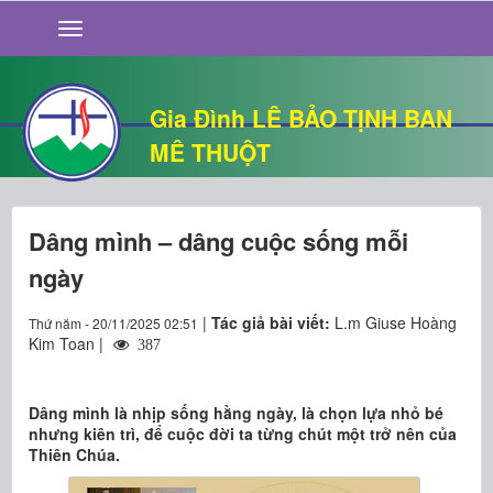
GIỚI THIỆU
TIN TỨC
SỐNG ĐẠO
Gia Đình LÊ BẢO TỊNH BAN
CHUYỆN NHÀ
MÊ THUỘT
QUÁN VĂN
THƯ GIÃN
Dâng mình – dâng cuộc sống mỗi
ngày
|
Tác giả bài viết:
L.m Giuse Hoàng
Thứ năm - 20/11/2025 02:51
Kim Toan |
387
Dâng mình là nhịp sống hằng ngày, là chọn lựa nhỏ bé
nhưng kiên trì, để cuộc đời ta từng chút một trở nên của
Thiên Chúa.