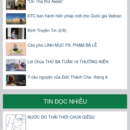
“Ơn Tha thứ Assisi”
ĐTC ban hành hiến pháp mới cho Quốc gia Vatican
Kinh Truyền Tin (2/8)
Cáo phó LINH MỤC PX. PHẠM BÁ LỄ
Lời Chúa THỨ BA TUẦN 18 THƯỜNG NIÊN
Ý cầu nguyện của Đức Thánh Cha -tháng 8
TIN ĐỌC NHIỀU
NƯỚC DO THÁI THỜI CHÚA GIÊSU