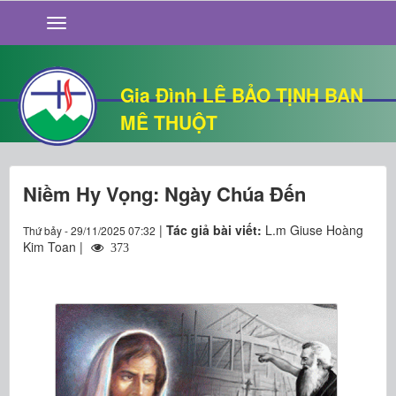
GIỚI THIỆU
TIN TỨC
SỐNG ĐẠO
Gia Đình LÊ BẢO TỊNH BAN
CHUYỆN NHÀ
MÊ THUỘT
QUÁN VĂN
THƯ GIÃN
Niềm Hy Vọng: Ngày Chúa Đến
|
Tác giả bài viết:
L.m Giuse Hoàng
Thứ bảy - 29/11/2025 07:32
Kim Toan |
373