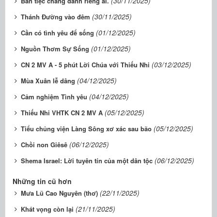
(30/11/2025)
Bàn tiệc chẳng dành riêng ai.
(30/11/2025)
Thánh Đường vào đêm
(01/12/2025)
Cần có tình yêu để sống
(01/12/2025)
Nguồn Thơm Sự Sống
(03/12/2025)
CN 2 MV A - 5 phút Lời Chúa với Thiếu Nhi
(04/12/2025)
Mùa Xuân lễ dâng
(04/12/2025)
Cảm nghiệm Tình yêu
(05/12/2025)
Thiếu Nhi VHTK CN 2 MV A
(05/12/2025)
Tiểu chủng viện Làng Sông xơ xác sau bão
(06/12/2025)
Chồi non Giêsê
(06/12/2025)
Shema Israel: Lời tuyên tín của một dân tộc
Những tin cũ hơn
(22/11/2025)
Mưa Lũ Cao Nguyên (thơ)
(21/11/2025)
Khát vọng còn lại