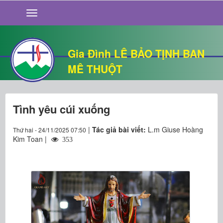
GIỚI THIỆU
TIN TỨC
SỐNG ĐẠO
Gia Đình LÊ BẢO TỊNH BAN
CHUYỆN NHÀ
MÊ THUỘT
QUÁN VĂN
THƯ GIÃN
Tình yêu cúi xuống
|
Tác giả bài viết:
L.m Giuse Hoàng
Thứ hai - 24/11/2025 07:50
Kim Toan |
353