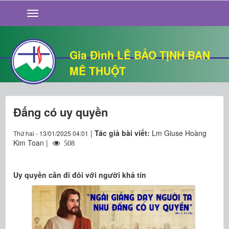
GIỚI THIỆU
TIN TỨC
SỐNG ĐẠO
Gia Đình LÊ BẢO TỊNH BAN
CHUYỆN NHÀ
MÊ THUỘT
QUÁN VĂN
THƯ GIÃN
Đấng có uy quyền
|
Tác giả bài viết:
Lm Giuse Hoàng
Thứ hai - 13/01/2025 04:01
Kim Toan |
508
Uy quyền cần đi đôi với người khả tín