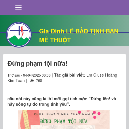
GIỚI THIỆU
TIN TỨC
SỐNG ĐẠO
Gia Đình LÊ BẢO TỊNH BAN
CHUYỆN NHÀ
MÊ THUỘT
QUÁN VĂN
THƯ GIÃN
Đừng phạm tội nữa!
|
Tác giả bài viết:
Lm Giuse Hoàng
Thứ sáu - 04/04/2025 06:06
Kim Toan |
768
câu nói này cũng là lời mời gọi tích cực: "Đứng lên! và
hãy sống tự do trong tình yêu".