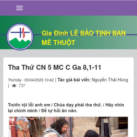
GIỚI THIỆU
TIN TỨC
SỐNG ĐẠO
Gia Đình LÊ BẢO TỊNH BAN
CHUYỆN NHÀ
MÊ THUỘT
QUÁN VĂN
THƯ GIÃN
Tha Thứ CN 5 MC C Ga 8,1-11
|
Tác giả bài viết:
Nguyễn Thái Hùng
Thứ bảy - 05/04/2025 10:42
|
737
Trước tội lỗi anh em / Chúa dạy phải tha thứ. / Hãy nhìn
lại chính mình / Để tự hối ăn năn.