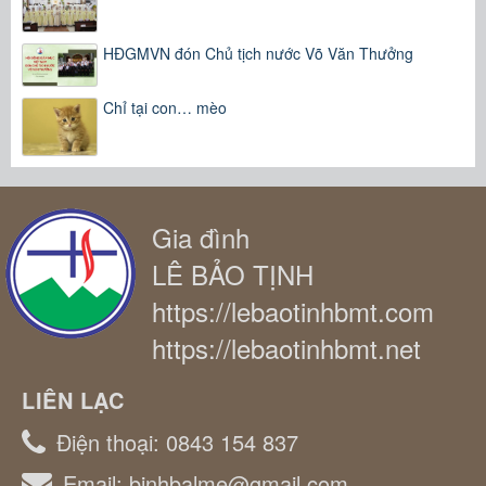
HĐGMVN đón Chủ tịch nước Võ Văn Thưởng
Chỉ tại con… mèo
Gia đình
LÊ BẢO TỊNH
https://lebaotinhbmt.com
https://lebaotinhbmt.net
LIÊN LẠC
Điện thoại:
0843 154 837
Email:
binhbalme@gmail.com