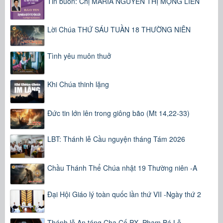
Tin buồn: Chị MARIA NGUYỄN THỊ MỘNG LIÊN
Lời Chúa THỨ SÁU TUẦN 18 THƯỜNG NIÊN
Tình yêu muôn thuở
Khi Chúa thinh lặng
Đức tin lớn lên trong giông bão (Mt 14,22-33)
LBT: Thánh lễ Cầu nguyện tháng Tám 2026
Chầu Thánh Thể Chúa nhật 19 Thường niên -A
Đại Hội Giáo lý toàn quốc lần thứ VII -Ngày thứ 2
Thánh lễ An táng Cha Cố PX. Phạm Bá Lễ