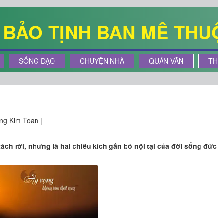
Ê BẢO TỊNH BAN MÊ THU
SỐNG ĐẠO
CHUYỆN NHÀ
QUÁN VĂN
TH
ng Kim Toan |
tách rời, nhưng là hai chiều kích gắn bó nội tại của đời sống đức