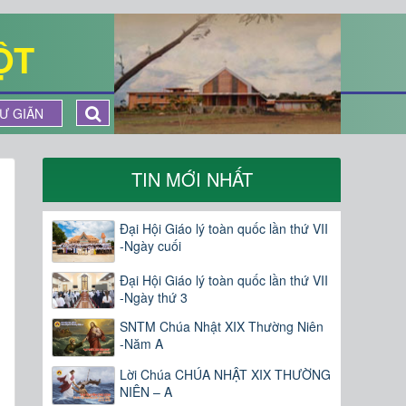
ỘT
Ư GIÃN
TIN MỚI NHẤT
Đại Hội Giáo lý toàn quốc lần thứ VII
-Ngày cuối
Đại Hội Giáo lý toàn quốc lần thứ VII
-Ngày thứ 3
SNTM Chúa Nhật XIX Thường Niên
-Năm A
Lời Chúa CHÚA NHẬT XIX THƯỜNG
NIÊN – A