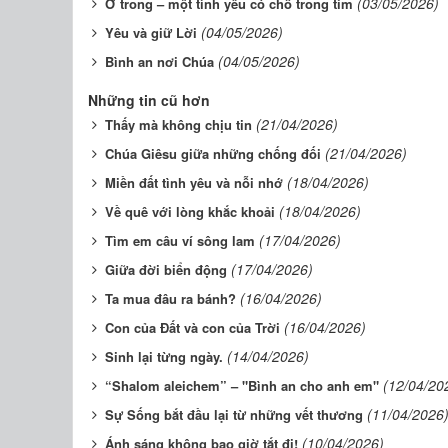
(03/05/2026)
Ở trong – một tình yêu có chỗ trong tim
(04/05/2026)
Yêu và giữ Lời
(04/05/2026)
Bình an nơi Chúa
Những tin cũ hơn
(21/04/2026)
Thấy mà không chịu tin
(21/04/2026)
Chúa Giêsu giữa những chống đối
(18/04/2026)
Miền đất tình yêu và nỗi nhớ
(18/04/2026)
Về quê với lòng khắc khoải
(17/04/2026)
Tìm em câu ví sông lam
(17/04/2026)
Giữa đời biển động
(16/04/2026)
Ta mua đâu ra bánh?
(16/04/2026)
Con của Đất và con của Trời
(14/04/2026)
Sinh lại từng ngày.
(12/04/20
“Shalom aleichem” – "Bình an cho anh em"
(11/04/2026
Sự Sống bắt đầu lại từ những vết thương
(10/04/2026)
Ánh sáng không bao giờ tắt đi!