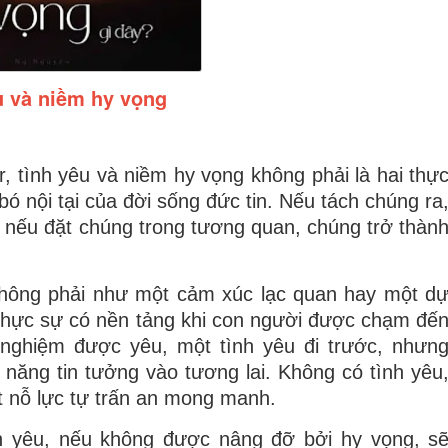
u và niềm hy vọng
, tình yêu và niềm hy vọng không phải là hai thự
 bó nội tại của đời sống đức tin. Nếu tách chúng ra
; nếu đặt chúng trong tương quan, chúng trở thàn
không phải như một cảm xúc lạc quan hay một d
thực sự có nền tảng khi con người
được chạm đế
 nghiệm được yêu, một tình yêu đi trước, nhưn
năng tin tưởng vào tương lai. Không có tình yêu
t nỗ lực tự trấn an mong manh.
h yêu, nếu không được nâng đỡ bởi hy vọng, s