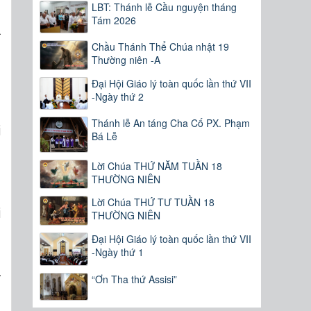
LBT: Thánh lễ Cầu nguyện tháng
n
Tám 2026
a
Chầu Thánh Thể Chúa nhật 19
,
Thường niên -A
Đại Hội Giáo lý toàn quốc lần thứ VII
n
-Ngày thứ 2
n
Thánh lễ An táng Cha Cố PX. Phạm
i
Bá Lễ
n
Lời Chúa THỨ NĂM TUẦN 18
THƯỜNG NIÊN
:
Lời Chúa THỨ TƯ TUẦN 18
i
THƯỜNG NIÊN
Đại Hội Giáo lý toàn quốc lần thứ VII
-Ngày thứ 1
g
y
“Ơn Tha thứ Assisi”
g