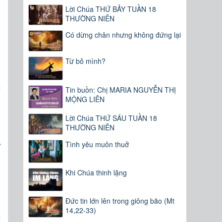
Lời Chúa THỨ BẢY TUẦN 18
THƯỜNG NIÊN
Có dừng chân nhưng không đứng lại
Từ bỏ mình?
c
Tin buồn: Chị MARIA NGUYỄN THỊ
MỘNG LIÊN
,
h
Lời Chúa THỨ SÁU TUẦN 18
THƯỜNG NIÊN
Tình yêu muôn thuở
ự
n
g
Khi Chúa thinh lặng
,
Đức tin lớn lên trong giông bão (Mt
14,22-33)
ẽ