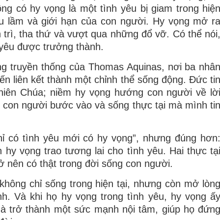
ng có hy vọng là một tình yêu bị giam trong hiệ
iểu lầm và giới hạn của con người. Hy vọng mở r
 trì, tha thứ và vượt qua những đổ vỡ. Có thể nói
h yêu được trưởng thành
.
ng truyền thống của
Thomas Aquinas
, nơi ba nhâ
ến liên kết thành một chỉnh thể sống động. Đức ti
Thiên Chúa; niềm hy vọng hướng con người về lờ
h con người bước vào và sống thực tại mà mình ti
chỉ có tình yêu mới có hy vọng”, nhưng đúng hơn
 hy vọng trao tương lai cho tình yêu
. Hai thực tạ
ở nên có thật trong đời sống con người.
không chỉ sống trong hiện tại, nhưng còn mở lòn
nh. Và khi họ hy vọng trong tình yêu, hy vọng ấ
mà trở thành một sức mạnh nội tâm, giúp họ đứn