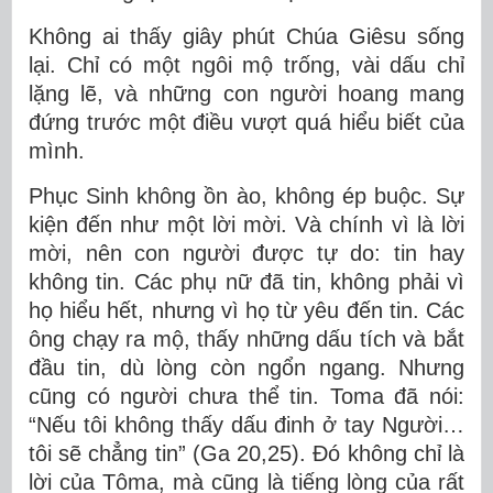
Không ai thấy giây phút Ch
úa Gi
êsu sống
lại. Chỉ có một ngôi mộ trống, vài dấu chỉ
lặng lẽ, và những con người hoang mang
đứng trước một điều vượt quá hiểu biết của
mình.
Phục Sinh không ồn ào, không ép buộc. S
ự
ki
ện
đến như một lời mời. Và chính vì là lời
mời, nên con người được tự do: tin hay
không tin. C
ác phụ nữ đã tin, không phải vì
họ hiểu hết, nhưng vì họ t
ừ
yêu
đến tin
. Các
ông chạy ra mộ, thấy những dấu tích và bắt
đầu tin, dù lòng còn ngổn ngang. Nhưng
cũng có người chưa thể tin.
Toma
đã nói:
“Nếu tôi không thấy dấu đinh ở tay Người…
tôi sẽ chẳng tin” (Ga 20,25). Đó không chỉ là
lời của Tôma, mà cũng là tiếng lòng của rất