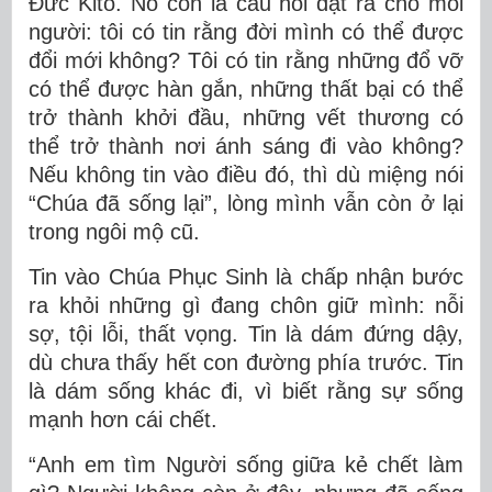
Đức Kitô. Nó còn là câu hỏi đặt ra cho mỗi
người: tôi có tin rằng đời mình có thể được
đổi mới không? Tôi có tin rằng những đổ vỡ
có thể được hàn gắn, những thất bại có thể
trở thành khởi đầu, những vết thương có
thể trở thành nơi ánh sáng đi vào không?
Nếu không tin vào điều đó, thì dù miệng nói
“Chúa đã sống lại”, lòng mình vẫn còn ở lại
trong ngôi mộ cũ.
Tin vào Ch
úa
Phục Sinh là chấp nhận bước
ra khỏi những gì đang chôn giữ mình: nỗi
sợ, tội lỗi, thất vọng. Tin là dám đứng dậy,
dù chưa thấy hết con đường phía trước. Tin
là dám sống khác đi, vì biết rằng sự sống
mạnh hơn cái chết.
“Anh em tìm Người sống giữa kẻ chết làm