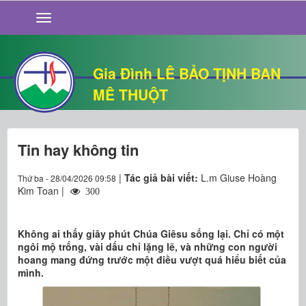
GIỚI THIỆU
TIN TỨC
SỐNG ĐẠO
Gia Đình LÊ BẢO TỊNH BAN
CHUYỆN NHÀ
MÊ THUỘT
QUÁN VĂN
THƯ GIÃN
Tin hay không tin
|
Tác giả bài viết:
L.m Giuse Hoàng
Thứ ba - 28/04/2026 09:58
Kim Toan |
300
Không ai thấy giây phút Chúa Giêsu sống lại. Chỉ có một
ngôi mộ trống, vài dấu chỉ lặng lẽ, và những con người
hoang mang đứng trước một điều vượt quá hiểu biết của
mình.