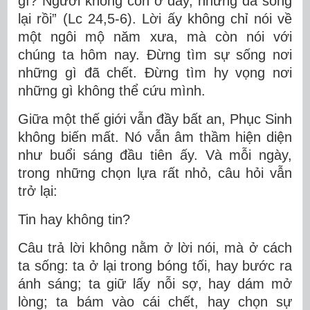
gì? Người không còn ở đây, nhưng đã sống
lại rồi” (Lc 24,5-6). Lời ấy không chỉ nói về
một ngôi mộ năm xưa, mà còn nói với
chúng ta hôm nay. Đừng tìm sự sống nơi
những gì đã chết. Đừng tìm hy vọng nơi
những gì không thể cứu mình.
Giữa một thế giới vẫn đầy bất an, Phục Sinh
không biến mất. Nó vẫn âm thầm hiện diện
như buổi sáng đầu tiên ấy. Và mỗi ngày,
trong những chọn lựa rất nhỏ, câu hỏi vẫn
trở lại:
Tin hay không tin?
Câu trả lời không nằm ở lời nói, mà ở cách
ta sống: ta ở lại trong bóng tối, hay bước ra
ánh sáng; ta giữ lấy nỗi sợ, hay dám mở
lòng; ta bám vào cái chết, hay chọn sự