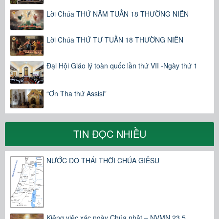
Lời Chúa THỨ NĂM TUẦN 18 THƯỜNG NIÊN
Lời Chúa THỨ TƯ TUẦN 18 THƯỜNG NIÊN
Đại Hội Giáo lý toàn quốc lần thứ VII -Ngày thứ 1
“Ơn Tha thứ Assisi”
TIN ĐỌC NHIỀU
NƯỚC DO THÁI THỜI CHÚA GIÊSU
Kiêng việc xác ngày Chúa nhật – NVMN 23.5.