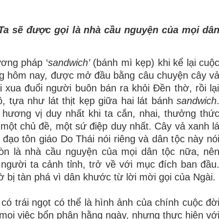
Ta s
ẽ
đ
ượ
c g
ọ
i l
à
nh
à
c
ầ
u nguy
ệ
n c
ủ
a m
ọ
i d
â
ươ
ng ph
á
p
‘
sandwich’
(bánh mì k
ẹ
p) khi k
ể
l
ạ
i cu
ộ
g h
ô
m nay,
đượ
c m
ở
đầ
u b
ằ
ng c
â
u chuy
ệ
n c
â
y v
i xua
đ
u
ổ
i ng
ườ
i bu
ô
n b
á
n ra kh
ỏ
i
Đề
n th
ờ
, r
ồ
i l
ạ
ô
, t
ự
a nh
ư
lát th
ị
t k
ẹ
p gi
ữ
a hai l
á
t b
á
nh
sandwich
 h
ươ
ng v
ị
duy nh
ấ
t khi ta c
ắ
n, nhai, th
ưở
ng th
ứ
 m
ộ
t ch
ủ
đề
, m
ộ
t s
ứ
đ
i
ệ
p duy nh
ấ
t. C
â
y v
ả
xanh l
h
đạ
o t
ô
n gi
á
o Do Th
á
i n
ó
i ri
ê
ng v
à
d
â
n t
ộ
c n
à
y n
ó
ò
n l
à
nh
à
c
ầ
u nguy
ệ
n c
ủ
a m
ọ
i d
â
n t
ộ
c n
ữ
a, n
ê
 ng
ườ
i ta c
ả
nh t
ỉ
nh, tr
ở
v
ề
v
ớ
i m
ụ
c
đ
í
ch ban
đầ
u
ờ
b
ị
t
à
n ph
á
v
ì
d
â
n kh
ướ
c t
ừ
l
ờ
i m
ờ
i g
ọ
i c
ủ
a Ngài.
 c
ó
tr
á
i ng
ọ
t c
ó
th
ể
l
à
h
ì
nh
ả
nh c
ủ
a ch
í
nh cu
ộ
c
đờ
 m
ọ
i vi
ệ
c b
ổ
n ph
ậ
n h
ằ
ng ng
à
y, nh
ư
ng th
ự
c hi
ệ
n v
ớ