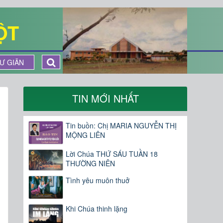
ỘT
Ư GIÃN
TIN MỚI NHẤT
Tin buồn: Chị MARIA NGUYỄN THỊ
MỘNG LIÊN
Lời Chúa THỨ SÁU TUẦN 18
THƯỜNG NIÊN
Tình yêu muôn thuở
Khi Chúa thinh lặng