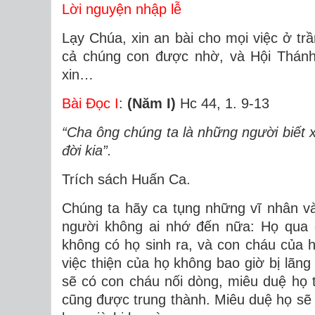
Lời nguyện nhập lễ
Lạy Chúa, xin an bài cho mọi việc ở trần
cả chúng con được nhờ, và Hội Thán
xin…
Bài Ðọc I
:
(Năm I)
Hc 44, 1. 9-13
“Cha ông chúng ta là những người biết x
đời kia”.
Trích sách Huấn Ca.
Chúng ta hãy ca tụng những vĩ nhân và
người không ai nhớ đến nữa: Họ qua đ
không có họ sinh ra, và con cháu của
việc thiện của họ không bao giờ bị lã
sẽ có con cháu nối dòng, miêu duệ họ t
cũng được trung thành. Miêu duệ họ sẽ 