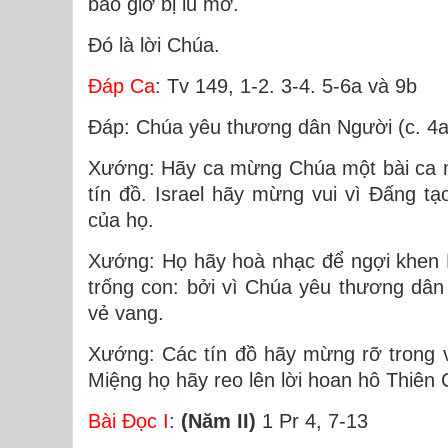
bao giờ bị lu mờ.
Ðó là lời Chúa.
Ðáp Ca
: Tv 149, 1-2. 3-4. 5-6a và 9b
Ðáp: Chúa yêu thương dân Người (c. 4a
Xướng: Hãy ca mừng Chúa một bài ca mớ
tín đồ. Israel hãy mừng vui vì Ðấng tạ
của họ.
Xướng: Họ hãy hoà nhạc để ngợi khen 
trống con: bởi vì Chúa yêu thương dâ
vẻ vang.
Xướng: Các tín đồ hãy mừng rỡ trong v
Miệng họ hãy reo lên lời hoan hô Thiên
Bài Ðọc I
:
(Năm II)
1 Pr 4, 7-13