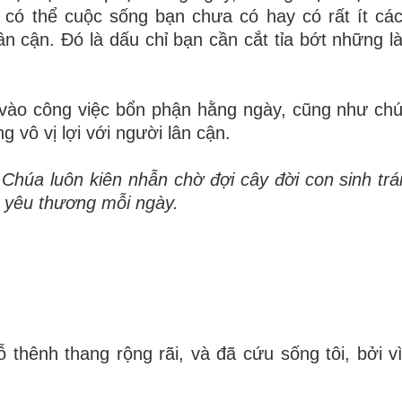
 c
ó
th
ể
cu
ộ
c s
ố
ng b
ạ
n ch
ư
a c
ó
hay c
ó
r
ấ
t
í
t c
á
â
n c
ậ
n.
Đ
ó
l
à
d
ấ
u ch
ỉ
b
ạ
n c
ầ
n c
ắ
t t
ỉ
a b
ớ
t nh
ữ
ng l
v
à
o c
ô
ng vi
ệ
c b
ổ
n ph
ậ
n h
ằ
ng ng
à
y, c
ũ
ng nh
ư
ch
ng v
ô
v
ị
l
ợ
i v
ớ
i ng
ườ
i l
â
n cận.
Ch
ú
a lu
ô
n ki
ê
n nh
ẫ
n ch
ờ
đợ
i c
â
y
đờ
i con sinh tr
á
i y
ê
u th
ươ
ng m
ỗ
i ngày.
 thênh thang rộng rãi, và đã cứu sống tôi, bởi v