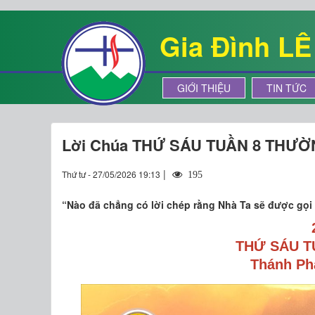
Gia Đình L
GIỚI THIỆU
TIN TỨC
Lời Chúa THỨ SÁU TUẦN 8 THƯỜ
|
Thứ tư - 27/05/2026 19:13
195
“Nào đã chẳng có lời chép rằng Nhà Ta sẽ được gọi 
THỨ SÁU T
Thánh Pha