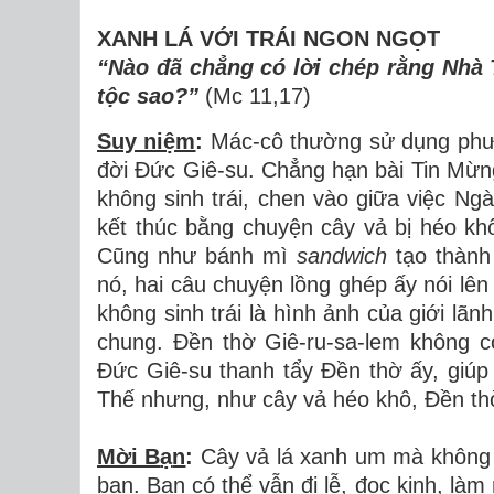
XANH LÁ VỚI TRÁI NGON NGỌT
“Nào đã chẳng c
ó
l
ờ
i ch
é
p r
ằ
ng Nh
à
t
ộ
c sao?
”
(Mc 11,17)
Suy niệm
:
Mác-cô th
ườ
ng s
ử
d
ụ
ng ph
đờ
i
Đứ
c Gi
ê
-su. Ch
ẳ
ng h
ạ
n b
à
i Tin M
ừ
n
kh
ô
ng sinh tr
á
i, chen v
à
o gi
ữ
a vi
ệ
c Ng
à
k
ế
t th
ú
c b
ằ
ng chuy
ệ
n c
â
y v
ả
b
ị
h
é
o kh
C
ũ
ng nh
ư
b
á
nh m
ì
sandwich
t
ạ
o th
à
nh
n
ó
, hai c
â
u chuy
ệ
n l
ồ
ng gh
é
p
ấ
y n
ó
i l
ê
n
kh
ô
ng sinh tr
á
i l
à
h
ì
nh
ả
nh c
ủ
a gi
ớ
i l
ã
n
chung.
Đề
n th
ờ
Gi
ê
-ru-sa-lem kh
ô
ng c
Đứ
c Gi
ê
-su thanh t
ẩ
y
Đề
n th
ờ
ấ
y, gi
ú
p
Th
ế
nh
ư
ng, nh
ư
c
â
y v
ả
h
é
o kh
ô
,
Đề
n th
Mời B
ạ
n
:
Cây v
ả
l
á
xanh um m
à
kh
ô
ng
b
ạ
n. B
ạ
n c
ó
th
ể
v
ẫ
n
đ
i l
ễ
,
đọ
c kinh, l
à
m