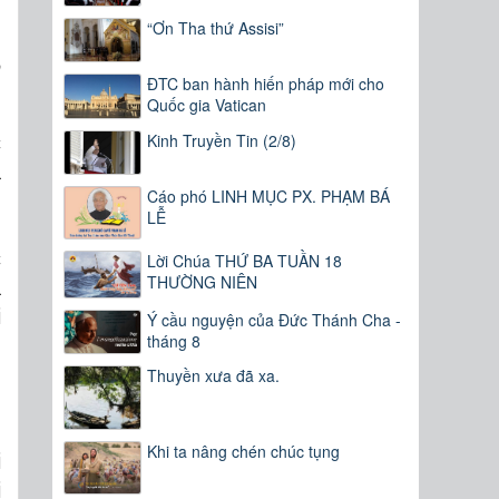
“Ơn Tha thứ Assisi”
n
ĐTC ban hành hiến pháp mới cho
Quốc gia Vatican
Kinh Truyền Tin (2/8)
c
ả
Cáo phó LINH MỤC PX. PHẠM BÁ
i
LỄ
.
c
Lời Chúa THỨ BA TUẦN 18
THƯỜNG NIÊN
á
i
Ý cầu nguyện của Đức Thánh Cha -
tháng 8
n
.
Thuyền xưa đã xa.
Khi ta nâng chén chúc tụng
i
i