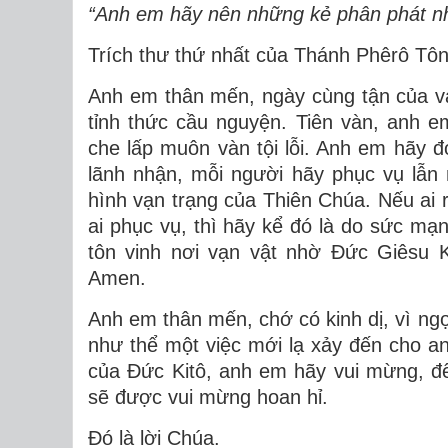
“Anh em hãy nên những kẻ phân phát n
Trích thư thứ nhất của Thánh Phêrô Tôn
Anh em thân mến, ngày cùng tận của v
tỉnh thức cầu nguyện. Tiên vàn, anh e
che lấp muôn vàn tội lỗi. Anh em hãy đ
lãnh nhận, mỗi người hãy phục vụ lẫ
hình vạn trạng của Thiên Chúa. Nếu ai r
ai phục vụ, thì hãy kể đó là do sức m
tôn vinh nơi vạn vật nhờ Ðức Giêsu K
Amen.
Anh em thân mến, chớ có kinh dị, vì ng
như thể một việc mới lạ xảy đến cho 
của Ðức Kitô, anh em hãy vui mừng, đ
sẽ được vui mừng hoan hỉ.
Ðó là lời Chúa.