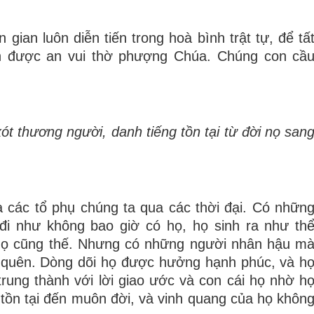
 gian luôn diễn tiến trong hoà bình trật tự, để tấ
h được an vui thờ phượng Chúa. Chúng con cầ
ót thương người, danh tiếng tồn tại từ đời nọ san
 các tổ phụ chúng ta qua các thời đại. Có nhữn
i như không bao giờ có họ, họ sinh ra như th
 họ cũng thế. Nhưng có những người nhân hậu m
ng quên. Dòng dõi họ được hưởng hạnh phúc, và h
rung thành với lời giao ước và con cái họ nhờ h
tồn tại đến muôn đời, và vinh quang của họ khôn