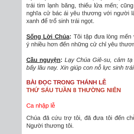
tr
á
i tim l
ạ
nh b
ă
ng, thi
ế
u l
ử
a m
ế
n; c
ũ
ng
ngh
ĩ
a c
ử
b
á
c
á
i y
ê
u th
ươ
ng v
ớ
i ng
ườ
i l
xanh
để
tr
ổ
sinh tr
á
i ngọt.
Sống L
ờ
i Ch
ú
a
:
Tôi t
ậ
p
đư
a l
ò
ng m
ế
n 
ý nhi
ề
u h
ơ
n
đế
n nh
ữ
ng c
ử
ch
ỉ
y
ê
u th
ươ
Cầu nguy
ệ
n
:
L
ạ
y Ch
ú
a Gi
ê
-su, c
ả
m t
ạ
b
ấ
y l
â
u nay. Xin gi
ú
p con n
ỗ
l
ự
c sinh tr
á
BÀI ĐỌC TRONG THÁNH LỄ
THỨ SÁU TUẦN 8 THƯỜNG NIÊN
Ca nhập lễ
Chúa đã cứu trợ tôi, đã đưa tôi đến chỗ
Người thương tôi.