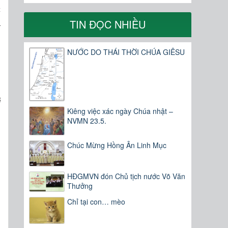
c
TIN ĐỌC NHIỀU
à
NƯỚC DO THÁI THỜI CHÚA GIÊSU
ú
i
Kiêng việc xác ngày Chúa nhật –
NVMN 23.5.
Chúc Mừng Hồng Ân Linh Mục
HĐGMVN đón Chủ tịch nước Võ Văn
Thưởng
ì
Chỉ tại con… mèo