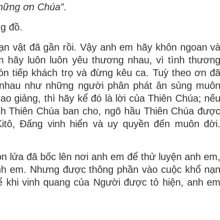
hững ơn Chúa”.
g đồ.
ạn vật đã gần rồi. Vậy anh em hãy khôn ngoan v
m hãy luôn luôn yêu thương nhau, vì tình thươn
ón tiếp khách trọ và đừng kêu ca. Tuỳ theo ơn đ
n nhau như những người phân phát ân sủng muô
ao giảng, thì hãy kể đó là lời của Thiên Chúa; nế
ạnh Thiên Chúa ban cho, ngõ hầu Thiên Chúa đượ
itô, Ðấng vinh hiển và uy quyền đến muôn đời
ọn lửa đã bốc lên nơi anh em để thử luyện anh em
anh em. Nhưng được thông phần vào cuộc khổ nạ
ể khi vinh quang của Người được tỏ hiện, anh e