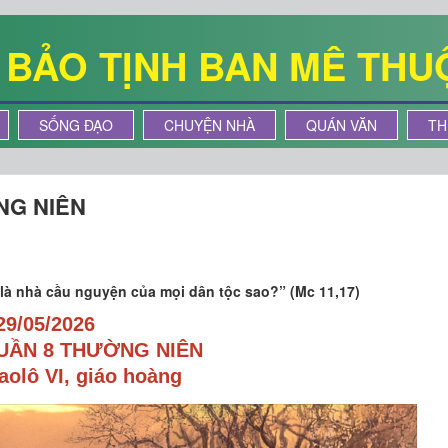
Ê BẢO TỊNH BAN MÊ THU
SỐNG ĐẠO
CHUYỆN NHÀ
QUÁN VĂN
TH
NG NIÊN
là nhà cầu nguyện của mọi dân tộc sao?” (Mc 11,17)
29/05/2026
UẦN 8 THƯỜNG NIÊN
olô VI, giáo hoàng